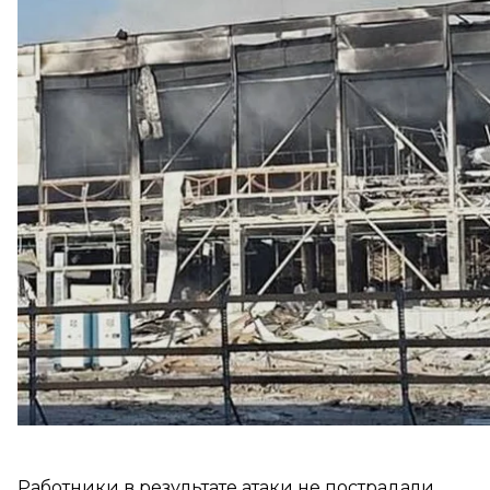
примерно 800 тысяч книг.
Об этом
сообщили
в BookChef.
Так, в результате обстрела состав, где хранились 
«Большинство тиража, а это примерно 800 тысяч к
авторы, переводчики, редакторы, иллюстраторы, д
годы работы большого количества людей»
, — напи
Работники в результате атаки не пострадали.