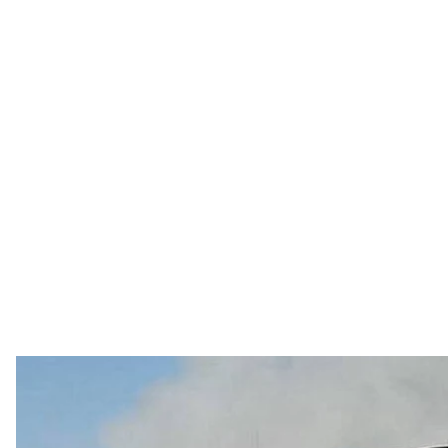
Последствия удара по составу логистич
Telegram/
российский удар в ночь на 2 июля уничтожил цен
издательства BookChef — Denka Logistics. В резуль