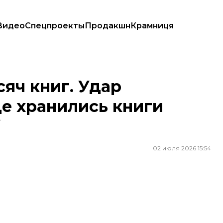
Видео
Спецпроекты
Продакшн
Крамниця
нились книги издательства BookChef
сяч книг. Удар
де хранились книги
02 июля 2026 15:54