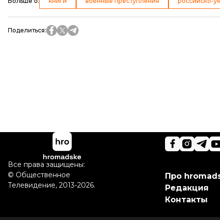
Больше о
:
книги
военные преступления
российско-у
Поделиться
:
Все права защищены:
©
Общественное
Про hromad
Телевидение
,
2013-2026.
Редакция
Контакты