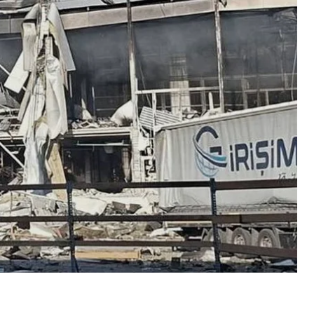
книги издательства BookChef, был разрушен.
ниг, утрачены. Это книги, над которыми работали
изайнеры, типографии, менеджеры, логисты. Это
сали в издательстве.