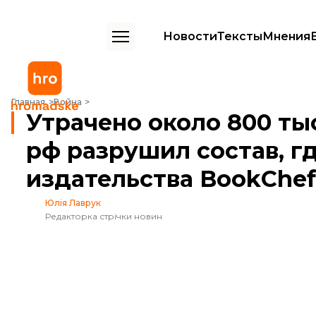
Новости
Тексты
Мнения
Утрачено около 800 тысяч книг. Удар рф разрушил состав, где хра
Главная
Война
Утрачено около 800 ты
рф разрушил состав, г
издательства BookChef
Юлія Лаврук
Редакторка стрічки новин