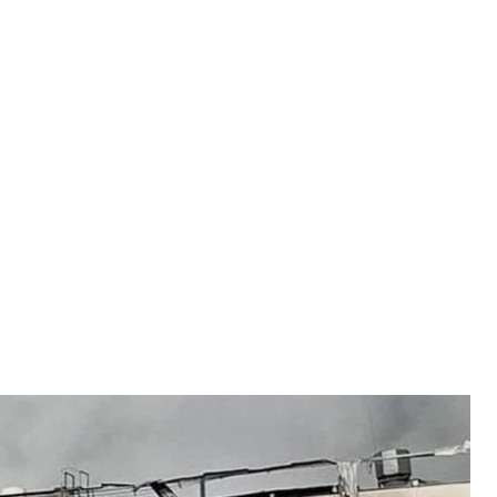
еского партнера издательства BookChef
BookChef
тральный состав логистического партнера
тате атаки утрачена большая часть тиража —