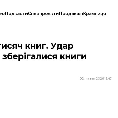
ео
Подкасти
Спецпроєкти
Продакшн
Крамниця
ерігалися книги видавництва BookChef
исяч книг. Удар
 зберігалися книги
02 липня 2026 15:47