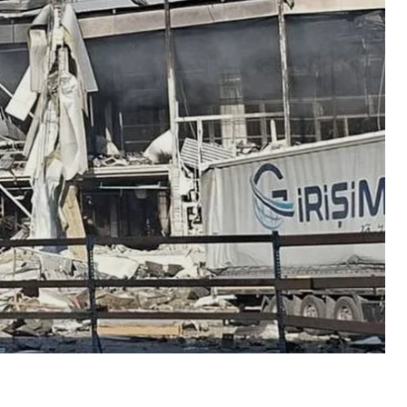
иги видавництва BookChef, був зруйнований.
, втрачені. Це книги, над якими працювали автори,
рукарні, менеджери, логісти. Це роки роботи
і.