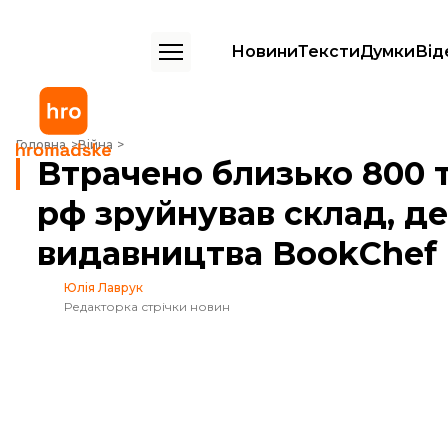
Новини
Тексти
Думки
Від
Втрачено близько 800 тисяч книг. Удар рф зруйнував склад, де зб
Головна
Війна
Втрачено близько 800 т
рф зруйнував склад, де
видавництва BookChef
Юлія Лаврук
Редакторка стрічки новин