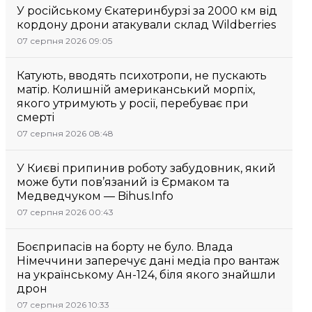
У російському Єкатеринбурзі за 2000 км від
кордону дрони атакували склад Wildberries
07 серпня 2026 09:05
Катують, вводять психотропи, не пускають
матір. Колишній американський морпіх,
якого утримують у росії, перебуває при
смерті
07 серпня 2026 08:48
У Києві припинив роботу забудовник, який
може бути пов’язаний із Єрмаком та
Медведчуком — Bihus.Info
07 серпня 2026 00:43
Боєприпасів на борту не було. Влада
Німеччини заперечує дані медіа про вантаж
на українському Ан-124, біля якого знайшли
дрон
07 серпня 2026 10:33