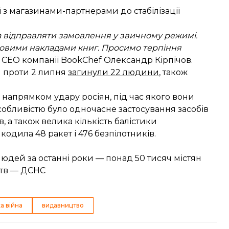
 з магазинами-партнерами до стабілізації
 відправляти замовлення у звичному режимі.
 новими накладами книг. Просимо терпіння
в CEO компанії BookChef Олександр Кірпічов.
іч проти 2 липня
загинули 22 людини
, також
 напрямком удару росіян, під час якого вони
собливістю було одночасне застосування засобів
в, а також велика кількість балістики
дила 48 ракет і 476 безпілотників.
людей за останні роки — понад 50 тисяч містян
ертв — ДСНС
а війна
видавництво