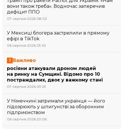
Трамп про ракети Patriot для України: «Нам
вони також треба». Водночас заперечив
дефіцит ППО
07 серпня 2026 08:02
У Мексиці блогера застрелили в прямому
ефірі в TikTok
06 серпня 2026 23:43
Важливо
росіяни атакували дроном людей
на ринку на Сумщині. Відомо про 10
постраждалих, двоє у важкому стані
07 серпня 2026 09:29
У Німеччині затримали українця — його
підозрюють у шпигунстві за оборонним
підприємством
06 серпня 2026 20:06