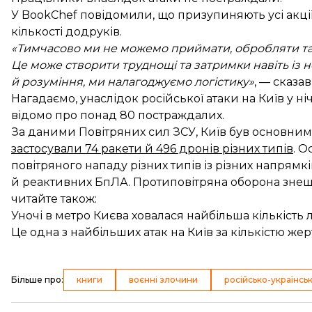
У BookChef повідомили, що призупиняють усі акції
кількості додруків.
«Тимчасово ми не можемо приймати, обробляти та
Це може створити труднощі та затримки навіть із
й розуміння, ми налагоджуємо логістику»
, — сказа
Нагадаємо, унаслідок російської атаки на Київ у н
відомо про понад 80 постраждалих.
За даними Повітряних сил ЗСУ, Київ був основним
застосували 74 ракети й 496 дронів різних типів
. О
повітряного нападу різних типів із різних напрямкі
й реактивних БпЛА. Протиповітряна оборона знешко
читайте також:
Уночі в метро Києва ховалася найбільша кількість 
Це одна з найбільших атак на Київ за кількістю ж
Більше про
:
книги
воєнні злочини
російсько-українськ