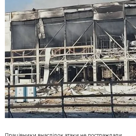
приблизно 800 тисяч книг.
Про це
повідомили
в BookChef.
Так, унаслідок обстрілу склад, де зберігалися кн
«Більшість накладу, а це приблизно 800 тисяч книг
перекладачі, редактори, ілюстратори, дизайнери, д
великої кількості людей»
, — написали у видавництв
Працівники внаслідок атаки не постраждали.