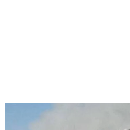
Знищений склад логістичного п
Telegram /
російський удар у ніч проти 2 липня знищив цен
видавництва BookChef — Denka Logistics. Унаслідо