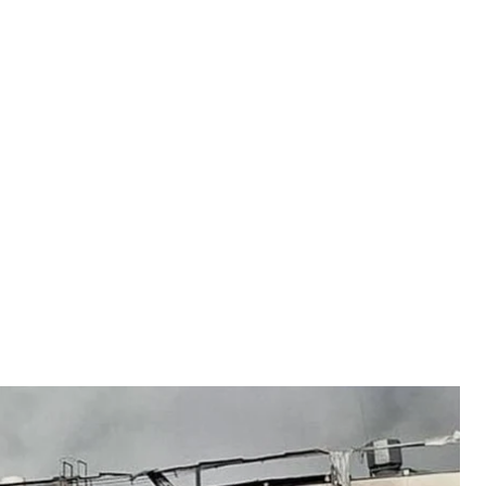
артнера видавництва BookChef
 BookChef
тральний склад логістичного партнера
к атаки втрачено більшу частину накладу —