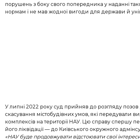
порушень з боку свого попередника у наданні тако
нормам і не мав жодної вигоди для держави й уні
У липні 2022 року суд прийняв до розгляду позо
скасування містобудівних умов, які передували ви
комплексів на території НАУ. Цю справу спершу п
його ліквідації — до Київського окружного адмінсу
«НАУ буде продовжувати відстоювати свої інтерес