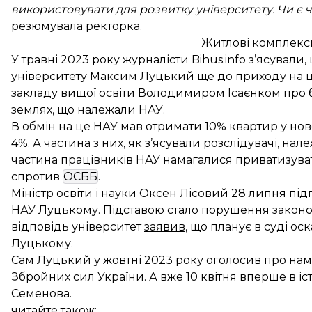
використовувати для розвитку університету. Чи є ч
резюмувала ректорка.
Житлові комплекси
У травні 2023 року журналісти Bihus.info
з’ясували
,
університету Максим Луцький ще до приходу на ц
закладу вищої освіти Володимиром Ісаєнком про 
землях, що належали НАУ.
В обмін на це НАУ мав отримати 10% квартир у н
4%. А частина з них, як з’ясували розслідувачі, 
частина працівників НАУ намагалися приватизува
спротив
ОСББ
.
Міністр освіти і науки Оксен Лісовий 28 липня
під
НАУ Луцькому. Підставою стало порушення законода
відповідь університет
заявив
, що планує в суді 
Луцькому.
Сам Луцький у жовтні 2023 року
оголосив
про нам
Збройних сил України. А вже 10 квітня вперше в іс
Семенова.
читайте також: