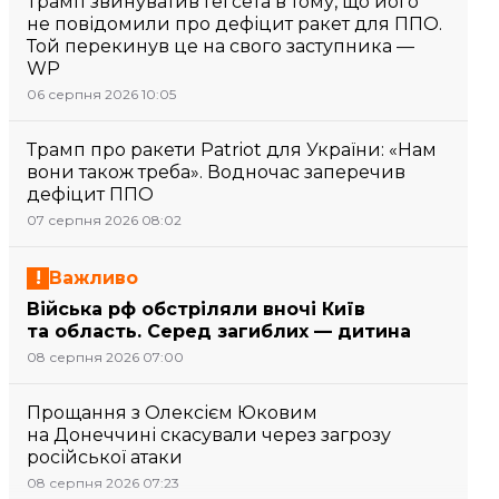
Трамп звинуватив Гегсета в тому, що його
не повідомили про дефіцит ракет для ППО.
Той перекинув це на свого заступника —
WP
06 серпня 2026 10:05
Трамп про ракети Patriot для України: «Нам
вони також треба». Водночас заперечив
дефіцит ППО
07 серпня 2026 08:02
Важливо
Війська рф обстріляли вночі Київ
та область. Серед загиблих — дитина
08 серпня 2026 07:00
Прощання з Олексієм Юковим
на Донеччині скасували через загрозу
російської атаки
08 серпня 2026 07:23