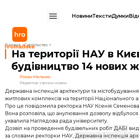
Новини
Тексти
Думки
Від
На території НАУ в Києві скасували будівництво 14 нових житлових 
Головна
Суспільство
На території НАУ в Киє
будівництво 14 нових 
Роман Мельник
Редактор стрічки новин
Державна інспекція архітектури та містобудування
житлових комплексів на території Національного ав
Про це
повідомила
ректорка НАУ Ксенія Семенова
Вона розповіла, що анулювання дозволу відбулося 
ухвалила Наглядова рада університету.
Дозвіл на проведення будівельних робіт
ДАБІ
вида
за словами ректорки НАУ,
Державна інспекція арх