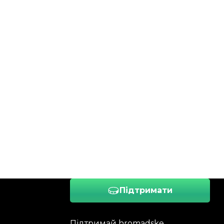
Підтримати
Підтримай hromadske.