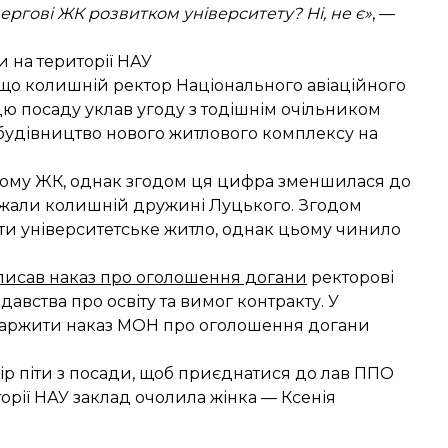
ергові ЖК розвитком університету? Ні, не є»
, —
 на території НАУ
 що колишній ректор Національного авіаційного
ю посаду уклав угоду з тодішнім очільником
будівництво нового житлового комплексу на
овому ЖК, однак згодом ця цифра зменшилася до
належали колишній дружині Луцького. Згодом
ти університетське житло, однак цьому чинило
писав наказ про оголошення догани
ректорові
вства про освіту та вимог контракту. У
оскаржити наказ МОН про оголошення догани
ір піти з посади, щоб приєднатися до лав ППО
торії НАУ заклад очолила жінка — Ксенія