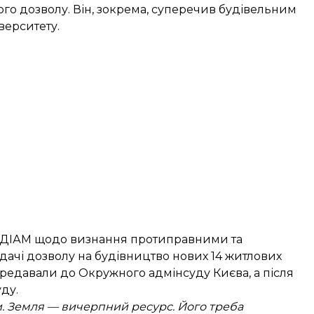
го дозволу. Він, зокрема, суперечив будівельним
верситету.
в ДІАМ щодо визнання протиправними та
дачі дозволу на будівництво нових 14 житлових
ередавали до Окружного адмінсуду Києва, а після
ду.
и. Земля — вичерпний ресурс. Його треба