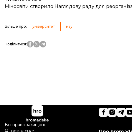
Міносвіти створило Наглядову раду для реорганіза
Більше про
:
університет
нау
Поділитися
:
Всі права захищені:
©
Громадське
Про hromad