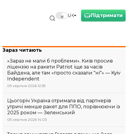
Підтримати
UK
Зараз читають
«Зараз не мали б проблеми». Київ просив
ліцензію на ракети Patriot іще за часів
Байдена, але там «просто сказали "ні"» — Kyiv
Independent
05 серпня 2026 12:59
Цьогоріч Україна отримала від партнерів
утричі менше ракет для ППО, порівнюючи із
2025 роком — Зеленський
05 серпня 2026 14:03