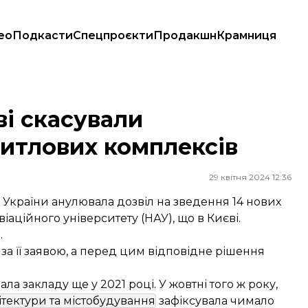
ео
Подкасти
Спецпроєкти
Продакшн
Крамниця
комплексів
ві скасували
житлових комплексів
29 квітня 2024 12:36
 України анулювала дозвіл на зведення 14 нових
іаційного університету (НАУ), що в Києві.
.
за її заявою, а перед цим відповідне рішення
ла закладу ще у 2021 році. У жовтні того ж року,
ітектури та містобудування
зафіксувала чимало