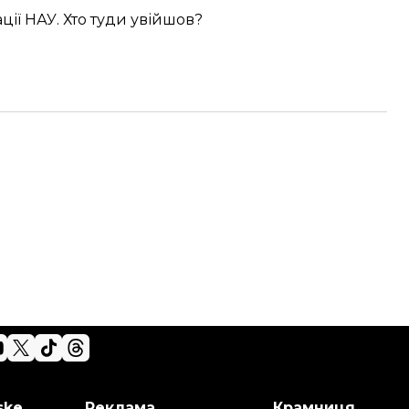
ції НАУ. Хто туди увійшов?
ske
Реклама
Крамниця