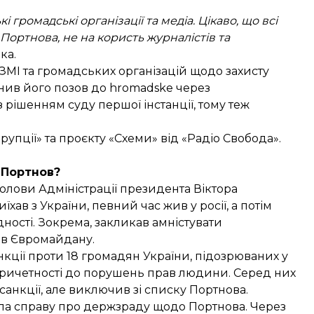
громадські організації та медіа. Цікаво, що всі
ортнова, не на користь журналістів та
ка.
ЗМІ та громадських організацій щодо захисту
нив його позов до hromadske через
 з рішенням суду першої інстанції, тому теж
упції» та проєкту «Схеми» від «Радіо Свобода».
 Портнов?
олови Адміністрації президента Віктора
їхав з України, певний час жив у росії, а потім
дності. Зокрема, закликав амністувати
ків Євромайдану.
кції проти 18 громадян України, підозрюваних у
ричетності до порушень прав людини. Серед них
санкції, але
виключив зі списку Портнова
.
а справу про держзраду
щодо Портнова. Через