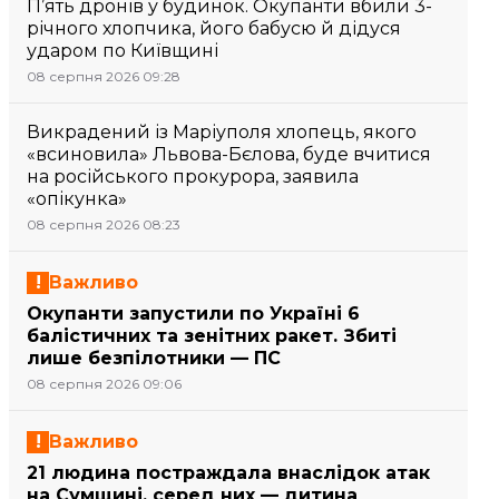
П’ять дронів у будинок. Окупанти вбили 3-
річного хлопчика, його бабусю й дідуся
ударом по Київщині
08 серпня 2026 09:28
Викрадений із Маріуполя хлопець, якого
«всиновила» Львова-Бєлова, буде вчитися
на російського прокурора, заявила
«опікунка»
08 серпня 2026 08:23
Важливо
Окупанти запустили по Україні 6
балістичних та зенітних ракет. Збиті
лише безпілотники — ПС
08 серпня 2026 09:06
Важливо
21 людина постраждала внаслідок атак
на Сумщині, серед них — дитина