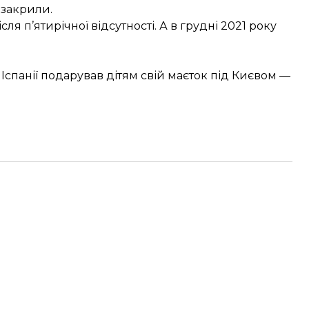
у
закрили
.
сля п’ятирічної відсутності. А в грудні 2021 року
Іспанії подарував дітям свій маєток під Києвом —