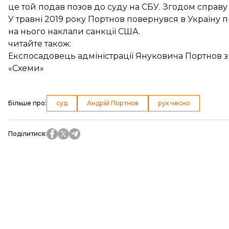
це той
подав позов до суду
на СБУ. Згодом справ
У травні 2019 року Портнов
повернувся в Україну
пі
на нього
наклали санкції США
.
читайте також:
Експосадовець адміністрації Януковича Портнов з 
«Схеми»
Більше про
:
суд
Андрій Портнов
рух чесно
Поділитися
: