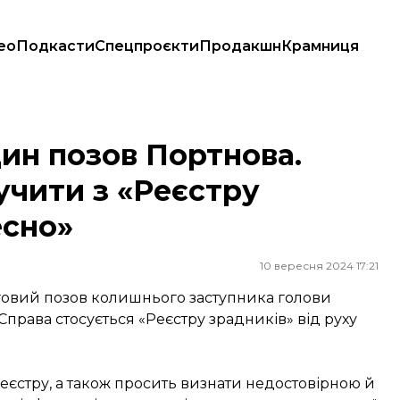
ео
Подкасти
Спецпроєкти
Продакшн
Крамниця
ти з «Реєстру зрадників» від руху «Чесно»
ин позов Портнова.
учити з «Реєстру
есно»
10 вересня 2024 17:21
говий позов колишнього заступника голови
Справа стосується «Реєстру зрадників» від руху
еєстру, а також просить визнати недостовірною й