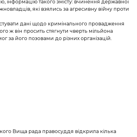
цію, інформацію такого змісту: вчинення державної
жновладців, які взялись за агресивну війну проти
остувати дані щодо кримінального провадження
того ж він просить стягнути чверть мільйона
ог за його позовами до різних організацій.
 якого Вища рада правосуддя відкрила кілька