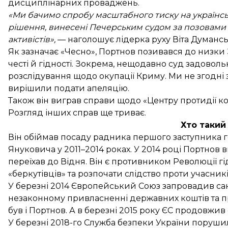
дисциплінарних проваджень.
«Ми бачимо спробу масштабного тиску на українські 
рішення, винесені Печерським судом за позовами П
активістів»,
— наголошує лідерка руху Віта Думансь
Як зазначає «Чесно», Портнов позивався до низки 
честі й гідності. Зокрема, нещодавно суд
задоволь
розслідування щодо окупації Криму
. Ми не згодні
вирішили подати апеляцію.
Також він виграв справи щодо «Центру протидії кор
Розгляд інших справ ще триває.
Хто такий
Він обіймав посаду радника першого заступника г
Януковича у 2011–2014 роках. У 2014 році Портнов ви
переїхав до Відня. Він є противником Революції гі
«беркутівців» та розпочати слідство проти учасни
У березні 2014 Європейський Союз запровадив сан
незаконному привласненні державних коштів та п
був і Портнов. А в березні 2015 року ЄС продовжив 
У березні 2018-го Служба безпеки України
порушил