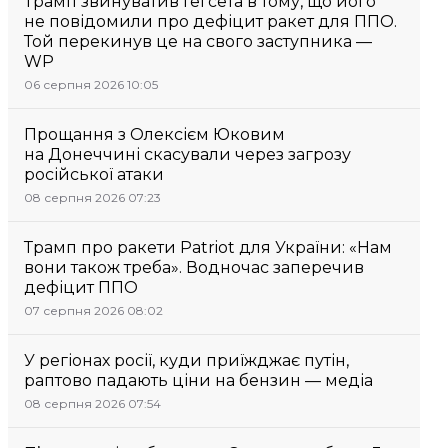
Трамп звинуватив Гегсета в тому, що його
не повідомили про дефіцит ракет для ППО.
Той перекинув це на свого заступника —
WP
06 серпня 2026 10:05
Прощання з Олексієм Юковим
на Донеччині скасували через загрозу
російської атаки
08 серпня 2026 07:23
Трамп про ракети Patriot для України: «Нам
вони також треба». Водночас заперечив
дефіцит ППО
07 серпня 2026 08:02
У регіонах росії, куди приїжджає путін,
раптово падають ціни на бензин — медіа
08 серпня 2026 07:54