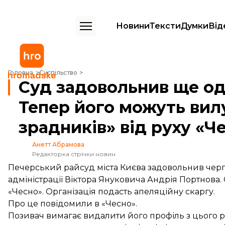
Новини
Тексти
Думки
Від
Суд задовольнив ще один позов Портнова. Тепер його можуть вилучи
Головна
Суспільство
Суд задовольнив ще од
Тепер його можуть вил
зрадників» від руху «Ч
Анетт Абрамова
Редакторка стрічки новин
Печерський райсуд міста Києва задовольнив чер
адміністрації Віктора Януковича Андрія Портнова. 
«Чесно». Організація подасть апеляційну скаргу.
Про це
повідомили
в «Чесно».
Позивач вимагає видалити його профіль з цього р