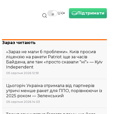
Підтримати
UK
Зараз читають
«Зараз не мали б проблеми». Київ просив
ліцензію на ракети Patriot іще за часів
Байдена, але там «просто сказали "ні"» — Kyiv
Independent
05 серпня 2026 12:59
Цьогоріч Україна отримала від партнерів
утричі менше ракет для ППО, порівнюючи із
2025 роком — Зеленський
05 серпня 2026 14:03