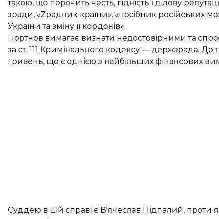
такою, що порочить честь, гідність і ділову репута
зради, «Zрадник країни», «посібник російських мо
України та зміну її кордонів».
Портнов вимагає визнати недостовірними та спр
за ст. 111 Кримінального кодексу — держзрада. До 
гривень, що є однією з найбільших фінансових вим
Суддею в цій справі є В'ячеслав Підпалий, проти