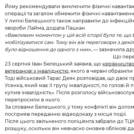
Йому рекомендували виключити фізичні навантаже
операції та загалом обмежити фізичні навантаження
У липні Белецького також направили до інфекційн
хвороби Лайма, додала Пацкан.
«Важливим моментом у цій всій історії було те, що 
мобілізуватися сам. Тому він вів переговори з декі
було відношення до одного з них»
, — зазначила др
Що пер
23 серпня Іван Белецький заявив, що
керівництво 
ветеранові з інвалідністю
, якого в червні образил
Тоді військовий Тарас Деяк розповідав, що двоє 
Усенка, який має II групу інвалідності, по голові 
купив інвалідність». Після розголосу військовослу
перепросили в нього.
За словами Белецького, у тому конфлікті він допом
посприяв переданню відеодоказу з місця події.
Після цього звільненого поліціянта
забрали до ТЦ
розшуку, оскільки він невчасно оновив облікові дан