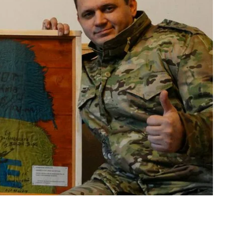
чання на полігоні, мобілізували менш ніж за добу,
мав при собі. Зокрема, виписку про операцію на
о він потребує реабілітації.
зазначається, що Белецький має травму м’яза
оміального кінця правої ключиці та гіпертонічну