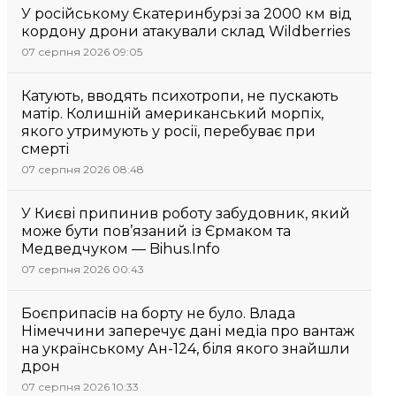
У російському Єкатеринбурзі за 2000 км від
кордону дрони атакували склад Wildberries
07 серпня 2026 09:05
Катують, вводять психотропи, не пускають
матір. Колишній американський морпіх,
якого утримують у росії, перебуває при
смерті
07 серпня 2026 08:48
У Києві припинив роботу забудовник, який
може бути пов’язаний із Єрмаком та
Медведчуком — Bihus.Info
07 серпня 2026 00:43
Боєприпасів на борту не було. Влада
Німеччини заперечує дані медіа про вантаж
на українському Ан-124, біля якого знайшли
дрон
07 серпня 2026 10:33