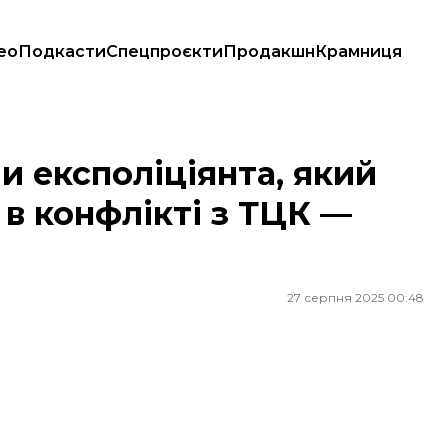
ео
Подкасти
Спецпроєкти
Продакшн
Крамниця
а в конфлікті з ТЦК — його дружина
и експоліціянта, який
 в конфлікті з ТЦК —
27 серпня 2025 00:48