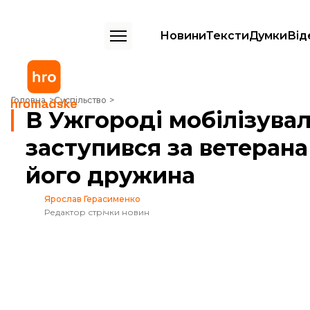
Новини
Тексти
Думки
Від
В Ужгороді мобілізували експоліціянта, який заступився за ветеран
Головна
Суспільство
В Ужгороді мобілізувал
заступився за ветерана
його дружина
Ярослав Герасименко
Редактор стрічки новин