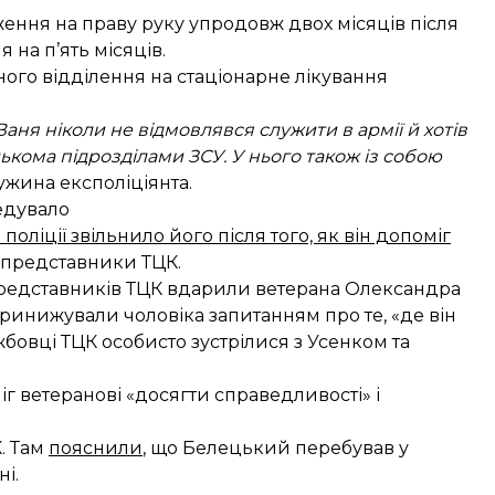
ння на праву руку упродовж двох місяців після
 на п’ять місяців.
ого відділення на стаціонарне лікування
Ваня ніколи не відмовлявся служити в армії й хотів
лькома підрозділами ЗСУ. У нього також із собою
ужина експоліціянта.
едувало
поліції звільнило його після того, як він допоміг
и представники ТЦК.
представників ТЦК
вдарили ветерана
Олександра
й принижували чоловіка запитанням про те, «де він
жбовці ТЦК особисто зустрілися з Усенком та
іг ветеранові «досягти справедливості» і
К
. Там
пояснили
, що Белецький перебував у
і.