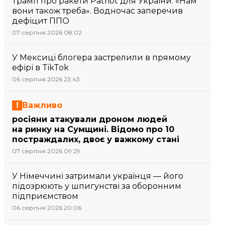
Трамп про ракети Patriot для України: «Нам
вони також треба». Водночас заперечив
дефіцит ППО
07 серпня 2026 08:02
У Мексиці блогера застрелили в прямому
ефірі в TikTok
06 серпня 2026 23:43
Важливо
росіяни атакували дроном людей
на ринку на Сумщині. Відомо про 10
постраждалих, двоє у важкому стані
07 серпня 2026 09:29
У Німеччині затримали українця — його
підозрюють у шпигунстві за оборонним
підприємством
06 серпня 2026 20:06