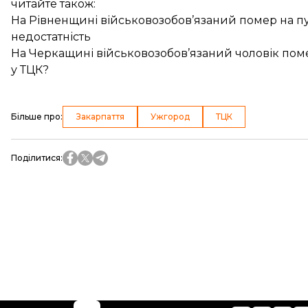
читайте також:
На Рівненщині військовозобов’язаний помер на пун
недостатність
На Черкащині військовозобов’язаний чоловік пом
у ТЦК?
Більше про
:
Закарпаття
Ужгород
ТЦК
Поділитися
: