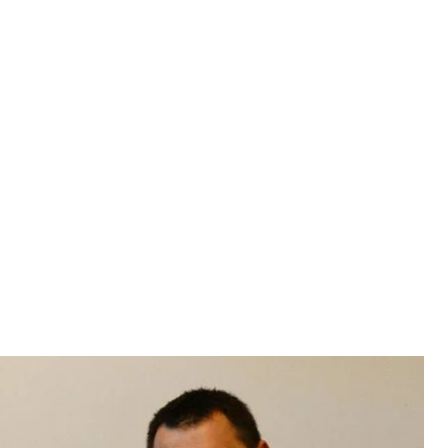
й у 2017 році
k-сторінки чоловіка
явив, що його звільнили через допомогу
авили на навчання.