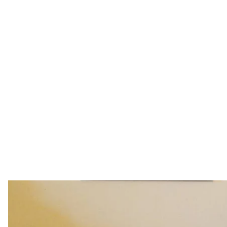
Іван Белецьки
Фотографія з Faceboo
Колишнього поліціянта Івана Белецького, який за
ветеранові в конфлікті з ТЦК, мобілізували й напр