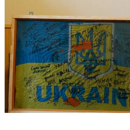
Про це
розповіла
дружина чоловіка Ірина Пацкан.
За її словами, Белецького, який уже проходить нав
не взявши до уваги медичних документів, що він 
плечі, яку чоловік зробив 5 серпня, та свідченням, щ
У медичних документах, які опублікувала Пацкан, 
й сухожилки правого плеча, асептичний некроз акр
хворобу серця.