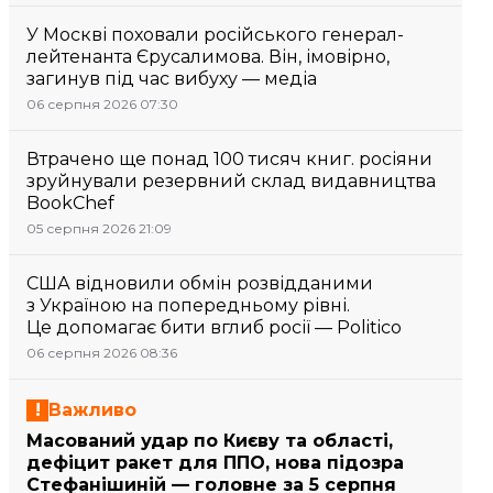
У Москві поховали російського генерал-
лейтенанта Єрусалимова. Він, імовірно,
загинув під час вибуху — медіа
06 серпня 2026 07:30
Втрачено ще понад 100 тисяч книг. росіяни
зруйнували резервний склад видавництва
BookChef
05 серпня 2026 21:09
США відновили обмін розвідданими
з Україною на попередньому рівні.
Це допомагає бити вглиб росії — Politico
06 серпня 2026 08:36
Важливо
Масований удар по Києву та області,
дефіцит ракет для ППО, нова підозра
Стефанішиній — головне за 5 серпня