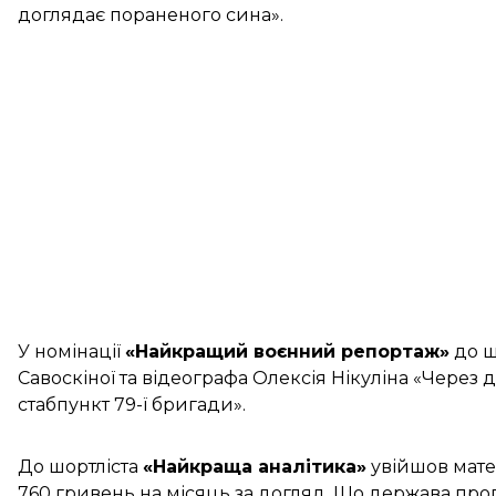
доглядає пораненого сина».
У номінації
«Найкращий воєнний репортаж»
до ш
Савоскіної та відеографа Олексія Нікуліна
«Через 
стабпункт 79-ї бригади».
До шортліста
«Найкраща аналітика»
увійшов матер
760 гривень на місяць за догляд. Що держава пр