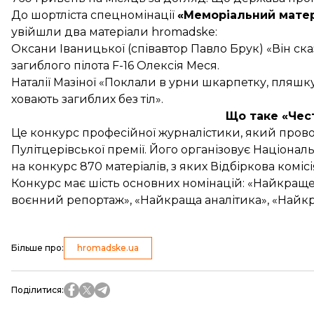
До шортліста спецномінації
«Меморіальний матер
увійшли два матеріали hromadske:
Оксани Іваницької (співавтор Павло Брук)
«Він ска
загиблого пілота F-16 Олексія Меся.
Наталії Мазіної
«Поклали в урни шкарпетку, пляшку 
ховають загиблих без тіл».
Що таке «Чес
Це конкурс професійної журналістики, який пров
Пулітцерівської премії. Його організовує Націонал
на конкурс 870 матеріалів, з яких Відбіркова комі
Конкурс має шість основних номінацій: «Найкращ
воєнний репортаж», «Найкраща аналітика», «Найк
Більше про
:
hromadske.ua
Поділитися
: