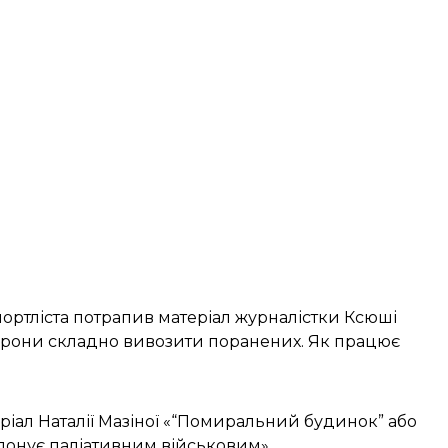
ортліста потрапив матеріал журналістки Ксюші
дрони складно вивозити поранених. Як працює
іал Наталії Мазіної
«“Помиральний будинок” або
опонує паліативним військовим
».