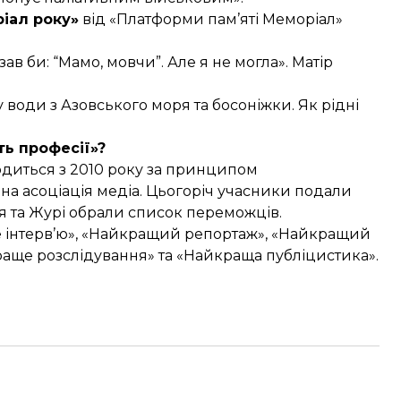
іал року»
від «Платформи пам’яті Меморіал»
зав би: “Мамо, мовчи”. Але я не могла». Матір
води з Азовського моря та босоніжки. Як рідні
ть професії»?
одиться з 2010 року за принципом
ьна асоціація медіа. Цьогоріч учасники подали
сія та Журі обрали список переможців.
е інтерв’ю», «Найкращий репортаж», «Найкращий
раще розслідування» та «Найкраща публіцистика».