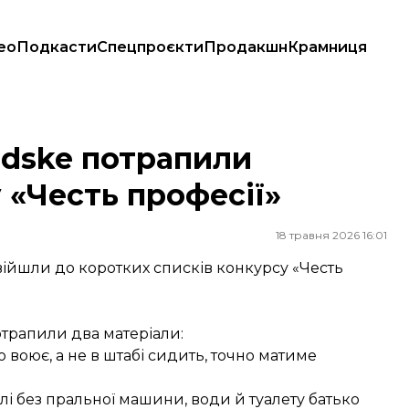
ео
Подкасти
Спецпроєкти
Продакшн
Крамниця
ть професії»
adske потрапили
 «Честь професії»
18 травня 2026 16:01
увійшли до коротких списків конкурсу «Честь
трапили два матеріали:
о воює, а не в штабі сидить, точно матиме
лі без пральної машини, води й туалету батько