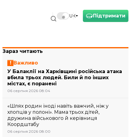
Підтримати
UK
Зараз читають
Важливо
У Балаклії на Харківщині російська атака
вбила трьох людей. Били й по інших
містах, є поранені
06 серпня 2026 08:04
«Шлях родин іноді навіть важчий, ніж у
хлопців у полоні». Мама трьох дітей,
дружина військового й керівниця
Коордштабу
06 серпня 2026 08:00