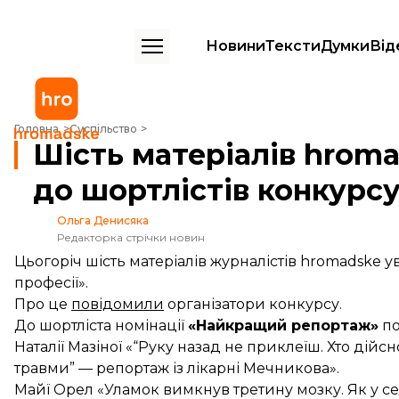
Новини
Тексти
Думки
Від
Шість матеріалів hromadske потрапили до шортлістів конкурсу «Чес
Головна
Суспільство
Шість матеріалів hrom
до шортлістів конкурсу
Ольга Денисяка
Редакторка стрічки новин
Цьогоріч шість матеріалів журналістів hromadske 
професії».
Про це
повідомили
організатори конкурсу.
До шортліста номінації
«Найкращий репортаж»
по
Наталії Мазіної «
“Руку назад не приклеїш. Хто дійсн
травми” — репортаж із лікарні Мечникова».
Майї Орел
«Уламок вимкнув третину мозку. Як у се