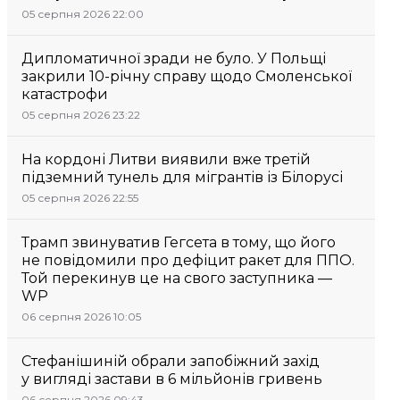
05 серпня 2026 22:00
Дипломатичної зради не було. У Польщі
закрили 10-річну справу щодо Смоленської
катастрофи
05 серпня 2026 23:22
На кордоні Литви виявили вже третій
підземний тунель для мігрантів із Білорусі
05 серпня 2026 22:55
Трамп звинуватив Гегсета в тому, що його
не повідомили про дефіцит ракет для ППО.
Той перекинув це на свого заступника —
WP
06 серпня 2026 10:05
Стефанішиній обрали запобіжний захід
у вигляді застави в 6 мільйонів гривень
06 серпня 2026 09:43