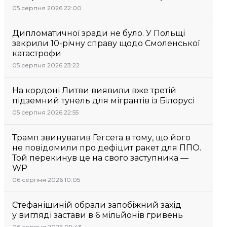
05 серпня 2026 22:00
Дипломатичної зради не було. У Польщі
закрили 10-річну справу щодо Смоленської
катастрофи
05 серпня 2026 23:22
На кордоні Литви виявили вже третій
підземний тунель для мігрантів із Білорусі
05 серпня 2026 22:55
Трамп звинуватив Гегсета в тому, що його
не повідомили про дефіцит ракет для ППО.
Той перекинув це на свого заступника —
WP
06 серпня 2026 10:05
Стефанішиній обрали запобіжний захід
у вигляді застави в 6 мільйонів гривень
06 серпня 2026 09:43