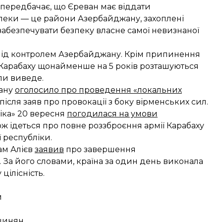
, передбачає, що Єреван має віддати
пеки — це райони Азербайджану, захоплені
забезпечувати безпеку власне самої невизнаної
 під контролем Азербайджану. Крім припинення
 Карабаху щонайменше на 5 років розташуються
или виведе.
жану
оголосило про проведення «локальних
після заяв про провокації з боку вірменських сил.
іка» 20 вересня
погодилася на умови
кож ідеться про повне роззброєння армії Карабаху
ї республіки.
ам Алієв
заявив
про завершення
. За його словами, країна за один день виконала
цілісність.
и
ашинян