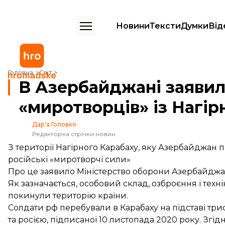
Новини
Тексти
Думки
Від
В Азербайджані заявили про вихід російських «миротворців» із Наг
Головна
Світ
В Азербайджані заявил
«миротворців» із Нагір
Дар'я Головко
Редакторка стрічки новин
З території Нагірного Карабаху, яку Азербайджан 
російські «миротворчі сили»
Про це
заявило
Міністерство оборони Азербайджа
Як зазначається, особовий склад, озброєння і техні
покинули територію країни.
Солдати рф перебували в Карабаху на підставі тр
та росією, підписаної 10 листопада 2020 року. Зг