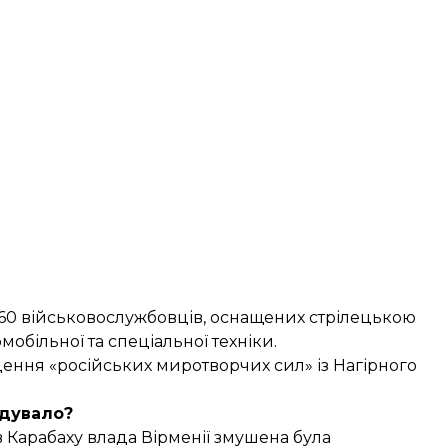
960 військовослужбовців, оснащених стрілецькою
обільної та спеціальної техніки.
ення «російських миротворчих сил» із Нагірного
дувало?
в Карабаху влада Вірменії змушена була