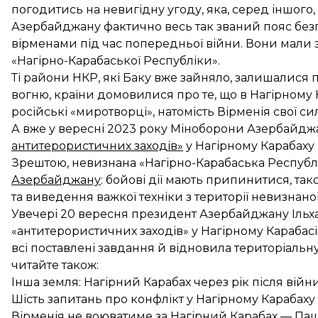
погодитись на невигідну угоду, яка, серед іншого
Азербайджану фактично весь так званий пояс без
вірменами під час попередньої війни. Вони мали 
«Нагірно-Карабаської Республіки».
Ті райони НКР, які Баку вже зайняло, залишалися
вогню, країни домовилися про те, що в Нагірному
російські «миротворці», натомість Вірменія свої с
А вже у вересні 2023 року Міноборони Азербайд
антитерористичних заходів»
у Нагірному Карабаху 
Зрештою, невизнана «Нагірно-Карабаська Республ
Азербайджану
: бойові дії мають припинитися, та
та виведення важкої техніки з території невизнано
Увечері 20 вересня президент Азербайджану Ільх
«антитерористичних заходів» у Нагірному Карабасі
всі поставлені завдання й відновила територіальну 
читайте також:
Інша земля: Нагірний Карабах через рік після війн
Шість запитань про конфлікт у Нагірному Карабаху
Вірменія не воюватиме за Нагірний Карабах — П