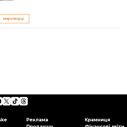
миротворці
ske
Реклама
Крамниця
Продакшн
Фінансові звіти