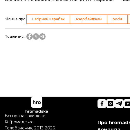
Більше про
:
Нагірний Карабах
Азербайджан
росія
Поділитися
:
Всі права захищені:
©
Громадське
Про hromad
Телебачення
,
2013-2026.
Команда