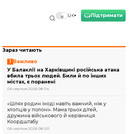
Підтримати
UK
Зараз читають
Важливо
У Балаклії на Харківщині російська атака
вбила трьох людей. Били й по інших
містах, є поранені
06 серпня 2026 08:04
«Шлях родин іноді навіть важчий, ніж у
хлопців у полоні». Мама трьох дітей,
дружина військового й керівниця
Коордштабу
06 серпня 2026 08:00