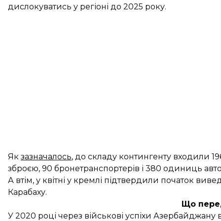
дислокуватись у регіоні до 2025 року.
Як
зазначалось
, до складу контингенту входили 1
зброєю, 90 бронетранспортерів і 380 одиниць автом
А втім, у квітні у кремлі
підтвердили
початок вивед
Карабаху.
Що пере
У 2020 році через військові успіхи Азербайджану 