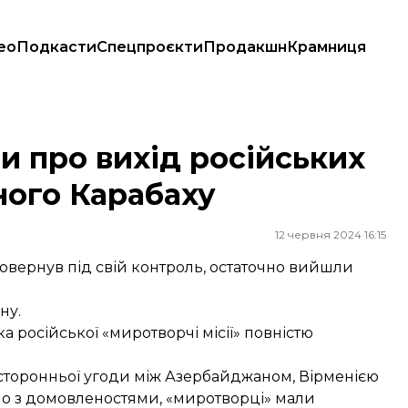
ео
Подкасти
Спецпроєкти
Продакшн
Крамниця
ірного Карабаху
и про вихід російських
ного Карабаху
12 червня 2024 16:15
повернув під свій контроль, остаточно вийшли
ну.
ка російської «миротворчі місії» повністю
исторонньої угоди між Азербайджаном, Вірменією
ідно з домовленостями, «миротворці» мали