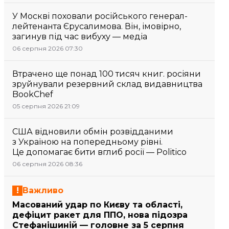
У Москві поховали російського генерал-
лейтенанта Єрусалимова. Він, імовірно,
загинув під час вибуху — медіа
06 серпня 2026 07:30
Втрачено ще понад 100 тисяч книг. росіяни
зруйнували резервний склад видавництва
BookChef
05 серпня 2026 21:09
США відновили обмін розвідданими
з Україною на попередньому рівні.
Це допомагає бити вглиб росії — Politico
06 серпня 2026 08:36
Важливо
Масований удар по Києву та області,
дефіцит ракет для ППО, нова підозра
Стефанішиній — головне за 5 серпня