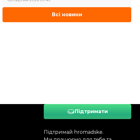
Всі новини
Підтримати
Підтримай hromadske.
Ми працюємо для тебе та