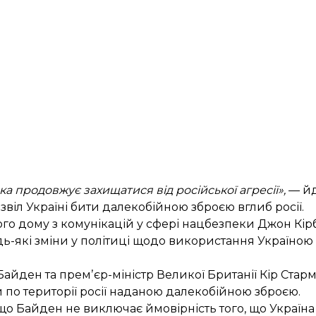
а продовжує захищатися від російської агресії»,
— йд
звіл Україні бити далекобійною зброєю вглиб росії.
ого дому з комунікацій у сфері нацбезпеки Джон Кірб
дь-які
зміни у політиці щодо використання Україною
айден та премʼєр-міністр Великої Британії Кір Стар
 по території росії наданою далекобійною зброєю.
 що Байден
не виключає ймовірність
того, що Україна