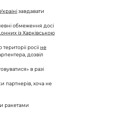
Україні
завдавати
 певні обмеження досі
онних із Харківською
території росії
не
рпентера, дозвіл
овуватися» в разі
и партнерів, хоча не
ми ракетами