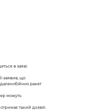
еться в заяві.
і заявив, що
 далекобійних ракет
мер
можуть
 отримає такий дозвіл.