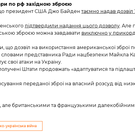
ри по рф західною зброєю
, що президент США Джо Байден
таємно надав дозвіл 
ленського
підтвердили надання цього дозволу
. Але
нською зброєю можна завдавати
виключно у прикорд
, що дозвіл на використання американської зброї по 
За словами представника Ради нацбезпеки Майкла Ка
ує свої атаки на Україну.
Сполучені Штати продовжать «адаптуватися та підлашт
сування переданої зброї на власний розсуд від низк
рф, але британськими та французькими далекобійни
ко-українська війна