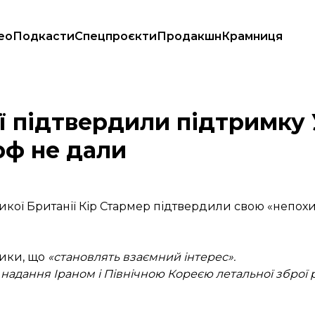
ео
Подкасти
Спецпроєкти
Продакшн
Крамниця
удари вглиб рф не дали
ї підтвердили підтримку 
рф не дали
кої Британії Кір Стармер підтвердили свою «непох
тики, що
«становлять взаємний інтерес».
адання Іраном і Північною Кореєю летальної зброї р