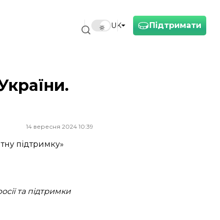
Підтримати
UK
України.
14 вересня 2024 10:39
итну підтримку»
осії та підтримки