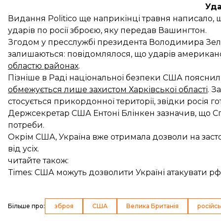
Уда
Видання Politico ще наприкінці травня написало
ударів по росії зброєю, яку передав Вашингтон.
Згодом у пресслужбі президента Володимира Зе
залишаються: повідомлялося, що ударів америка
областю районах
.
Пізніше в Раді національної безпеки США пояснили
обмежується лише захистом Харківської області
. 
стосується прикордонної території, звідки росія гот
Держсекретар США Ентоні Блінкен
зазначив
, що 
потреби.
Окрім США, Україна вже отримала дозволи на засто
від усіх.
читайте також:
Times: США можуть дозволити Україні атакувати 
Більше про
:
зброя
США
Велика Британія
російсь