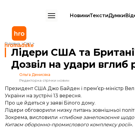
Новини
Тексти
Думки
Від
Лідери США та Британії підтвердили підтримку України. Дозвіл на 
Головна
Світ
Лідери США та Британі
Дозвіл на удари вглиб 
Ольга Денисяка
Редакторка стрічки новин
Президент США Джо Байден і прем’єр-міністр Вели
України на зустрічі 13 вересня.
Про це
йдеться
у заяві Білого дому.
Лідери обговорили низку питань зовнішньої полі
Зокрема, висловили
«глибоке занепокоєння щодо н
Китаєм оборонно-промислового комплексу росії».