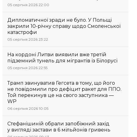
05 серпня 2026 22:00
Дипломатичної зради не було. У Польщі
закрили 10-річну справу щодо Смоленської
катастрофи
05 серпня 2026 23:22
На кордоні Литви виявили вже третій
підземний тунель для мігрантів із Білорусі
05 серпня 2026 22:55
Трамп звинуватив Гегсета в тому, що його
не повідомили про дефіцит ракет для ППО.
Той перекинув це на свого заступника —
WP
06 серпня 2026 10:05
Стефанішиній обрали запобіжний захід
у вигляді застави в 6 мільйонів гривень
06 серпня 2026 09:43