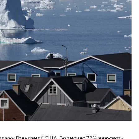
ла
газета Guardian.
«дуже великою загрозою», або «досить великою
орею чи Іран загрозою, — 44% і 40% відповідно.
вищими: 86% респондентів заявили, що москва є
одажу Гренландії США. Водночас 72% вважають,