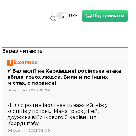
Підтримати
UK
Зараз читають
Важливо
У Балаклії на Харківщині російська атака
вбила трьох людей. Били й по інших
містах, є поранені
06 серпня 2026 08:04
«Шлях родин іноді навіть важчий, ніж у
хлопців у полоні». Мама трьох дітей,
дружина військового й керівниця
Коордштабу
06 серпня 2026 08:00