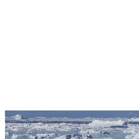
Айсберги дрейфують у затоці Діско 15 ли
Sean Gallup /
46% опитаних данців вважають США загрозою для 
проти контролю Вашингтона над Гренландією.