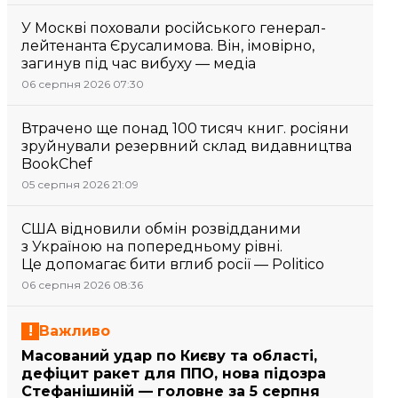
У Москві поховали російського генерал-
лейтенанта Єрусалимова. Він, імовірно,
загинув під час вибуху — медіа
06 серпня 2026 07:30
Втрачено ще понад 100 тисяч книг. росіяни
зруйнували резервний склад видавництва
BookChef
05 серпня 2026 21:09
США відновили обмін розвідданими
з Україною на попередньому рівні.
Це допомагає бити вглиб росії — Politico
06 серпня 2026 08:36
Важливо
Масований удар по Києву та області,
дефіцит ракет для ППО, нова підозра
Стефанішиній — головне за 5 серпня