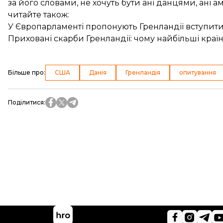
за його словами, не хочуть бути ані данцями, ані
читайте також:
У Європарламенті пропонують Гренландії вступити 
Приховані скарби Гренландії: чому найбільші країн
Більше про
:
США
Данія
Гренландія
опитування
Поділитися
: