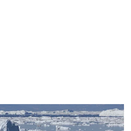
пня 2024 року в Ілуліссаті, Гренландія
 Getty Images
їхньої країни. Також чимало громадян виступають