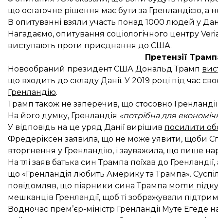
що остаточне рішення має бути за Гренландією, а н
В опитуванні взяли участь понад 1000 людей у ​​Дані
Нагадаємо, опитування соціологічного центру Veri
виступають проти
приєднання до США.
Претензії Трамп
Новообраний президент США Дональд Трамп
вис
що входить до складу Данії. У 2019 році під час св
Гренландію
.
Трамп також не заперечив, що стосовно Гренланді
На його думку, Гренландія
«потрібна для економіч
У відповідь на це уряд Данії вирішив
посилити об
Фредеріксен заявила, що не може уявити, щоби С
вторгнення у Гренландію, і зауважила, що лише нар
На тлі заяв батька син Трампа поїхав до Гренландії, 
що «Гренландія любить Америку та Трампа». Суспі
повідомляв, що піарники сина Трампа
могли підк
мешканців Гренландії, щоб ті зображували підтри
Водночас прем’єр-міністр Гренландії Муте Егеде 