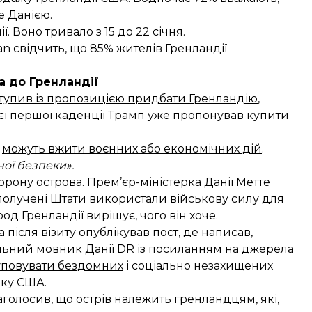
е Данією.
ї. Воно тривало з 15 до 22 січня.
an свідчить, що
85% жителів Гренландії
а до Гренландії
тупив із пропозицією придбати Гренландію
,
оєї першої каденції Трамп уже
пропонував купити
ї
можуть вжити воєнних або економічних дій
.
ної безпеки».
орону острова
. Прем’єр-міністерка Данії Метте
получені Штати використали військову силу для
од Гренландії вирішує, чого він хоче.
а після візиту
опублікував
пост, де написав,
льний мовник Данії DR із посиланням на джерела
уповувати бездомних
і соціально незахищених
мку США.
наголосив, що
острів належить гренландцям
, які,