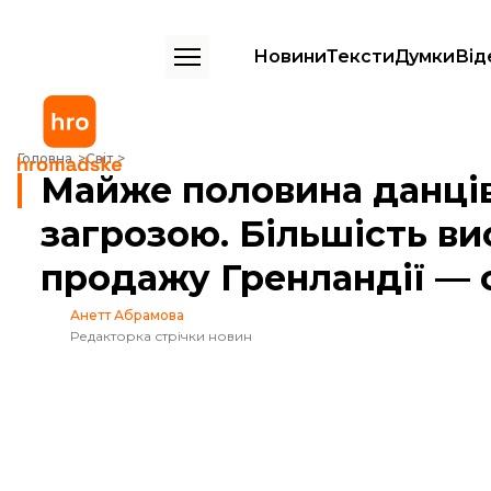
Новини
Тексти
Думки
Від
Майже половина данців вважають США загрозою. Більшість виступ
Головна
Світ
Майже половина данці
загрозою. Більшість в
продажу Гренландії — 
Анетт Абрамова
Редакторка стрічки новин