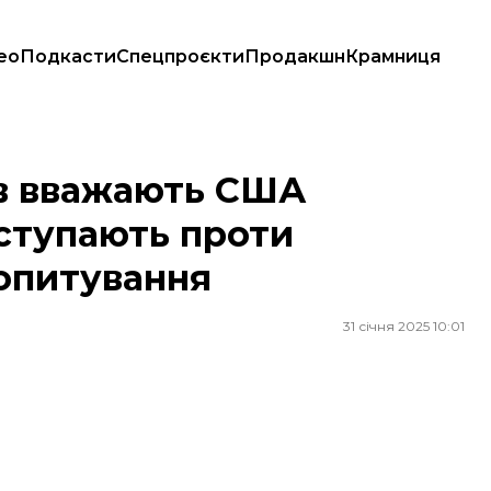
ео
Подкасти
Спецпроєкти
Продакшн
Крамниця
ають проти продажу Гренландії — опитування
в вважають США
иступають проти
опитування
31 січня 2025 10:01