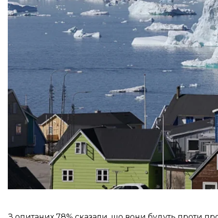
Про це йдеться в дослідженні YouGov, яке
отрима
Так, 46% опитаних вважають Сполучені Штати або 
загрозою» для Данії.
Це більше, ніж кількість тих, хто вважає Північну К
Водночас оцінки щодо росії залишаються значно 
загрозою.
З опитаних 78% сказали, що вони будуть проти пр