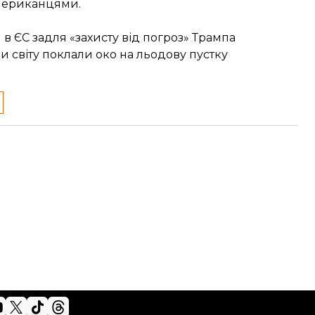
 американцями.
в ЄС задля «захисту від погроз» Трампа
и світу поклали око на льодову пустку