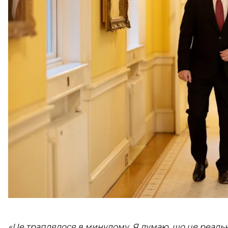
Про це повідомив премʼєр-міністр Великої Британі
За його словами, таких домовленостей вдалося до
Володимиром Зеленським і французьким лідером 
роботи можуть доєднатися ще одна або дві країни
Стармер
наголосив
, що в разі досягнення угоди її
результатів буде порушення росією укладених до
«Це траплялося в минулому. Я думаю, що це реальн