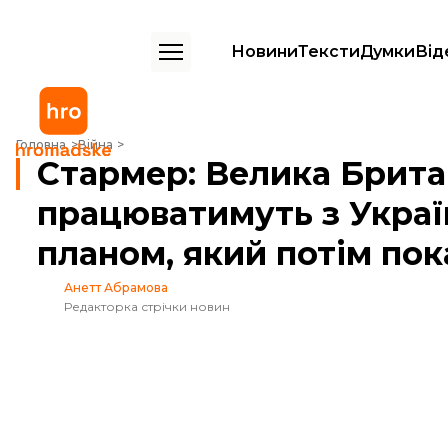
Новини
Тексти
Думки
Від
Стармер: Велика Британія і Франція працюватимуть з Україною на
Головна
Війна
Стармер: Велика Британ
працюватимуть з Укра
планом, який потім по
Анетт Абрамова
Редакторка стрічки новин