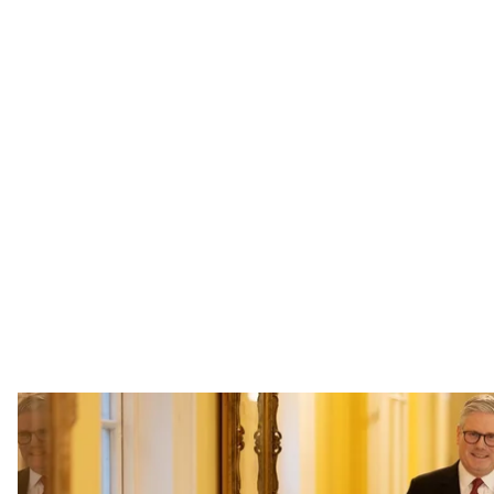
Премʼєр-міністр Великої Британії Кір Старме
Facebook / K
Велика Британія та Франція працюватимуть з Укра
представлять Вашингтону.