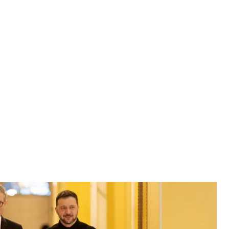
р та президент України Володимир Зеленський
eir Starmer
їною над мирним планом, а потім його