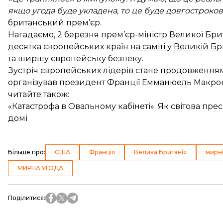
якщо угода буде укладена, то це буде довгострокова
британський прем’єр.
Нагадаємо, 2 березня прем’єр-міністр Великої Бри
десятка європейських країн
на саміті у Великій Бр
та ширшу європейську безпеку.
Зустріч європейських лідерів стане продовженням са
організував президент Франції Емманюель Макрон
читайте також:
«Катастрофа в Овальному кабінеті». Як світова прес
домі
Більше про
:
США
Франція
Велика Британія
мирн
МИРНА УГОДА
Поділитися
: