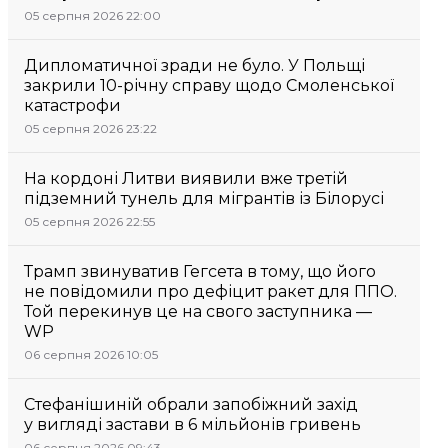
05 серпня 2026 22:00
Дипломатичної зради не було. У Польщі
закрили 10-річну справу щодо Смоленської
катастрофи
05 серпня 2026 23:22
На кордоні Литви виявили вже третій
підземний тунель для мігрантів із Білорусі
05 серпня 2026 22:55
Трамп звинуватив Гегсета в тому, що його
не повідомили про дефіцит ракет для ППО.
Той перекинув це на свого заступника —
WP
06 серпня 2026 10:05
Стефанішиній обрали запобіжний захід
у вигляді застави в 6 мільйонів гривень
06 серпня 2026 09:43