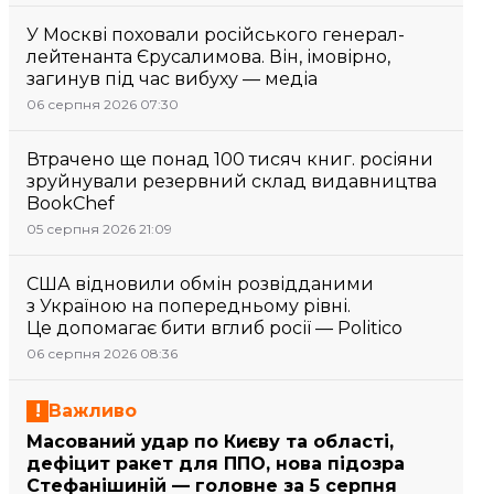
У Москві поховали російського генерал-
лейтенанта Єрусалимова. Він, імовірно,
загинув під час вибуху — медіа
06 серпня 2026 07:30
Втрачено ще понад 100 тисяч книг. росіяни
зруйнували резервний склад видавництва
BookChef
05 серпня 2026 21:09
США відновили обмін розвідданими
з Україною на попередньому рівні.
Це допомагає бити вглиб росії — Politico
06 серпня 2026 08:36
Важливо
Масований удар по Києву та області,
дефіцит ракет для ППО, нова підозра
Стефанішиній — головне за 5 серпня