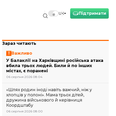
Підтримати
UK
Зараз читають
Важливо
У Балаклії на Харківщині російська атака
вбила трьох людей. Били й по інших
містах, є поранені
06 серпня 2026 08:04
«Шлях родин іноді навіть важчий, ніж у
хлопців у полоні». Мама трьох дітей,
дружина військового й керівниця
Коордштабу
06 серпня 2026 08:00