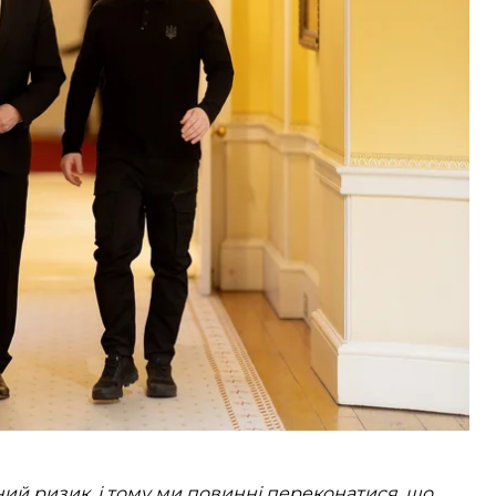
ї Кір Стармер,
цитує
його Guardian.
сягнути після розмов із президентом України
Емманюелем Макроном. Окрім того, до цієї
.
 «потрібно захищати», тому що найгіршим з усіх
мовленостей.
ий ризик, і тому ми повинні переконатися, що