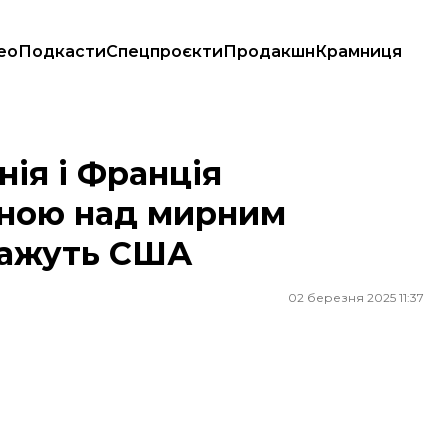
ео
Подкасти
Спецпроєкти
Продакшн
Крамниця
д мирним планом, який потім покажуть США
ія і Франція
їною над мирним
кажуть США
02 березня 2025 11:37