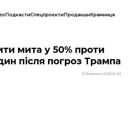
ео
Подкасти
Спецпроєкти
Продакшн
Крамниця
дин після погроз Трампа
ти мита у 50% проти
дин після погроз Трампа
12 березня 2025 14:03