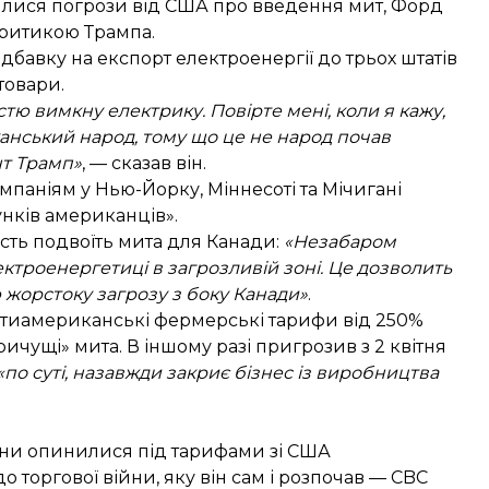
илися погрози від США про введення мит, Форд
критикою Трампа.
дбавку на експорт електроенергії до трьох штатів
товари.
стю вимкну електрику. Повірте мені, коли я кажу,
канський народ, тому що це не народ почав
нт Трамп»
, —
сказав
він.
омпаніям у Нью-Йорку, Міннесоті та Мічигані
унків американців».
ість подвоїть мита для Канади:
«Незабаром
ктроенергетиці в загрозливій зоні. Це дозволить
жорстоку загрозу з боку Канади»
.
антиамериканські фермерські тарифи від 250%
ричущі» мита. В іншому разі пригрозив з 2 квітня
«по суті, назавжди закриє бізнес із виробництва
они опинилися під тарифами зі США
 торгової війни, яку він сам і розпочав — CBC