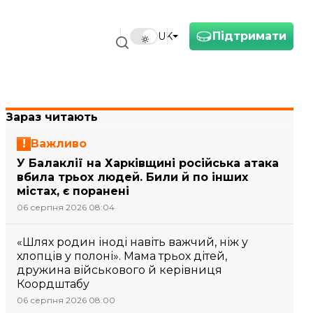
Підтримати
UK
Зараз читають
Важливо
У Балаклії на Харківщині російська атака
вбила трьох людей. Били й по інших
містах, є поранені
06 серпня 2026 08:04
«Шлях родин іноді навіть важчий, ніж у
хлопців у полоні». Мама трьох дітей,
дружина військового й керівниця
Коордштабу
06 серпня 2026 08:00