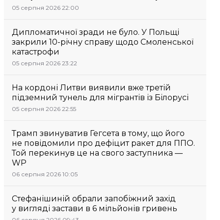
05 серпня 2026 22:00
Дипломатичної зради не було. У Польщі
закрили 10-річну справу щодо Смоленської
катастрофи
05 серпня 2026 23:22
На кордоні Литви виявили вже третій
підземний тунель для мігрантів із Білорусі
05 серпня 2026 22:55
Трамп звинуватив Гегсета в тому, що його
не повідомили про дефіцит ракет для ППО.
Той перекинув це на свого заступника —
WP
06 серпня 2026 10:05
Стефанішиній обрали запобіжний захід
у вигляді застави в 6 мільйонів гривень
06 серпня 2026 09:43