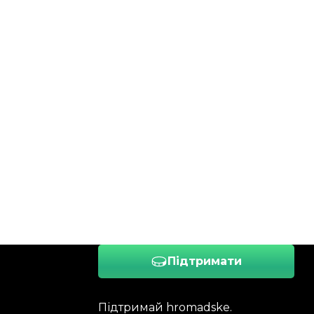
Підтримати
Підтримай hromadske.