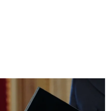
Дональд Трамп
 / Getty Images
%, як про це заявляв очільник Білого дому