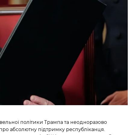
ональд Трамп
заявив
, що подвоїть мито на імпорт
що рішення набуде чинності зранку 12 березня.
дому Пітер Наварро в інтерв’ю CNBC заявив,
лися після переговорів міністра торгівлі США
Онтаріо Дага Форда.
вельної політики Трампа та неодноразово
 про абсолютну підтримку республіканця.