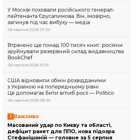
У Москві поховали російського генерал-
лейтенанта Єрусалимова. Він, імовірно,
загинув під час вибуху — медіа
06 серпня 2026 07:30
Втрачено ще понад 100 тисяч книг. росіяни
зруйнували резервний склад видавництва
BookChef
05 серпня 2026 21:09
США відновили обмін розвідданими
з Україною на попередньому рівні.
Це допомагає бити вглиб росії — Politico
06 серпня 2026 08:36
Важливо
Масований удар по Києву та області,
дефіцит ракет для ППО, нова підозра
Стефанішиній — головне за 5 серпня