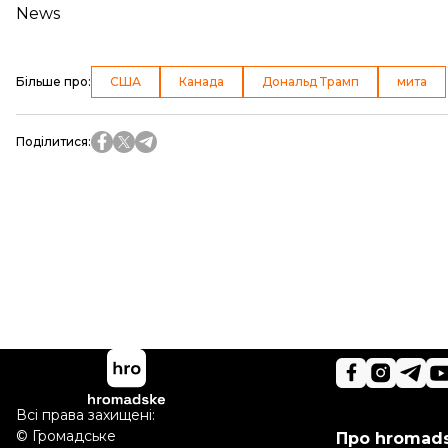
News
Більше про
:
США
Канада
Дональд Трамп
мита
Поділитися
:
Всі права захищені:
©
Громадське
Про hromad