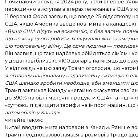
Починаючи з грудня 2024 року, коли вперше з’яв
періодично виступав в етерах телеканалів США з 
11 березня Форд заявив, що введе 25-відсоткову на
США, якщо Америка введе нові мита на канадські 
«Якщо США підуть на ескалацію, я без вагань повні
що не хочу цього робити. Я відчуваю жах за амери
цю торговельну війну. Це одна людина — президе
Він заявив, що така надбавка обійдеться сім’ям і к
у додаткові близько «100 доларів на місяць до рах
У відповідь на цю заяву Трамп оголосив, що натом
я оголошу національну надзвичайну ситуацію в еле
США швидко зробити необхідне, аби зменшити цю 
Трамп закликав Канаду «негайно скасувати свої 
до 390% на різні молочні продукти США» та інші «к
«суттєво» підвищити тарифи на імпорт машин, що
автомобілів у Канаді»
.
читайте також:
Китай вводить мита на товари з Канади. Раніше в
Трамп неодноразово лаявся в розмові з Трюдо щодо