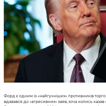
Лише напередодні, 11 березня, президент США Д
сталі та алюмінію з Канади до 50%. Він оголосив, 
Та вже через шість годин торговий радник Білого 
що виконувати ці погрози не будуть. Настрої зміни
Говарда Лутніка та прем’єра канадської провінції 
Форд є одним із «найгучніших» противників торго
вдавався до «агресивних» заяв, хоча колись казав