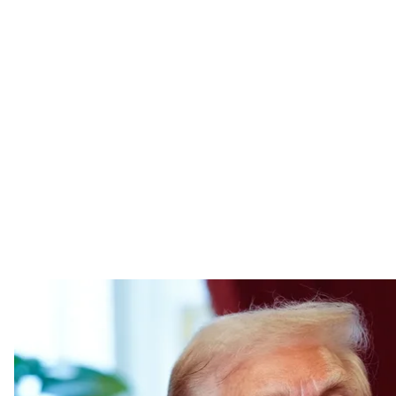
Президент США 
Melina Mara-Pool
США не будуть підвищувати мита для Канади до 50
Дональд Трамп.
Про це
пише
CNBC.