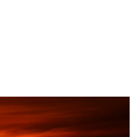
вне фото
al / Unsplah
ившись нижче за 60 доларів за барель.
ки.
rnal
.