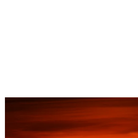
Ілюстрати
Zbynek Buriv
Ціни на нафту в США різко впали, ненадовго опуст
Це найнижчий рівень за останні майже чотири ро
Про це пишуть
Reuters
,
Bloomberg
,
Wall Street Jou