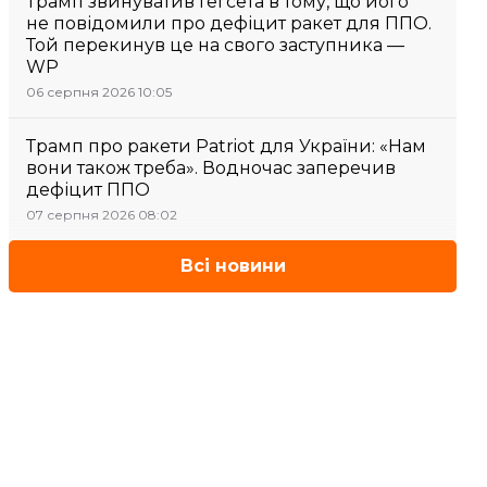
Трамп звинуватив Гегсета в тому, що його
не повідомили про дефіцит ракет для ППО.
Той перекинув це на свого заступника —
WP
06 серпня 2026 10:05
Трамп про ракети Patriot для України: «Нам
вони також треба». Водночас заперечив
дефіцит ППО
07 серпня 2026 08:02
Всі новини