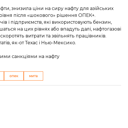
афти, знизила ціни на сиру нафту для азійських
 рівня після «шокового» рішення ОПЕК+.
ів і підприємств, які використовують бензин,
аться на цих рівнях або впадуть далі, нафтогазові
 скоротять витрати та звільнять працівників.
ів, як-от Техас і Нью-Мексико.
вими санкціями на нафту
опек
мита