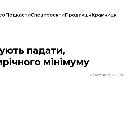
ео
Подкасти
Спецпроєкти
Продакшн
Крамниця
 мінімуму
ують падати,
річного мінімуму
07 квітня 2025 11:41