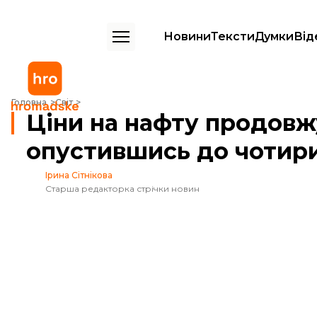
Новини
Тексти
Думки
Від
Ціни на нафту продовжують падати, опустившись до чотирирічного
Головна
Світ
Ціни на нафту продовж
опустившись до чотири
Ірина Сітнікова
Старша редакторка стрічки новин