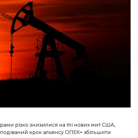
 до мінімуму з квітня 2021 року — до 63,01 долара
. Нині сира нафта коштує приблизно на 15% менше,
Трампом нових мит.
. Ніхто не наважується визначити дно і стати
і, засновниця
Vanda Insights
.
ами різко знизилися на тлі нових мит США,
сподіваний крок альянсу ОПЕК+ збільшити