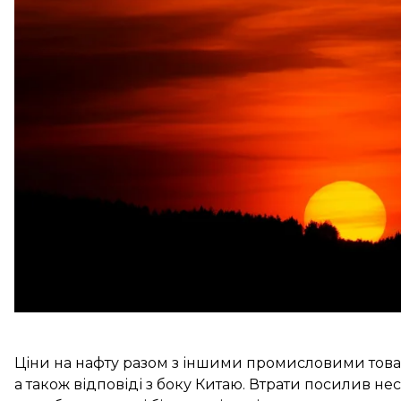
Ф’ючерси на
Brent
та
West Texas Intermediate
впали
за барель та до 59,49 долара за барель відповідно
ніж до оголошення президентом США Дональдом 
«Ринки починають тиждень, усе ще охоплені панікою
на шляху цунамі продажів»
, — сказала Вандана Хар
Ціни на нафту разом з іншими промисловими товар
а також
відповіді з боку Китаю
. Втрати посилив не