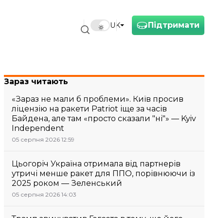
Підтримати
UK
Зараз читають
«Зараз не мали б проблеми». Київ просив
ліцензію на ракети Patriot іще за часів
Байдена, але там «просто сказали "ні"» — Kyiv
Independent
05 серпня 2026 12:59
Цьогоріч Україна отримала від партнерів
утричі менше ракет для ППО, порівнюючи із
2025 роком — Зеленський
05 серпня 2026 14:03