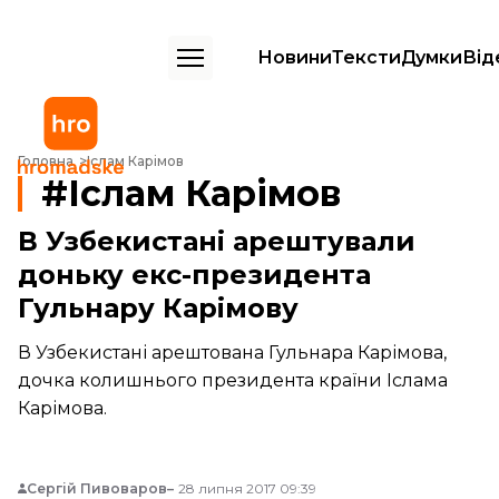
Новини
Тексти
Думки
Від
Головна
Іслам Карімов
Іслам Карімов
В Узбекистані арештували
доньку екс-президента
Гульнару Карімову
В Узбекистані арештована Гульнара Карімова,
дочка колишнього президента країни Іслама
Карімова.
Сергій Пивоваров
28 липня 2017 09:39