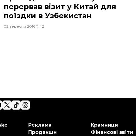
перервав візит у Китай для
поїздки в Узбекистан
02 вересня 2016 11:42
ske
Реклама
Крамниця
Продакшн
Фінансові звіти