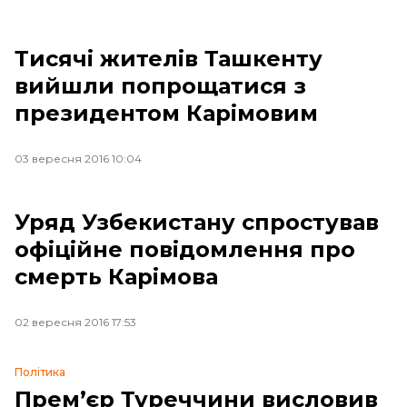
Тисячі жителів Ташкенту
вийшли попрощатися з
президентом Карімовим
03 вересня 2016 10:04
Уряд Узбекистану спростував
офіційне повідомлення про
смерть Карімова
02 вересня 2016 17:53
Політика
Прем’єр Туреччини висловив