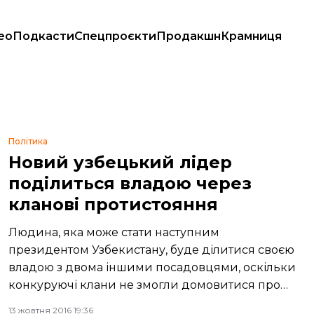
ео
Подкасти
Спецпроєкти
Продакшн
Крамниця
Політика
Новий узбецький лідер
поділиться владою через
кланові протистояння
Людина, яка може стати наступним
президентом Узбекистану, буде ділитися своєю
владою з двома іншими посадовцями, оскільки
конкуруючі клани не змогли домовитися про
спільного лідера.
13 жовтня 2016 19:36