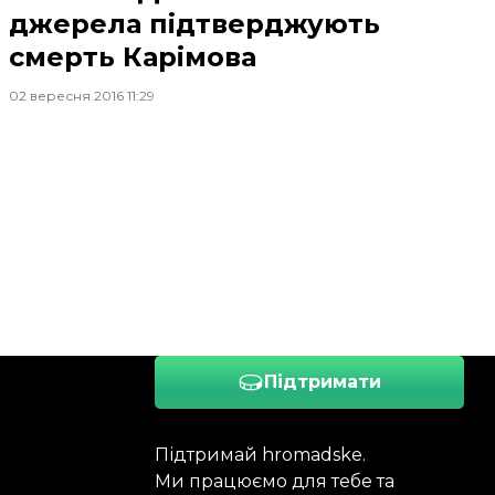
джерела підтверджують
смерть Карімова
02 вересня 2016 11:29
Підтримати
Підтримай hromadske.
Ми працюємо для тебе та