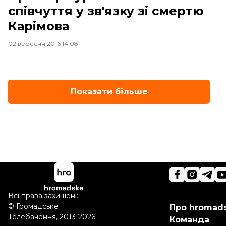
співчуття у зв'язку зі смертю
Карімова
02 вересня 2016 14:08
Показати більше
Всі права захищені:
©
Громадське
Про hromad
Телебачення
,
2013-2026.
Команда