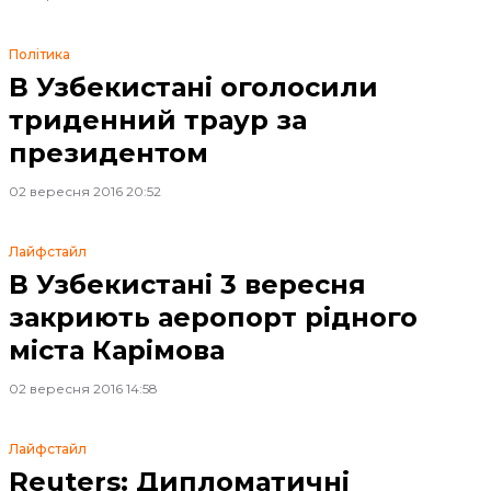
Політика
В Узбекистані оголосили
триденний траур за
президентом
02 вересня 2016 20:52
Лайфстайл
В Узбекистані 3 вересня
закриють аеропорт рідного
міста Карімова
02 вересня 2016 14:58
Лайфстайл
Reuters: Дипломатичні