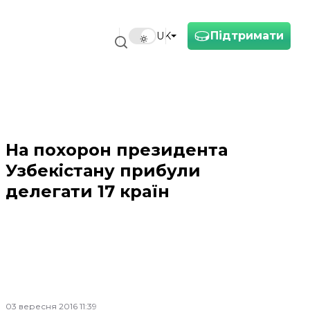
Підтримати
UK
На похорон президента
Узбекістану прибули
делегати 17 країн
03 вересня 2016 11:39