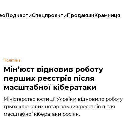
ео
Подкасти
Спецпроєкти
Продакшн
Крамниця
Політика
Мінʼюст відновив роботу
перших реєстрів після
масштабної кібератаки
Міністерство юстиції України відновило роботу
трьох ключових нотаріальних реєстрів після
масштабної кібератаки росіян.