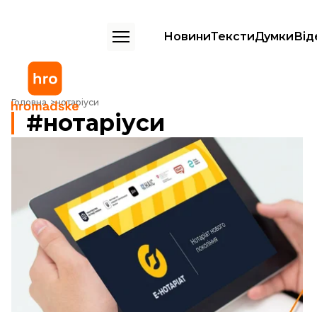
Новини
Тексти
Думки
Від
Головна
нотаріуси
нотаріуси