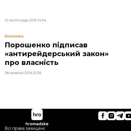
21 листопада 2019 14:54
Економіка
Порошенко підписав
«антирейдерський закон»
про власність
28 жовтня 2016 21:36
Всі права захищені: