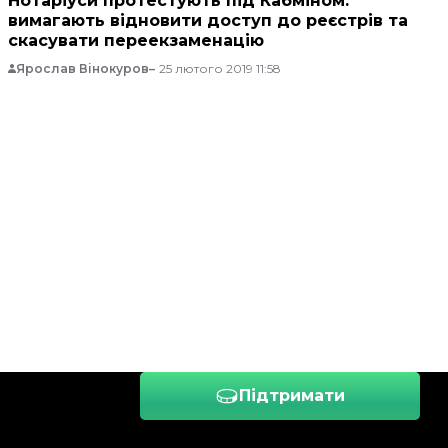
Нотаріуси протестують під Кабміном:
вимагають відновити доступ до реєстрів та
скасувати переекзаменацію
Ярослав Вінокуров
25 лютого 2019 11:58
Підтримати