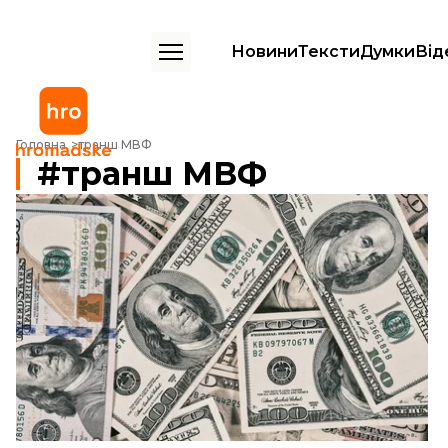
Новини
Тексти
Думки
Від
Головна
транш МВФ
транш МВФ