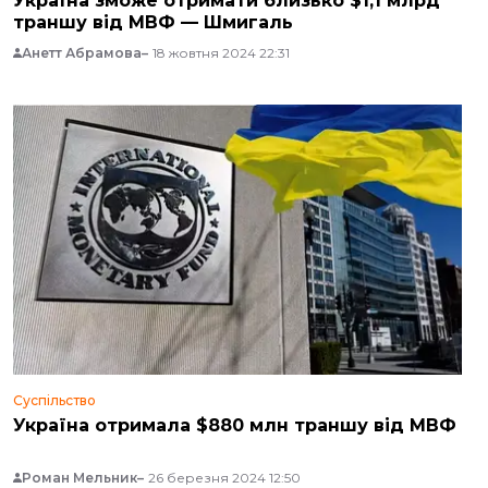
Україна зможе отримати близько $1,1 млрд
траншу від МВФ — Шмигаль
Анетт Абрамова
18 жовтня 2024 22:31
Суспільство
Україна отримала $880 млн траншу від МВФ
Роман Мельник
26 березня 2024 12:50