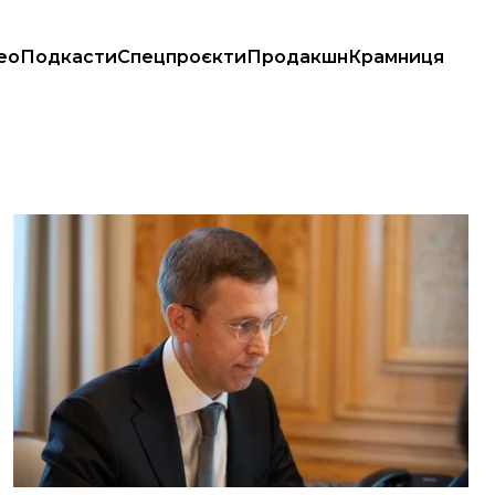
ео
Подкасти
Спецпроєкти
Продакшн
Крамниця