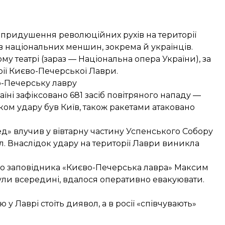
 придушення революційних рухів на території
в національних меншин, зокрема й українців.
му театрі (зараз — Національна опера України), за
рії Києво-Печерської Лаври.
о-Печерську лавру
аїні зафіксовано 681 засіб повітряного нападу —
мком удару був Київ, також ракетами атаковано
д» влучив у вівтарну частину Успенського Собору
. Внаслідок удару на території Лаври виникла
го заповідника «Києво-Печерська лавра» Максим
 були всередині, вдалося оперативно евакуювати
.
 Лаврі стоїть диявол, а в росії «співчувають»