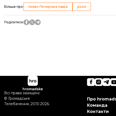
Більше про
:
Києво-Печерська лавра
росія
Поділитися
:
Всі права захищені:
©
Громадське
Про hromad
Телебачення
,
2013-2026.
Команда
Контакти