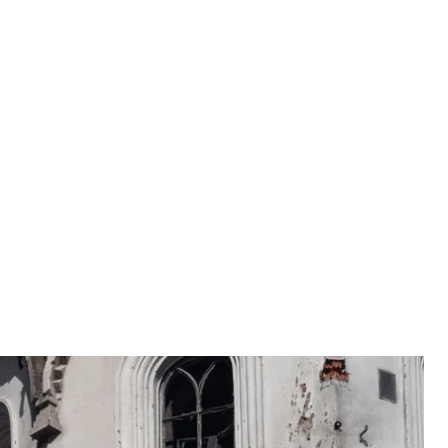
ечерській лаврі, 15 червня 2026 року
имир Зеленський
 Столипіна, який похований на території Києво-
ни Зеленського з проханням не забирати тіло