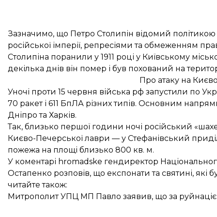
Зазначимо, що Петро Столипін відомий політикою
російської імперії, репресіями та обмеженням пра
Столипіна поранили у 1911 році у Київському місько
декілька днів він помер і був похований на терито
Про атаку на Києв
Уночі проти 15 червня війська рф запустили по Укр
70 ракет і 611 БпЛА різних типів. Основним напря
Дніпро та Харків.
Так, близько першої години ночі російський
«шахе
Києво-Печерської лаври
— у Стефанівський приділ
пожежа на площі близько 800 кв. м.
У коментарі hromadske гендиректор Національно
Остапенко розповів, що
експонати та святині, які
читайте також:
Митрополит УПЦ МП Павло заявив, що за руйнацією у