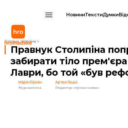
Новини
Тексти
Думки
Від
Правнук Столипіна попросив Зеленського не забирати тіло прем'єра
Головна
Україна
Правнук Столипіна поп
забирати тіло прем'єра 
Лаври, бо той «був ре
Марія Юркян
Артем Гецко
Журналістка
Редактор стрічки новин