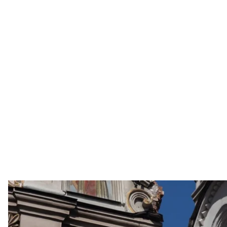
Наслідки російської атаки по Києво-П
Facebook / Волод
Правнук прем’єр-міністра російської імперії Петра
Печерської Лаври, звернувся до президента Украї