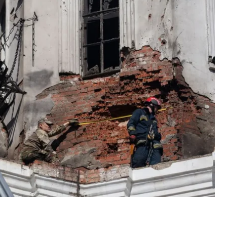
 Максим Остапенко, передає кореспондентка
к Столипіна, який займає «проукраїнську
пати» його тіло, адже він «був реформатором»,
ання, і нумо до кінця війни його не чіпати, бо є
ькі цінності і є родичами Столипіна»
, — каже