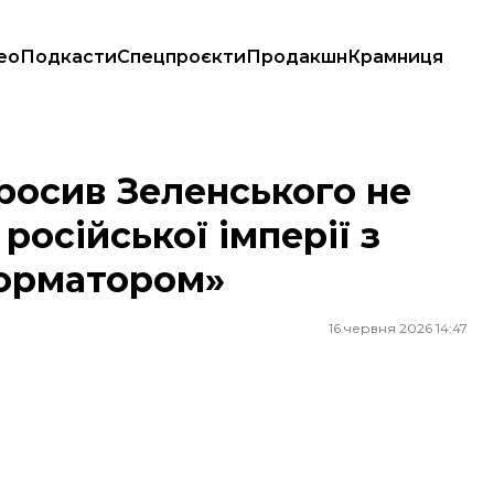
ео
Подкасти
Спецпроєкти
Продакшн
Крамниця
 російської імперії з Лаври, бо той «був реформатором»
росив Зеленського не
російської імперії з
форматором»
16 червня 2026 14:47