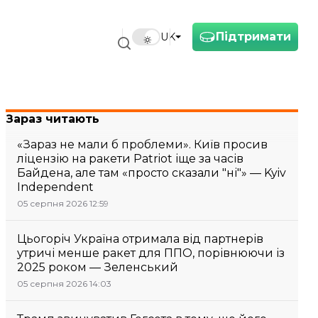
Підтримати
UK
Зараз читають
«Зараз не мали б проблеми». Київ просив
ліцензію на ракети Patriot іще за часів
Байдена, але там «просто сказали "ні"» — Kyiv
Independent
05 серпня 2026 12:59
Цьогоріч Україна отримала від партнерів
утричі менше ракет для ППО, порівнюючи із
2025 роком — Зеленський
05 серпня 2026 14:03