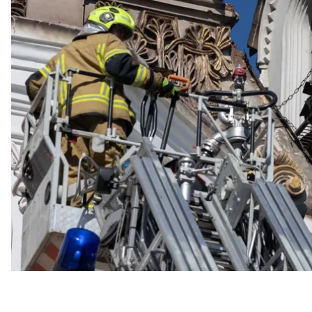
прадіда, адже він, мовляв, «був реформатором».
Про це сказав директор Києво-Печерської Лаври
hromadske.
За його словами, до президента звернувся правну
позицію», і висловив аргументи з проханням «не чі
який намагався змінити російську імперію.
«Є зараз негласна позиція, що це пам’ятка, це похов
прохання людей, які підтримують Україну і європейс
Остапенко.