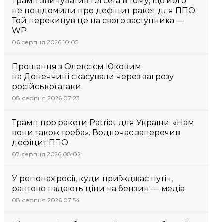
Трамп звинуватив Гегсета в тому, що його
не повідомили про дефіцит ракет для ППО.
Той перекинув це на свого заступника —
WP
06 серпня 2026 10:05
Прощання з Олексієм Юковим
на Донеччині скасували через загрозу
російської атаки
08 серпня 2026 07:23
Трамп про ракети Patriot для України: «Нам
вони також треба». Водночас заперечив
дефіцит ППО
07 серпня 2026 08:02
У регіонах росії, куди приїжджає путін,
раптово падають ціни на бензин — медіа
08 серпня 2026 07:54