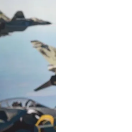
мовірної «відповіді»
ю «Українській
 дані розвідки про
аємо справу.
він.