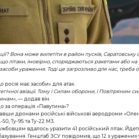
кують що росія завдасть «значної відповіді»
Україні за
 битимуть окупанти, але вважає, що москва може ві
ережу або запустити нові хвилі балістичних ракет се
рацює безпосередньо на фронті (її робота не припиняє
ції? Вона може вилетіти в район пусків, Саратовську о
, що літаки, імовірно, споряджаються ракетами або н
асоби ураження. Тоді це загрозливо для нас, треба о
о росія має засоби» для атак.
егічної авіації. Тому і Силам оборони, і Повітряним с
дянам»
, — додав він.
о за операція «Павутина»?
увавши дронами російські військові аеродроми «Олень
50, Ту-95 та Ту-22 М3.
жбовцям вдалось уразити 41 російський літак. Йде
базування. Генштаб ЗСУ
повідомив
, що 12 з уражених