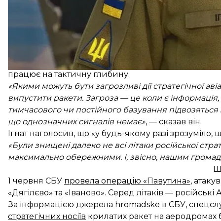
За даними NYT, американські посадовці також
очі
розвідка США поки що не визначила, по чому саме
безпілотників по цивільних цілях, вразити енергом
Юрій Ігнат пояснив: варто розділяти авіацію, яка п
працює на тактичну глибину.
«Якими можуть бути загрозливі дії стратегічної авіа
випустити ракети. Загроза — це коли є інформація
тимчасового чи постійного базування підвозяться з
що однозначних сигналів немає»
, — сказав він.
Ігнат наголосив, що «у будь-якому разі зрозуміло, щ
«Були знищені далеко не всі літаки російської страт
максимально обережними. І, звісно, нашим грома
Щ
1 червня СБУ
провела операцію «Павутина»
, атак
«Дягілєво» та «Іваново». Серед літаків — російські А-
За інформацією джерела hromadske в СБУ, спецслу
стратегічних носіїв
крилатих ракет на аеродромах 