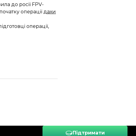
ила до росії FPV-
 початку операції
дахи
ідготовці операції,
Підтримати