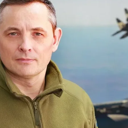
Wikimedia / Юрій Ігнат
ували однозначних сигналів про підготовку росії до і
мандування Повітряних сил ЗСУ Юрій Ігнат в інтерв’
до початку здійснення цієї операції в України були
у.
рувати повітряних тривог. […] Ми розуміємо, із ким м
нам, доступні Україні, доступні українцям»
, —
сказав