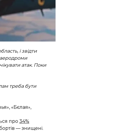
 ці удари. Хоч
дновити удари
редньої дальності.
ться), та авіацію, яка
бласть, і звідти
а аеродроми
чікувати атак. Поки
илам треба бути
я», «Бєлая»,
ться про
34%
 бортів — знищені.