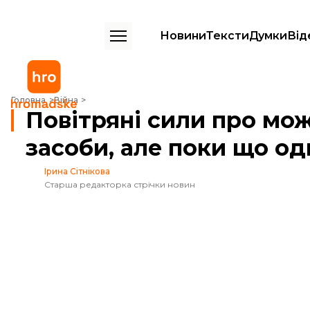
Новини
Тексти
Думки
Від
Повітряні сили про можливу «відповідь» кремля: росія має засоби,
Головна
Війна
Повітряні сили про мож
засоби, але поки що од
Ірина Сітнікова
Старша редакторка стрічки новин