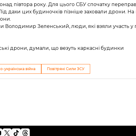
над півтора року. Для цього СБУ спочатку переправ
Під дахи цих будиночків пізніше заховали дрони. На
они.
ни Володимир Зеленський, люди, які взяли участь у п
нські дрони, думали, що везуть каркасні будинки
о-українська війна
Повітряні Сили ЗСУ