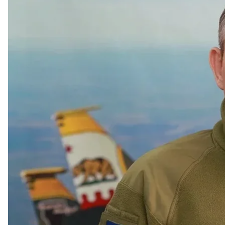
У Повітряних силах ЗСУ станом на 2 червня не фікс
на українську операцію «Павутина».
Про це
сказав
очільник управління комунікацій Ко
правді».
Президент Володимир Зеленський зазначав, що ще 
підготовку чергового російського масованого удар
«І це дуже важливо для всіх наших людей — не ігно
Ми будемо захищатись усіма методами, які доступні 