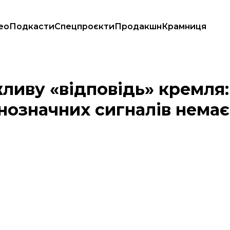
ео
Подкасти
Спецпроєкти
Продакшн
Крамниця
 але поки що однозначних сигналів немає
ливу «відповідь» кремля:
нозначних сигналів немає