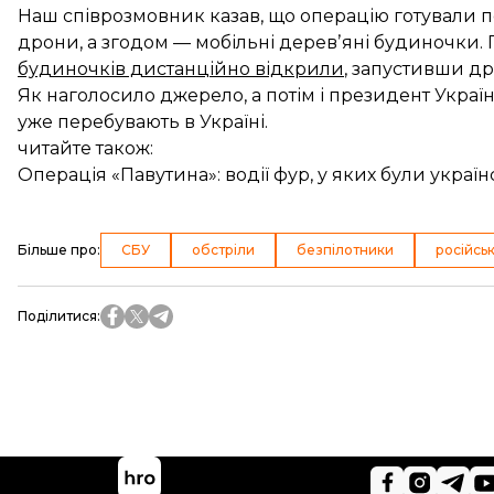
Наш співрозмовник казав, що операцію готували по
дрони, а згодом — мобільні деревʼяні будиночки. 
будиночків дистанційно відкрили
, запустивши др
Як наголосило джерело, а потім і президент Украї
уже перебувають в Україні.
читайте також:
Операція «Павутина»: водії фур, у яких були украї
Більше про
:
СБУ
обстріли
безпілотники
російськ
Поділитися
: