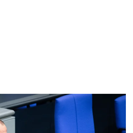
ни Фрідріх Мерц
ng / Sandra Steins
 надавати допомогу Україні. На його думку,
і «вичерпані».