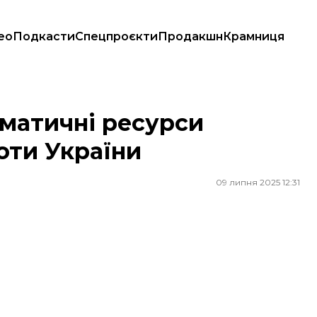
ео
Подкасти
Спецпроєкти
Продакшн
Крамниця
України
матичні ресурси
роти України
09 липня 2025 12:31