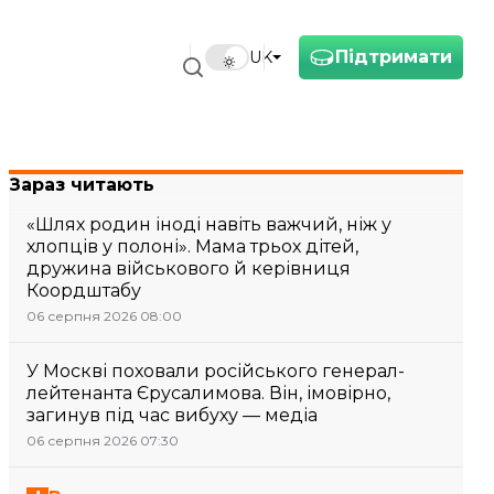
Підтримати
UK
Зараз читають
«Шлях родин іноді навіть важчий, ніж у
хлопців у полоні». Мама трьох дітей,
дружина військового й керівниця
Коордштабу
06 серпня 2026 08:00
У Москві поховали російського генерал-
лейтенанта Єрусалимова. Він, імовірно,
загинув під час вибуху — медіа
06 серпня 2026 07:30