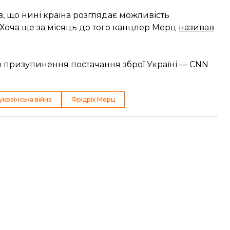
, що нині країна розглядає можливість
Хоча ще за місяць до того канцлер Мерц
називав
ро призупинення постачання зброї Україні — CNN
українська війна
Фрідріх Мерц