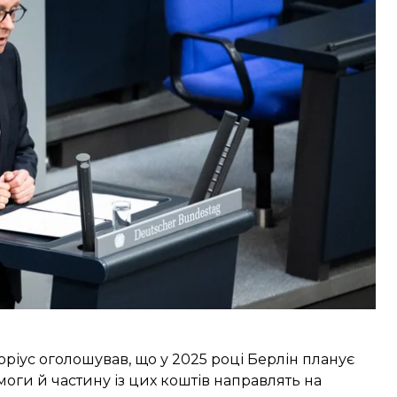
лер пообіцяв продовжувати німецьку підтримку
вих тут, у цій Палаті».
та додав, що це сталося тоді, коли
«злочинний
оставити під сумнів право на існування цілої
го європейського континенту».
ріус оголошував, що у 2025 році Берлін планує
оги й частину із цих коштів направлять на