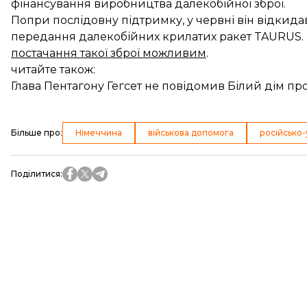
фінансування виробництва далекобійної зброї.
Попри послідовну підтримку, у червні він
відкидав
передання
далекобійних крилатих ракет TAURUS. 
постачання такої зброї можливим
.
читайте також:
Глава Пентагону Гегсет не повідомив Білий дім п
Більше про
:
Німеччина
військова допомога
російсько-
Поділитися
: