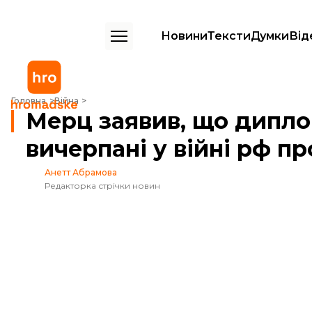
Новини
Тексти
Думки
Від
Мерц заявив, що дипломатичні ресурси вичерпані у війні рф проти 
Головна
Війна
Мерц заявив, що дипло
вичерпані у війні рф п
Анетт Абрамова
Редакторка стрічки новин