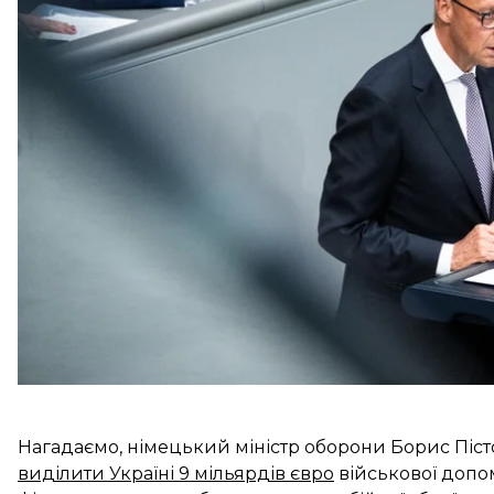
Під час дебатів щодо бюджету в Бундестазі канц
Україні,
«навіть попри опір лівих і проросійських пра
«Дипломатичні ресурси вичерпані»
, — заявив він 
режим використовує військову силу, щоб відкрито п
країни та прагне знищити політичну свободу всьо
Нагадаємо, німецький міністр оборони Борис Пісто
виділити Україні 9 мільярдів євро
військової допом