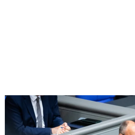
Канцлер Німеччи
Foto: Bundesregieru
Канцлер Німеччини Фрідріх Мерц пообіцяв і надалі
дипломатичні засоби в російсько-українській війн
Про це пишуть
n-tv
та
ZDF heute
.