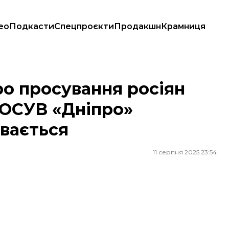
ео
Подкасти
Спецпроєкти
Продакшн
Крамниця
 ОСУВ «Дніпро» пояснили, що там відбувається
ро просування росіян
 ОСУВ «Дніпро»
увається
11 серпня 2025 23:54