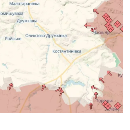
ершу лінію оборони, але після цього їх знищують
про»
.
 до населених пунктів Кучерів Яр, Золотий
обропілля, й тепер накопичують там сили для
війська рф просунулися в напрямку траси
у, росіян зафіксували в районі Нововодяного