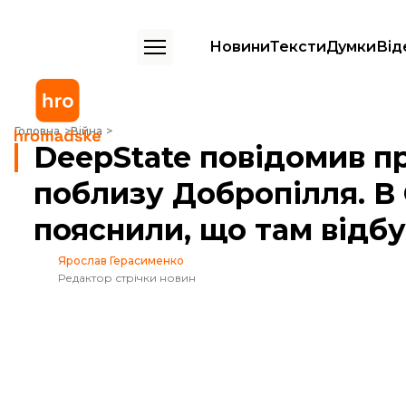
Новини
Тексти
Думки
Від
DeepState повідомив про просування росіян поблизу Добропілля. В
Головна
Війна
DeepState повідомив п
поблизу Добропілля. В
пояснили, що там відб
Ярослав Герасименко
Редактор стрічки новин