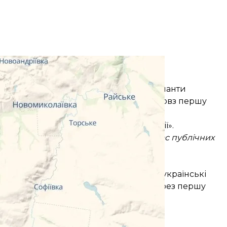
, окупанти розвивають свій успіх
ншот
ькому та Покровському напрямках окупанти
аються просуватися малими групами повз першу
значає «взяття під контроль території».
ід час аналізування ситуації та під час публічних
гломерації»
, — зауважили військові.
ься складною, а бої в цьому регіоні —
ками лінії бойового зіткнення. Проте українські
упантів, яким вдалося просочитися через першу
ювати інформацію з неперевірених
кали в ОСУВ «Дніпро».