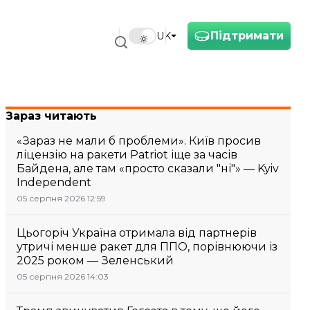
Підтримати
UK
Зараз читають
«Зараз не мали б проблеми». Київ просив
ліцензію на ракети Patriot іще за часів
Байдена, але там «просто сказали "ні"» — Kyiv
Independent
05 серпня 2026 12:59
Цьогоріч Україна отримала від партнерів
утричі менше ракет для ППО, порівнюючи із
2025 роком — Зеленський
05 серпня 2026 14:03