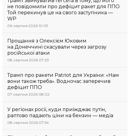
Трамп звинуватив Гегсета в тому, що його
не повідомили про дефіцит ракет для ППО.
Той перекинув це на свого заступника —
WP
06 серпня 2026 10:05
Прощання з Олексієм Юковим
на Донеччині скасували через загрозу
російської атаки
08 серпня 2026 07:23
Трамп про ракети Patriot для України: «Нам
вони також треба». Водночас заперечив
дефіцит ППО
07 серпня 2026 08:02
У регіонах росії, куди приїжджає путін,
раптово падають ціни на бензин — медіа
08 серпня 2026 07:54