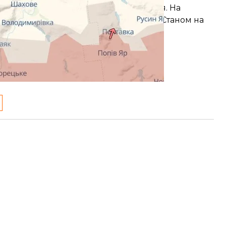
оєзіткнення від початку доби, 11 серпня. На
об потіснити українські підрозділи. Станом на
н. Серед загиблих — командир
и, а до нових наступів