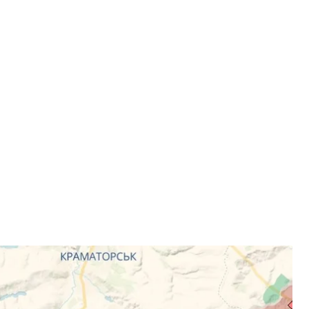
н поблизу Добропілля, як стверджує сам аналітичний проєкт
ншот
ким військам вдалося просунутися поблизу міста
стратегічному угрупованні військ «Дніпро»