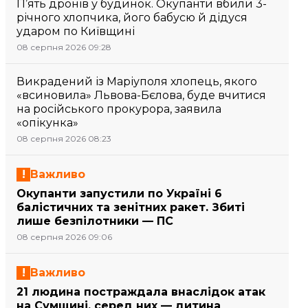
П’ять дронів у будинок. Окупанти вбили 3-
річного хлопчика, його бабусю й дідуся
ударом по Київщині
08 серпня 2026 09:28
Викрадений із Маріуполя хлопець, якого
«всиновила» Львова-Бєлова, буде вчитися
на російського прокурора, заявила
«опікунка»
08 серпня 2026 08:23
Важливо
Окупанти запустили по Україні 6
балістичних та зенітних ракет. Збиті
лише безпілотники — ПС
08 серпня 2026 09:06
Важливо
21 людина постраждала внаслідок атак
на Сумщині, серед них — дитина