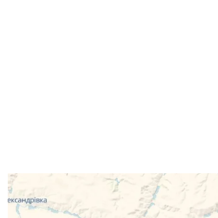
Ця карта на порталі DeepState демонструє просування росія
Скри
Аналітичний проєкт DeepState заявив, що російсь
Добропілля на Донеччині. Водночас в оперативно-