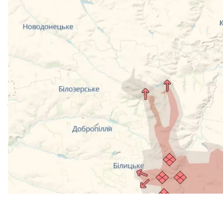
пояснили, що окупанти хоч і просочуються через п
українські військові.
Про це йдеться в дописах
DeepState
та
ОСУВ «Дні
Так, за даними DeepState, окупанти змогли підійти
Колодязь та Веселе, що на північному сході від Д
подальшого розвитку свого успіху.
Одночасно, як стверджують аналітики DeepState, 
Добропілля — Краматорськ. За інформацією проєкт
та Петрівки.