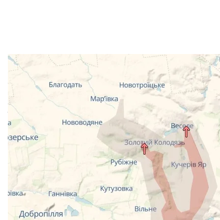
Ділянка, де, за даними DeepState
Скри
В ОСУВ «Дніпро» підтвердили, що на Добропільс
використовують перевагу в чисельності та намаг
лінію українських позицій.
Однак наголосили, що просочування таких груп не о
«Нерозуміння цього вже не раз викликало помилки п
обговорень у районі Покровсько-Мирноградської а
Як додали в ОСУВ «Дніпро», ситуація є та залишаєт
найінтенсивніші, якщо порівнювати з іншими ділян
військові докладають сил, щоб знищити групи ок
лінію оборони, йдеться в заяві.
«Переконливо просимо зважати на це й не пошир
та недостатньо поінформованих джерел»
, — закли