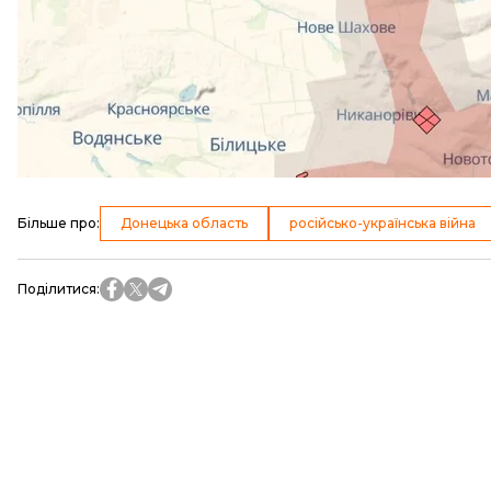
У Генеральному штабі ЗСУ
повідомляють
про 122 б
Покровському напрямку окупанти здійснили 35 спр
22:00 тривали три бої.
читайте також:
ЗСУ вдарили по пункту управління бригади росія
Зеленський: путін готується не до завершення війн
Більше про
:
Донецька область
російсько-українська війна
Поділитися
: