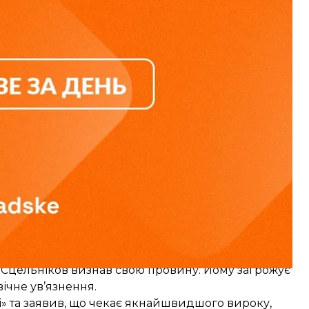
чин похорону
народного депутата Андрія Парубія.
м, — народна депутатка Юлія Тимошенко, лідер
ікер Верховної Ради Руслан Стефанчук та інші.
 Парубія визнав провину
 Сцельніков
визнав свою провину
. Йому
загрожує
вічне ув’язнення.
ді» та заявив, що чекає якнайшвидшого вироку,