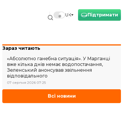
Підтримати
UK
Зараз читають
«Абсолютно ганебна ситуація». У Марганці
вже кілька днів немає водопостачання,
Зеленський анонсував звільнення
відповідального
07 серпня 2026 07:25
Всі новини