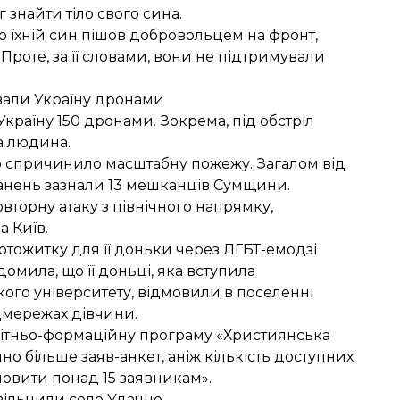
 знайти тіло свого сина.
 їхній син
пішов добровольцем на фронт
,
 Проте, за її словами, вони не підтримували
ували Україну дронами
Україну
150 дронами. Зокрема, під обстріл
а людина.
що спричинило масштабну пожежу. Загалом від
анень зазнали 13 мешканців
Сумщини.
вторну атаку
з північного напрямку,
а Київ.
ртожитку для її доньки через ЛГБТ-емодзі
мила, що її доньці, яка вступила
кого університету,
відмовили в поселенні
цмережах дівчини.
освітньо-формаційну програму «Християнська
о більше заяв-анкет, аніж кількість доступних
дмовити понад 15 заявникам».
звільнили село Удачне