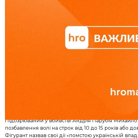
2 вересня в соборі Святого Юра у Львові
відбувся 
Серед людей, які прийшли попрощатися з Парубіє
кримськотатарського народу Мустафа Джемілєв, сп
Підозрюваний у вбивстві
Підозрюваний у вбивстві Андрія Парубія Михайло
позбавлення волі
на строк від 10 до 15 років або до
Фігурант назвав свої дії «помстою українській вла