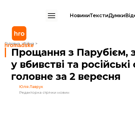
Новини
Тексти
Думки
Від
Прощання з Парубієм, зізнання підозрюваного у вбивстві та російсь
Головна
Війна
Прощання з Парубієм, 
у вбивстві та російські
головне за 2 вересня
Юлія Лаврук
Редакторка стрічки новин