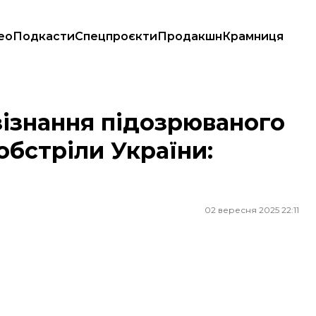
ео
Подкасти
Спецпроєкти
Продакшн
Крамниця
кі обстріли України: головне за 2 вересня
зізнання підозрюваного
 обстріли України:
02 вересня 2025 22:11