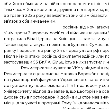
аби його обміняли на військовополонених і він зміг
Тим часом його колишня дружина підтвердила, що
а з травня 2023 року вважається зниклим безвісти.
зв’язок з обвинуваченим.
росіяни від ночі атак
У ніч проти 2 вересня російські війська
атакували 
потрапила Біла Церква
на Київщині — там загинул
Також ворог атакував нежитлові будівлі в Сумах, 
ранку 1 вересня до ранку 2-го через удари рф
пор
Після нічної атаки російські окупанти
здійснили по
застосувавши 53 БпЛА. Більшість з них запустили н
Режисерка звинуватила УКУ у відмові в гу
Режисерка та сценаристка Наталка Ворожбит повідо
на гуманітарний факультет Українського католиць
до гуртожитку
через емодзі з ЛГБТ-прапором у со
Університет у відповідь заявив, що цьогоріч на 
духовність в постмодерній добі» виш отримав значн
місць для участі в програмі. Тому їм «довелося ві
Українські військові 