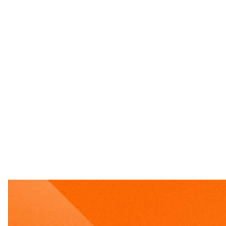
У Львові відбувся чин похорону народного депутат
визнав свою провину. Українські військові звільн
та вдень били по Україні дронами. Зібрали головні
У Львові попрощалис