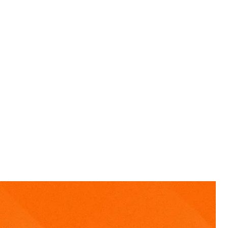
а Андрія Парубія. Підозрюваний у його вбивстві
или село Удачне на Донеччині. росіяни уночі
 новини за 2 вересня.
я з Андрієм Парубієм