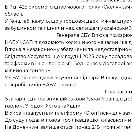
Бійці 425 окремого штурмового полку «Скеля» зач
області.
У Генштабі кажуть, що упродовж двох тижнів штур
за будинком та підняли над селищем український
Генерала СБУ Вітюка підозрю
НАБУ і САП
підозрюють колишнього начальника
д
Вітюка в незаконному збагаченні та недостовірном
Слідство з’ясувало, що у грудні 2023 року посадо
та оформив її на члена сім’ї. Водночас у договорі в
мільйона гривень.
У СБУ підтвердили вручення підозри Вітюку, одн
співробітників НАБУ в липні.
Інші важл
З лікарні Дніпра
зник
військовий, який раніше доб
горлом. Згодом його знайшли.
В Україні
запустили
платформу «СтопТиск» для захи
До суду
подали позов
про ліквідацію Київської ми
На Донеччині
залишаються
понад 218 тисяч жителі