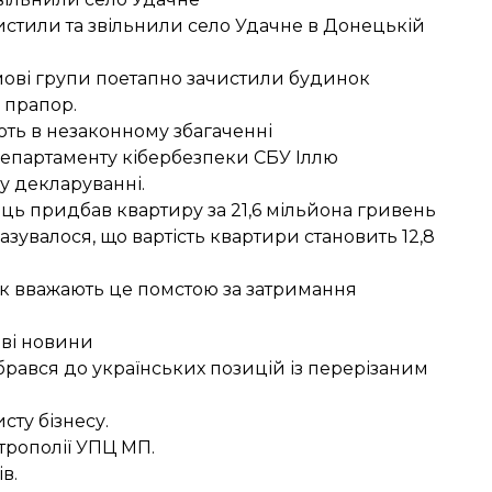
истили та
звільнили село Удачне
в Донецькій
мові групи поетапно зачистили будинок
 прапор.
ють в незаконному збагаченні
епартаменту кібербезпеки СБУ Іллю
у декларуванні.
вець придбав квартиру за 21,6 мільйона гривень
казувалося, що вартість квартири становить 12,8
ак
вважають це помстою
за затримання
иві новини
рався до українських позицій із перерізаним
сту бізнесу.
трополії УПЦ МП.
в.