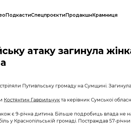
ео
Подкасти
Спецпроєкти
Продакшн
Крамниця
алих — дитина
ську атаку загинула жінк
на
бстріляли Путивльську громаду на Сумщині. Загинула
ди
Костянтин Гаврильчук
та керівник Сумської обласн
акож є 9-річна дитина. Більше подробиць влада не н
ль у Краснопільській громаді. Постраждав 57-річний