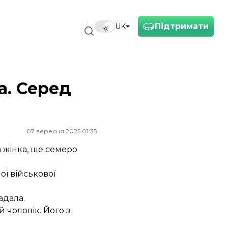
Підтримати
UK
а. Серед
07 вересня 2025 01:35
 жінка, ще семеро
ої військової
адала.
 чоловік. Його з