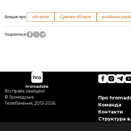
Більше про
:
обстріли
Сумська область
російсько-украї
Поділитися
:
Всі права захищені:
©
Громадське
Про hromad
Телебачення
,
2013-2026.
Команда
Контакти
Структура в