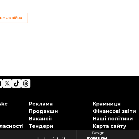
нська війна
ske
Реклама
Крамниця
Продакшн
Фінансові звіти
Вакансії
Наші політики
ласності
Тендери
Карта сайту
Design