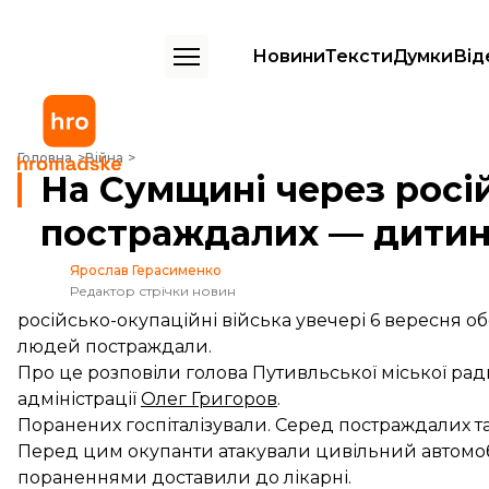
Новини
Тексти
Думки
Від
На Сумщині через російську атаку загинула жінка. Серед постражд
Головна
Війна
На Сумщині через росій
постраждалих — дити
Ярослав Герасименко
Редактор стрічки новин
російсько-окупаційні війська увечері 6 вересня о
людей постраждали.
Про це розповіли голова Путивльської міської ра
адміністрації
Олег Григоров
.
Поранених госпіталізували. Серед постраждалих т
Перед цим окупанти
атакували
цивільний автомобі
пораненнями доставили до лікарні.