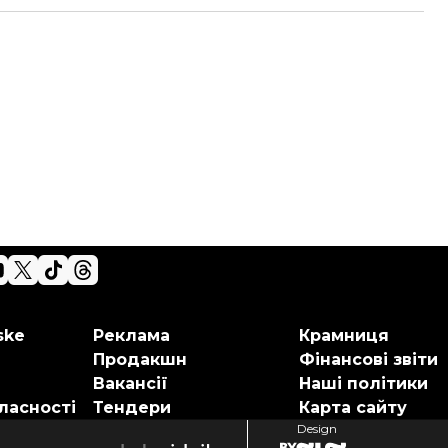
ske
Реклама
Крамниця
Продакшн
Фінансові звіти
Вакансії
Наші політики
ласності
Тендери
Карта сайту
Design