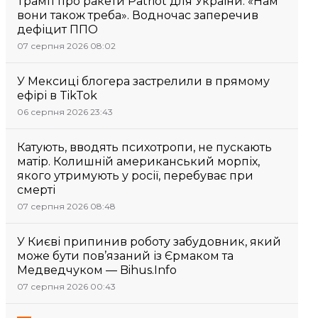
Трамп про ракети Patriot для України: «Нам
вони також треба». Водночас заперечив
дефіцит ППО
07 серпня 2026 08:02
У Мексиці блогера застрелили в прямому
ефірі в TikTok
06 серпня 2026 23:43
Катують, вводять психотропи, не пускають
матір. Колишній американський морпіх,
якого утримують у росії, перебуває при
смерті
07 серпня 2026 08:48
У Києві припинив роботу забудовник, який
може бути пов’язаний із Єрмаком та
Медведчуком — Bihus.Info
07 серпня 2026 00:43