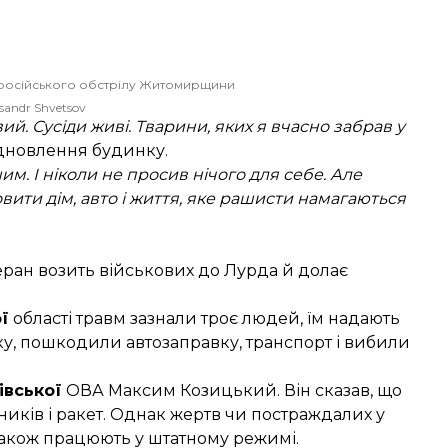
російського обстрілу Житомирщини
sandr Shvetsov
ий. Сусіди живі. Тварини, яких я вчасно забрав у
ідновлення будинку.
м. І ніколи не просив нічого для себе. Але
овити дім, авто і життя, яке рашисти намагаються
теран возить військових до Лурда й долає
ї
області травм зазнали троє людей, їм надають
, пошкодили автозаправку, транспорт і вибили
івської
ОВА Максим Козицький. Він сказав, що
ників і ракет. Однак жертв чи постраждалих у
 також працюють у штатному режимі.