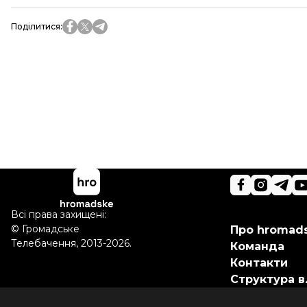
Поділитися
:
Всі права захищені:
©
Громадське
Про hromad
Телебачення
,
2013-2026.
Команда
Контакти
Структура в