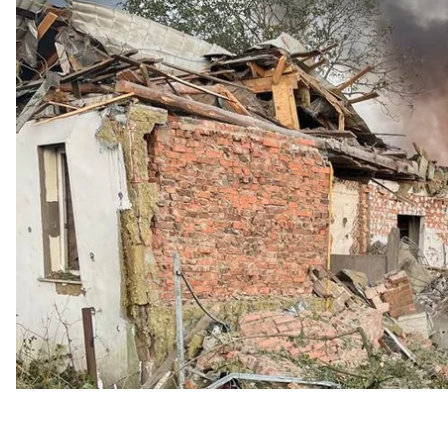
Олександра Шевцова, про якого писало hromadske
Про наслідки російської атаки розповіли в ОВА
Ж
Житомирську
область атакували російські дрони-
одна людина загинула, ще одна зазнала поранення
Крім того, пошкоджень зазнали декілька цивільни
будинок Олександра Шевцова, ветерана й активіст
метрів від його будинку.