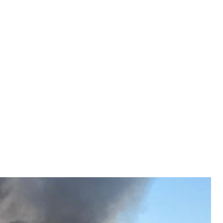
обстрілу Житомирщини
талій Бунечко
гіонах України в Житомирській, Хмельницькій та
мирщині ракета пошкодила будинок ветерана