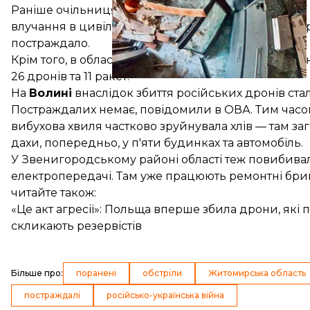
Раніше очільниця
Вінницької
обласної військової
влучання в цивільні промислові обʼєкти на територі
постраждало.
Крім того, в області пошкоджено об’єкти житлової
26 дронів та 11 ракет.
На
Волині
внаслідок збиття російських дронів ст
Постраждалих немає,
повідомили
в ОВА. Тим час
вибухова хвиля частково зруйнувала хлів — там з
дахи, попередньо, у п'яти будинках та автомобіль.
У Звенигородському районі області теж повибивало 
електропередачі. Там уже працюють ремонтні бри
читайте також:
«Це акт агресії»: Польща вперше збила дрони, які 
скликають резервістів
Більше про
:
поранені
обстріли
Житомирська область
постраждалі
російсько-українська війна