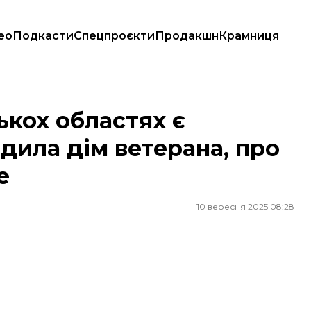
ео
Подкасти
Спецпроєкти
Продакшн
Крамниця
 дім ветерана, про якого писало hromadske
ькох областях є
дила дім ветерана, про
e
10 вересня 2025 08:28