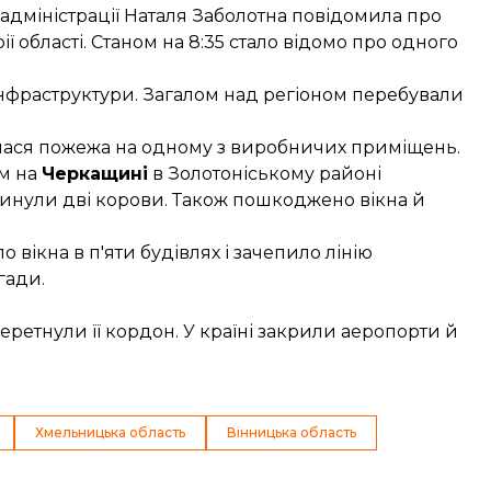
 адміністрації Наталя Заболотна повідомила про
ї області. Станом на 8:35
стало відомо
про одного
 інфраструктури. Загалом над регіоном перебували
алася пожежа на одному з виробничих приміщень.
ом на
Черкащині
в Золотоніському районі
агинули дві корови. Також пошкоджено вікна й
вікна в п'яти будівлях і зачепило лінію
гади.
перетнули її кордон. У країні закрили аеропорти й
Хмельницька область
Вінницька область