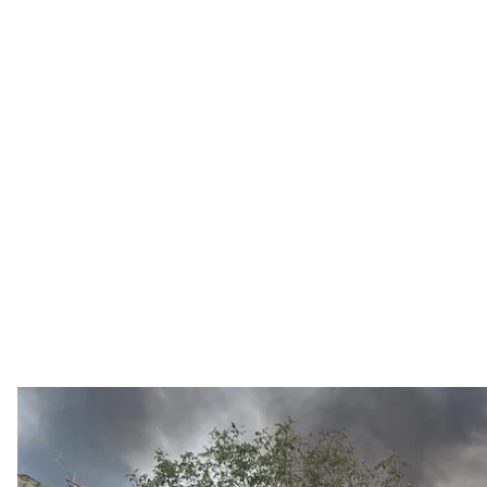
Наслідки російського 
Telegram / Ві
Унаслідок російського комбінованого удару по ре
Вінницькій області є постраждалі люди. На Жито