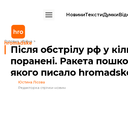
Новини
Тексти
Думки
Від
Після обстрілу рф у кількох областях є поранені. Ракета пошкодила
Головна
Війна
Після обстрілу рф у кіл
поранені. Ракета пошко
якого писало hromadsk
Юстина Лісова
Редакторка стрічки новин