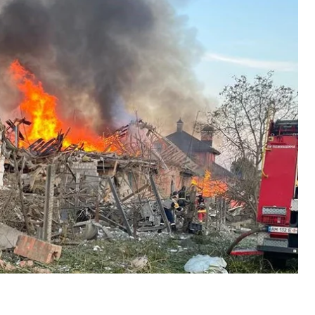
.
итомирщини
та
Хмельниччини
.
камікадзе й крилаті ракети. Внаслідок ударів
.
х підприємств і приватні будинки. Серед них —
а. Він
розповів
, що російська ракета впала за 20