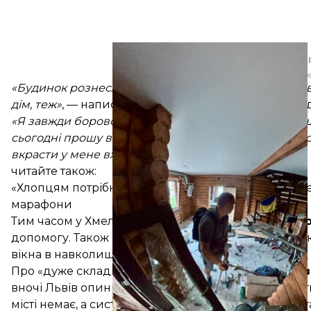
Будинок Олександра Шевцова після 
Facebook / Olek
«Будинок рознесло. Авто й т.д. Але головне — я жив
дім, теж»
, — написав він і попросив допомогу на в
«Я завжди боровся за інших. Завжди допомагав інши
сьогодні прошу вас, українці: допоможіть мені відн
вкрасти у мене вже вдруге»
, — каже Олександр.
читайте також:
«Хлопцям потрібна позитивна реабілітація»: як ве
марафони
Тим часом у Хмельницькому районі
Хмельницько
допомогу. Також росіяни знищили швейну фабрику
вікна в навколишніх будинках.
Про «дуже складну ніч»
повідомив
й очільник
Льв
вночі Львів опинився під атакою бойових безпілот
місті немає, а системи життєзабезпечення області