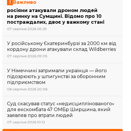
Важливо
росіяни атакували дроном людей
на ринку на Сумщині. Відомо про 10
постраждалих, двоє у важкому стані
07 серпня 2026 09:29
У російському Єкатеринбурзі за 2000 км від
кордону дрони атакували склад Wildberries
07 серпня 2026 09:05
У Німеччині затримали українця — його
підозрюють у шпигунстві за оборонним
підприємством
06 серпня 2026 20:06
Суд скасував статус «недисциплінованого»
для екскомбата 47 ОМБр Ширшина, який
заявляв про втрати людей
07 серпня 2026 10:12