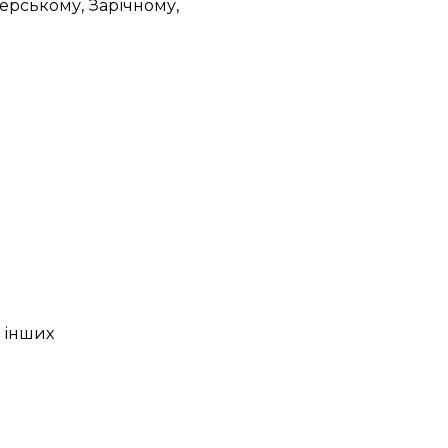
онерському, Зарічному,
а інших