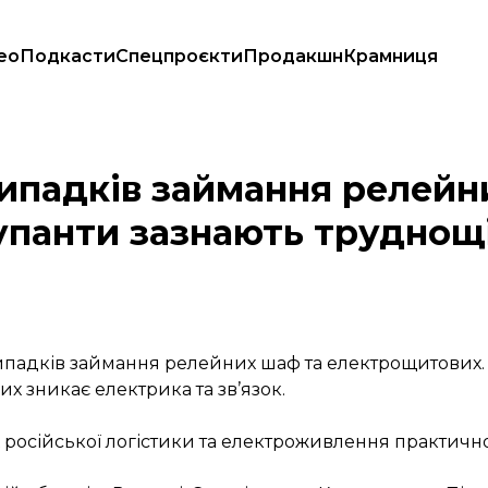
ео
Подкасти
Спецпроєкти
Продакшн
Крамниця
итових, окупанти зазнають труднощів у логістиці
випадків займання релей
упанти зазнають труднощ
випадків займання релейних шаф та електрощитових.
их зникає електрика та зв’язок.
 російської логістики та електроживлення практично 