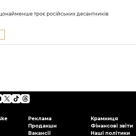
і щонайменше троє російських десантників
ske
Реклама
Крамниця
Продакшн
Фінансові звіти
Вакансії
Наші політики