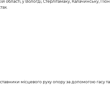
кій області, у Вологді, Стерлітамаку, Калачинську, Пі
тах.
ставники місцевого руху опору за допомогою гасу т