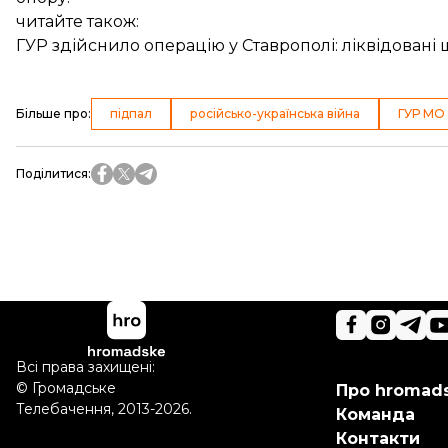
читайте також:
ГУР здійснило операцію у Ставрополі: ліквідован
Більше про
:
підпал
російсько-українська війна
ГУР МО
Поділитися
:
Всі права захищені:
©
Громадське
Про hromad
Телебачення
,
2013-2026.
Команда
Контакти