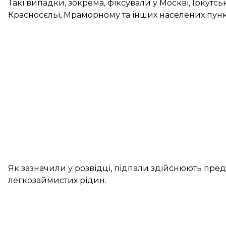
Такі випадки, зокрема, фіксували у Москві, Іркутсь
Красносєльї, Мраморному та інших населених пунк
Як зазначили у розвідці, підпали здійснюють пред
легкозаймистих рідин.