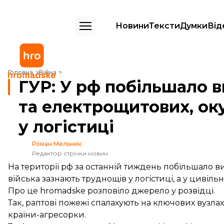
Новини
Тексти
Думки
Від
ГУР: У рф побільшало випадків займання релейних шаф та електрощ
Головна
Війна
ГУР: У рф побільшало 
та електрощитових, ок
у логістиці
Роман Мельник
Редактор стрічки новин
На території рф за останній тиждень побільшало 
війська зазнають труднощів у логістиці, а у цивільн
Про це hromadske розповіло джерело у розвідці.
Так, раптові пожежі спалахують на ключових вузлах
країни-агресорки.