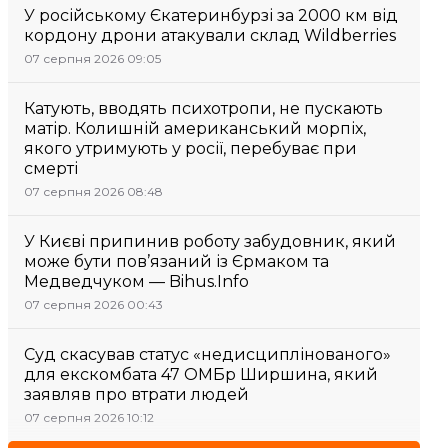
У російському Єкатеринбурзі за 2000 км від
кордону дрони атакували склад Wildberries
07 серпня 2026 09:05
Катують, вводять психотропи, не пускають
матір. Колишній американський морпіх,
якого утримують у росії, перебуває при
смерті
07 серпня 2026 08:48
У Києві припинив роботу забудовник, який
може бути пов’язаний із Єрмаком та
Медведчуком — Bihus.Info
07 серпня 2026 00:43
Суд скасував статус «недисциплінованого»
для екскомбата 47 ОМБр Ширшина, який
заявляв про втрати людей
07 серпня 2026 10:12