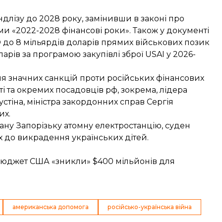
длізу до 2028 року, замінивши в
законі про
ми «2022-2028 фінансові роки». Також у документі
 до 8 мільярдів доларів прямих військових позик
ларів за програмою закупівлі зброї USAI у 2026-
я значних санкцій проти російських фінансових
і та окремих посадовців рф, зокрема, лідера
стіна, міністра закордонних справ Сергія
их.
ану Запорізьку атомну електростанцію, суден
х до викрадення українських дітей.
 бюджет США «зникли» $400 мільйонів для
американська допомога
російсько-українська війна