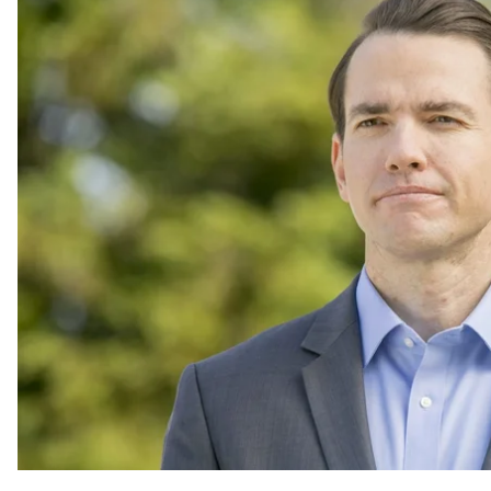
Незалежний конгресмен Кевін Кайлі віддав виріш
розгляд законопроєкту про ширшу допомогу Україні в
змогу винести його на розгляд у Палаті представни
Про це
повідомила
група демократів у Комітеті з
Голос Кайлі — незалежного конгресмена — став 218
проголосували 215 членів Демократичної партії та 
Цю резолюцію подали ще торік у червні, щоб розб
про допомогу Україні, який застряг у Комітеті з пра