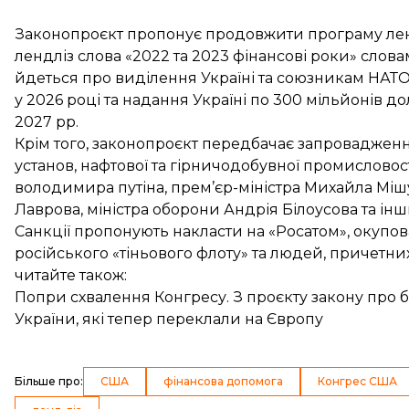
Законопроєкт пропонує продовжити програму лен
лендліз
слова «2022 та 2023 фінансові роки» слова
йдеться про виділення Україні та союзникам НАТО
у 2026 році та надання Україні по 300 мільйонів до
2027 рр.
Крім того, законопроєкт передбачає запровадженн
установ, нафтової та гірничодобувної промисловост
володимира путіна, прем’єр-міністра Михайла Мішу
Лаврова, міністра оборони Андрія Білоусова та інш
Санкції пропонують накласти на «Росатом», окупов
російського «тіньового флоту» та людей, причетни
читайте також:
Попри схвалення Конгресу. З проєкту закону про
України, які тепер переклали на Європу
Більше про
:
США
фінансова допомога
Конгрес США