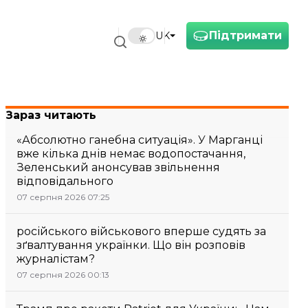
Підтримати
UK
на розгляд
Зараз читають
«Абсолютно ганебна ситуація». У Марганці
вже кілька днів немає водопостачання,
Зеленський анонсував звільнення
відповідального
07 серпня 2026 07:25
російського військового вперше судять за
зґвалтування українки. Що він розповів
журналістам?
07 серпня 2026 00:13