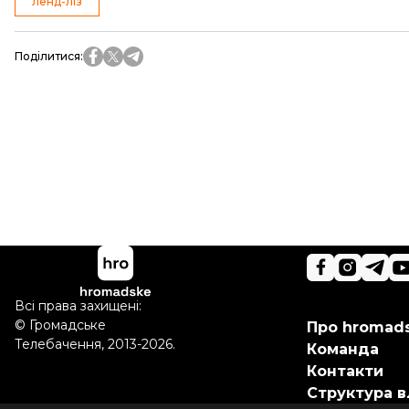
ленд-ліз
Поділитися
:
Всі права захищені:
©
Громадське
Про hromad
Телебачення
,
2013-2026.
Команда
Контакти
Структура в