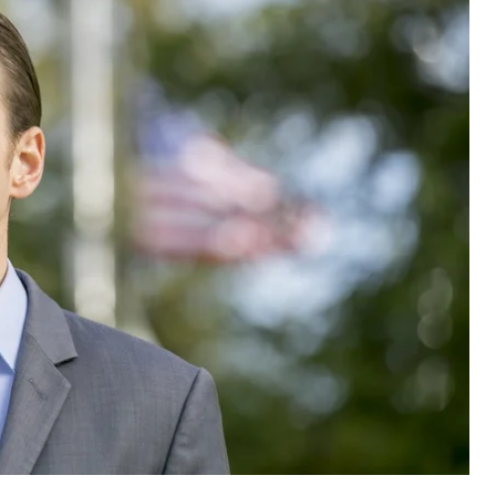
альний голос за резолюцію, яка передбачає
 обхід комітету, де він застряг уже рік. Це дасть
ків.
акордонних справ Палати представників США.
 і вирішальним для резолюції, за яку також
два республіканці.
локувати процес розгляду законопроєкту HR2913
вил.