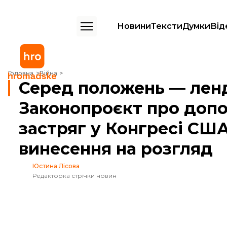
Новини
Тексти
Думки
Від
Серед положень — лендліз до 2028-го. Законопроєкт про допомогу 
Головна
Війна
Серед положень — ленд
Законопроєкт про допо
застряг у Конгресі США
винесення на розгляд
Юстина Лісова
Редакторка стрічки новин