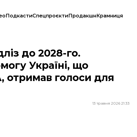
ео
Подкасти
Спецпроєкти
Продакшн
Крамниця
Україні, що застряг у Конгресі США, отримав голоси для винесення 
ліз до 2028-го.
могу Україні, що
, отримав голоси для
13 травня 2026 21:33