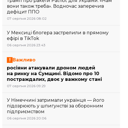
Трамп про ракети Patriot для України: «Нам
вони також треба». Водночас заперечив
дефіцит ППО
07 серпня 2026 08:02
У Мексиці блогера застрелили в прямому
ефірі в TikTok
06 серпня 2026 23:43
Важливо
росіяни атакували дроном людей
на ринку на Сумщині. Відомо про 10
постраждалих, двоє у важкому стані
07 серпня 2026 09:29
У Німеччині затримали українця — його
підозрюють у шпигунстві за оборонним
підприємством
06 серпня 2026 20:06