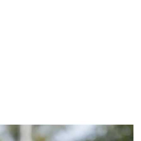
смен Кевін Кайлі
Kevin Kiley