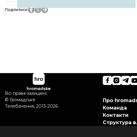
Поділитися
:
Всі права захищені:
©
Громадське
Про hromad
Телебачення
,
2013-2026.
Команда
Контакти
Структура в