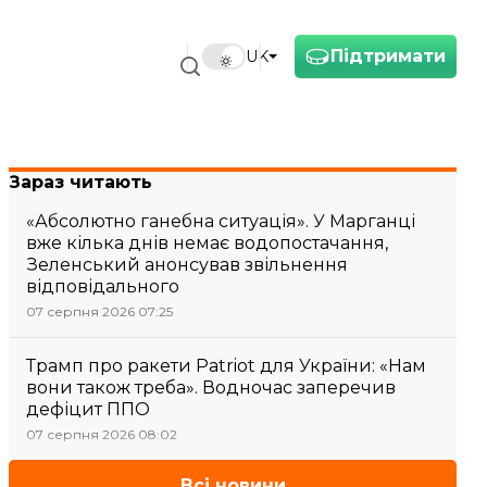
Підтримати
UK
Зараз читають
«Абсолютно ганебна ситуація». У Марганці
вже кілька днів немає водопостачання,
Зеленський анонсував звільнення
відповідального
07 серпня 2026 07:25
Трамп про ракети Patriot для України: «Нам
вони також треба». Водночас заперечив
дефіцит ППО
07 серпня 2026 08:02
Всі новини