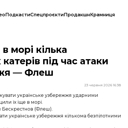
ео
Подкасти
Спецпроєкти
Продакшн
Крамниця
ів під час атаки на українське узбережжя — Флеш
в морі кілька
 катерів під час атаки
жжя — Флеш
23 червня 2026 16:38
такувати українське узбережжя ударними
ли їх іще в морі.
 Бескрестнов (Флеш).
увати українське узбережжя кількома безпілотними