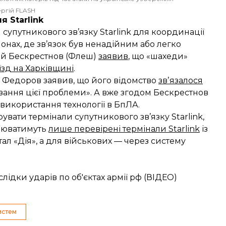
ергій FLASH
я Starlink
упутникового зв’язку Starlink для координації
айонах, де зв’язок був ненадійним або легко
гій Бескрестнов (Флеш)
заявив
, що «шахеди»
зд на Харківщині
.
о Федоров заявив, що його відомство
звʼязалося
зання цієї проблеми». А вже згодом Бескрестнов
 використання технології в БпЛА.
увати термінали супутникового зв’язку Starlink,
цюватимуть
лише перевірені термінали Starlink
із
ал «Дія», а для військових — через систему
лідки ударів по об'єктах армії рф (ВІДЕО)
истем