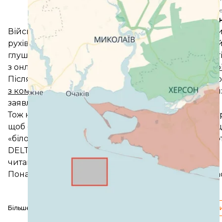
Telegram / С
Блокуванн
Війська рф незаконно використовували термінали с
рухів та ударів безпілотних літальних апаратів у р
глушився. Зокрема, радник міністра оборони Сер
з онлайн-керуванням
атакували пасажирський пої
Після цього український міністр оборони Михайл
з компанією SpaceX
і запропонувало «шляхи розв’я
заявляв, що SpaceX
почала вводити обмеження
на
Тож на території України почали обов’язково реєстр
щоб обмежити їхнє використання росіянами. Пра
«білого списку» — верифіковані через ЦНАПи, порт
DELTA.
читайте також:
Понад 60 цілей за одну ніч. Мадяр розповів про нас
Більше про
:
російсько-українська війна
Сили безпілотних с