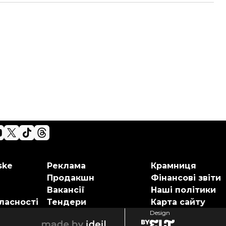
ske
Реклама
Крамниця
Продакшн
Фінансові звіти
Вакансії
Наші політики
ласності
Тендери
Карта сайту
Design
elt
ideil