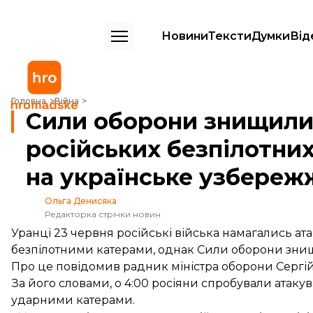
Новини
Тексти
Думки
Від
Сили оборони знищили в морі кілька російських безпілотних катер
Головна
Війна
Сили оборони знищили 
російських безпілотних
на українське узбере
Ольга Денисяка
Редакторка стрічки новин
Уранці 23 червня російські війська намагались а
безпілотними катерами, однак Сили оборони знищи
Про це
повідомив
радник міністра оборони Сергій
За його словами, о 4:00 росіяни спробували атак
ударними катерами.