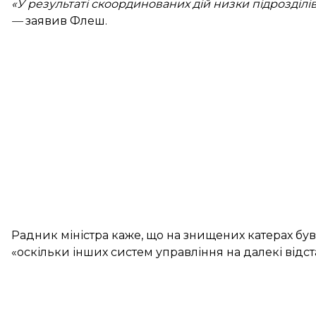
«У результаті скоординованих дій низки підрозділі
—
заявив Флеш.
Радник міністра каже, що на знищених катерах був
«оскільки інших систем управління на далекі відста