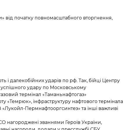
фи» від початку повномасштабного вторгнення,
 і далекобійних ударів по рф. Так, бійці Центру
 успішного удару по Московському
газовий термінал «Таманьнафтогаз»
рту «Темрюк», інфраструктуру нафтового термінала
ПЗ «Лукойл-Пермнафтооргсинтез» та інші важливі
СО нагороджені званнями Героїв України,
авні нагороди, додали у пресслужбі СБУ.