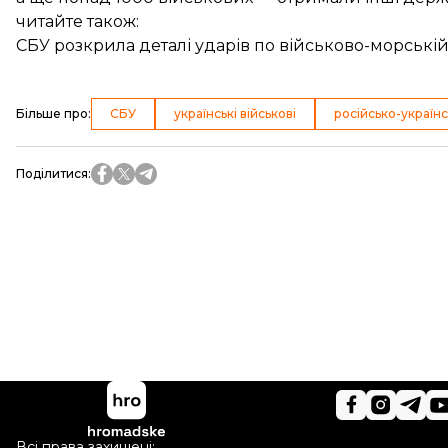
читайте також:
СБУ розкрила деталі ударів по військово-морській 
Більше про
:
СБУ
українські військові
російсько-українс
Поділитися
:
Всі права захищені: