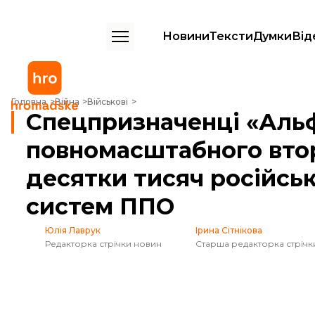
Новини
Тексти
Думки
Від
Спецпризначенці «Альфи» з початку повномасштабного вторгнення
Головна
Війна
Військові
Спецпризначенці «Альф
повномасштабного вто
десятки тисяч російськ
систем ППО
Юлія Лаврук
Ірина Сітнікова
Редакторка стрічки новин
Старша редакторка стрічк