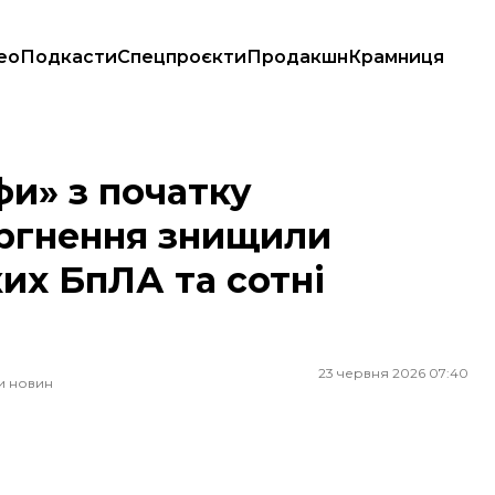
ео
Подкасти
Спецпроєкти
Продакшн
Крамниця
 знищили десятки тисяч російських БпЛА та сотні систем ППО
и» з початку
ргнення знищили
их БпЛА та сотні
23 червня 2026 07:40
и новин