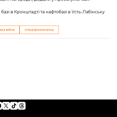
базі в Кронштадті та нафтобазі в Усть-Лабінську
ька війна
спецпризначенці