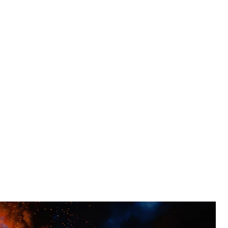
ерацій «Альфа» СБУ
надано hromadske