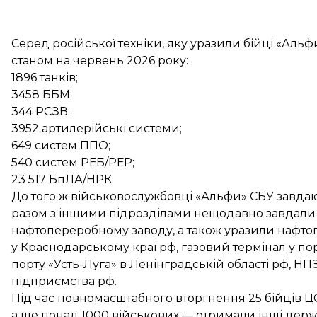
Серед російської техніки, яку уразили бійці «Аль
станом на червень 2026 року:
1896 танків;
3458 ББМ;
344 РСЗВ;
3952 артилерійські системи;
649 систем ППО;
540 систем РЕБ/РЕР;
23 517 БпЛА/НРК.
До того ж військовослужбовці «Альфи» СБУ завдають
разом з іншими підрозділами нещодавно завдали
нафтопереробному заводу, а також уразили нафто
у Краснодарському краї рф, газовий термінал у по
порту «Усть-Луга» в Ленінградській області рф, Н
підприємства рф.
Під час повномасштабного вторгнення 25 бійців Ц
а ще понад 1000 військових — отримали інші держ