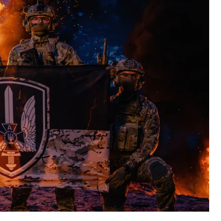
у спецоперацій «Альфа» СБУ знищили майже дві
ПО. Також на рахунку підрозділу до 20% усіх втрат
и безпеки України.
створення підрозділу. Останні три місяці ЦСО
російської техніки за допомогою БпЛА.
ойового зіткнення — невпинно зменшується
жена техніка. На рахунку підрозділу до 20% усіх
СБУ генерал-майор Євгеній Хмара.