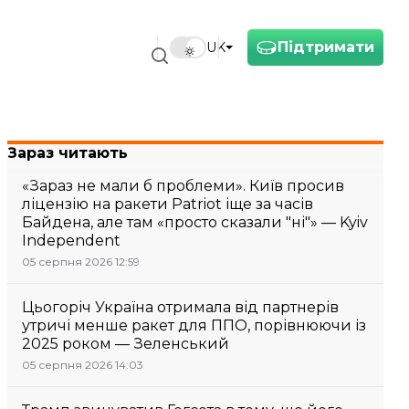
Підтримати
UK
Зараз читають
«Зараз не мали б проблеми». Київ просив
ліцензію на ракети Patriot іще за часів
Байдена, але там «просто сказали "ні"» — Kyiv
Independent
05 серпня 2026 12:59
Цьогоріч Україна отримала від партнерів
утричі менше ракет для ППО, порівнюючи із
2025 роком — Зеленський
05 серпня 2026 14:03