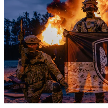
За час повномасштабного вторгнення бійці центр
тисячі російських танків і приблизно 650 систем П
російської піхоти.
Про це hromadske повідомили у пресслужбі Служб
23 червня «Альфа» відзначає 32-гу річницю з дня 
очолює рейтинг зі знищення живої сили ворога й 
«У росіян регулярно палає “бавовна”, а на лінії б
кількість живих окупантів і щоденно горить їхня ура
втрат ворожої піхоти»
, — зазначив т. в. о. голови 