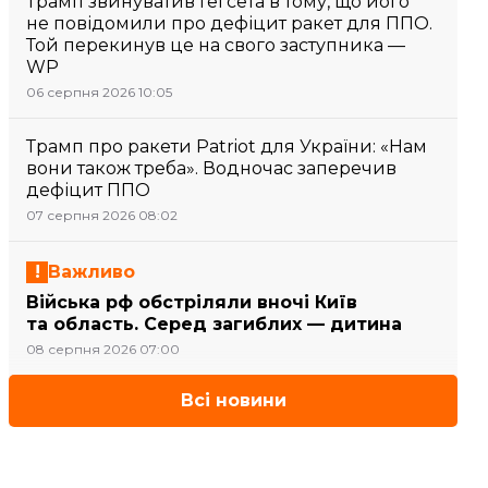
Трамп звинуватив Гегсета в тому, що його
не повідомили про дефіцит ракет для ППО.
Той перекинув це на свого заступника —
WP
06 серпня 2026 10:05
Трамп про ракети Patriot для України: «Нам
вони також треба». Водночас заперечив
дефіцит ППО
07 серпня 2026 08:02
Важливо
Війська рф обстріляли вночі Київ
та область. Серед загиблих — дитина
08 серпня 2026 07:00
Всі новини