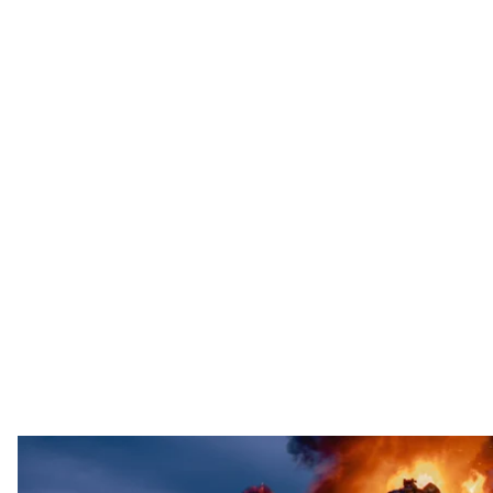
Бійці центру спецоп
Пресслужба СБУ / 