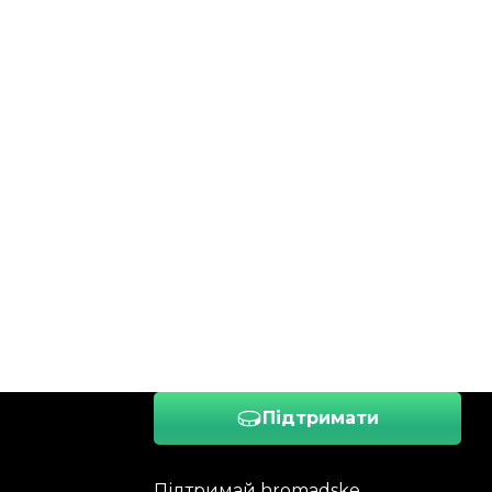
Підтримати
Підтримай hromadske.