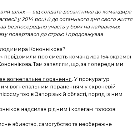
ий шлях — від солдата-десантника до командира
агресії у 2014 році й до останнього дня свого життя
рав безпосередню участь у боях на найважчих
зу повертався до строю і продовжував
олодимира Кононнікова?
ь»
повідомили про смерть командира
154 окремої
ноннікова. Там заявляли, що, за попередніми
ав вогнепальне поранення
. У прокуратурі
ізним вогнепальним пораненням у скроневій
 лісосмугою в Запорізькій області, поряд із ним
нонніков
надсилав рідним і колегам голосові
исне вбивство, самогубство та необережне