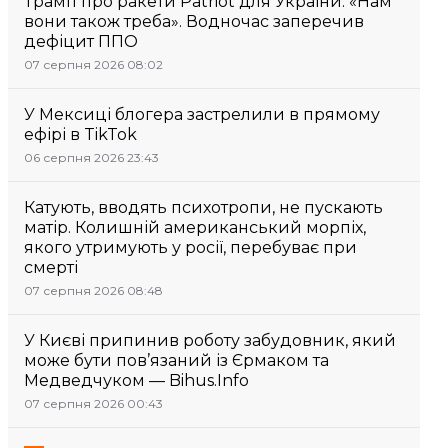
Трамп про ракети Patriot для України: «Нам
вони також треба». Водночас заперечив
дефіцит ППО
07 серпня 2026 08:02
У Мексиці блогера застрелили в прямому
ефірі в TikTok
06 серпня 2026 23:43
Катують, вводять психотропи, не пускають
матір. Колишній американський морпіх,
якого утримують у росії, перебуває при
смерті
07 серпня 2026 08:48
У Києві припинив роботу забудовник, який
може бути пов’язаний із Єрмаком та
Медведчуком — Bihus.Info
07 серпня 2026 00:43