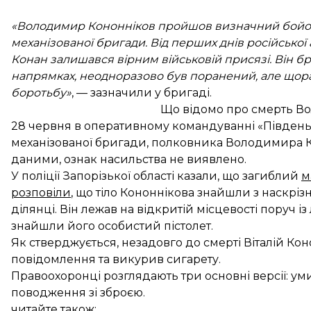
«Володимир Кононніков пройшов визначний бойов
механізованої бригади. Від перших днів російської 
Конан залишався вірним військовій присязі. Він б
напрямках, неодноразово був поранений, але щора
боротьбу»
, — зазначили у бригаді.
Що відомо про смерть В
28 червня в оперативному командуванні «Півден
механізованої бригади, полковника Володимира Ко
даними, ознак насильства не виявлено.
У поліції Запорізької області казали, що загиблий
м
розповіли
, що тіло Кононнікова знайшли з наскр
ділянці. Він лежав на відкритій місцевості поруч із
знайшли його особистий пістолет.
Як стверджується, незадовго до смерті Віталій Ко
повідомлення
та викурив сигарету.
Правоохоронці розглядають три основні версії: ум
поводження зі зброєю.
читайте також: