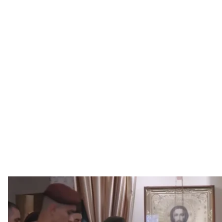
У Миколаєві попрощалися з ком
154 ОМБр /
У Миколаєві відбулася урочиста церемонія прощан
бригади полковником Володимиром Кононніков