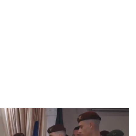
андиром 154 ОМБр Кононніковим
 Скриншот
ня з командиром 154 окремої механізованої
им.