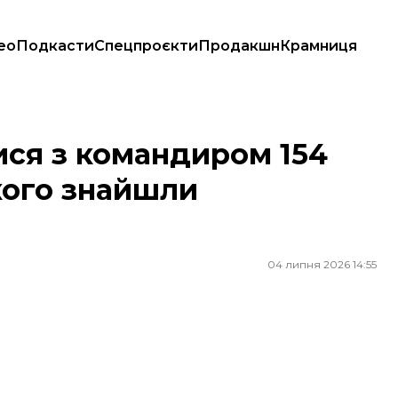
ео
Подкасти
Спецпроєкти
Продакшн
Крамниця
якого знайшли застреленим
ся з командиром 154
кого знайшли
04 липня 2026 14:55