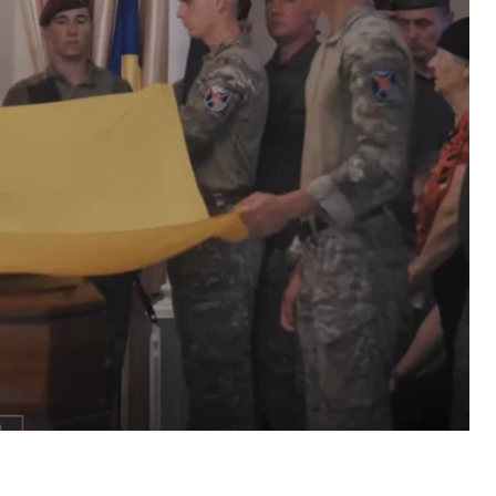
 ті, хто знав командира упродовж багатьох років
ставники командувань бригад Сухопутних і
лів психологічної підтримки персоналу 16 та 17
о управління психологічної підтримки персоналу
в.