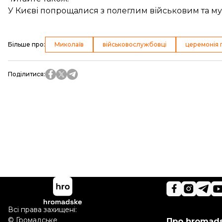
У Києві попрощалися з полеглим військовим та 
Більше про
:
Миколаїв
військовослужбовці
церемонія
Поділитися
:
Всі права захищені:
©
Громадське
Про hromad