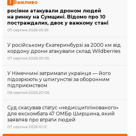
Важливо
росіяни атакували дроном людей
на ринку на Сумщині. Відомо про 10
постраждалих, двоє у важкому стані
07 серпня 2026 09:29
У російському Єкатеринбурзі за 2000 км від
кордону дрони атакували склад Wildberries
07 серпня 2026 09:05
У Німеччині затримали українця — його
підозрюють у шпигунстві за оборонним
підприємством
06 серпня 2026 20:06
Суд скасував статус «недисциплінованого»
для екскомбата 47 ОМБр Ширшина, який
заявляв про втрати людей
07 серпня 2026 10:12