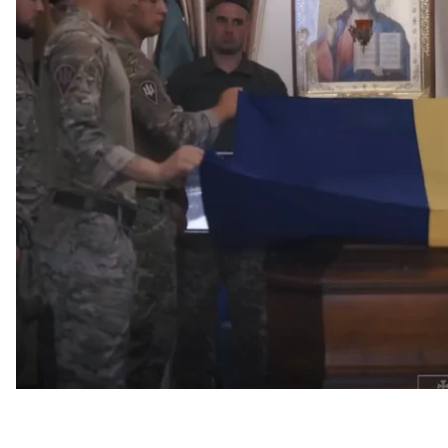
Про це
повідомили
в 154 ОМБр.
На прощання до рідного міста Кононнікова прибули
військової служби.
Останню шану полковнику віддали численні пред
Десантно-штурмових військ, представники підрозді
армійських корпусів, а також начальник Головног
Збройних сил України полковник Андрій Мартино