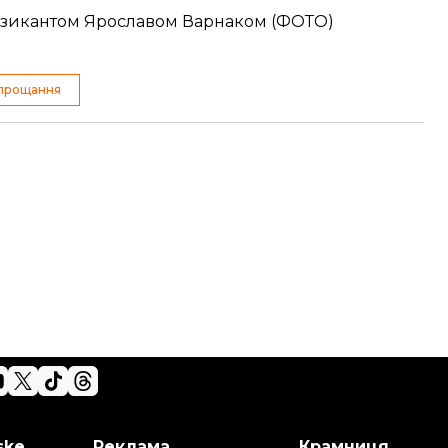
музикантом Ярославом Варнаком (ФОТО)
 прощання
ske
Реклама
Крамниця