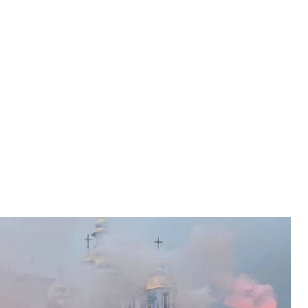
лавом Івановим (Варнаком)
а / hromadske
 (Варнаком) — відомим військовим, музикантом
аїну.