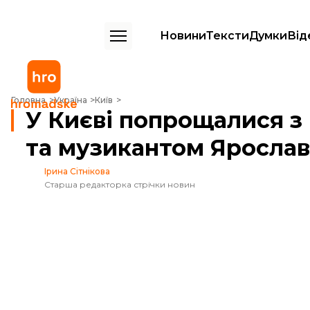
Новини
Тексти
Думки
Від
У Києві попрощалися з полеглим військовим та музикантом Яросл
Головна
Україна
Київ
У Києві попрощалися з
та музикантом Яросла
Ірина Сітнікова
Старша редакторка стрічки новин