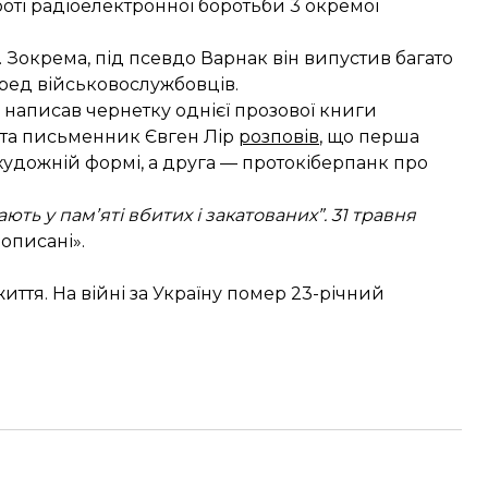
роті радіоелектронної боротьби 3 окремої
. Зокрема, під псевдо Варнак він випустив багато
еред військовослужбовців.
в написав чернетку однієї прозової книги
 та письменник Євген Лір
розповів
, що перша
удожній формі, а друга — протокіберпанк про
ють у памʼяті вбитих і закатованих”. 31 травня
описані».
иття. На війні за Україну помер 23-річний