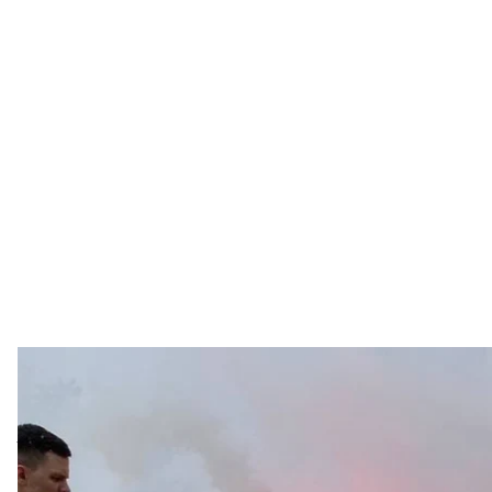
Церемонія прощання з Ярос
Ірина Сітніков
У Києві провели прощання з Ярославом Івановим
та автором текстів, — який загинув, захищаючи Укр
Про це повідомила кореспондентка hromadske.