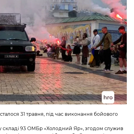
хисником прийшло багато людей, зокрема молодь
хода із сотень людей, а також колона машин і
е сталося 31 травня, під час виконання бойового
в у складі 93 ОМБр «Холодний Яр», згодом служив