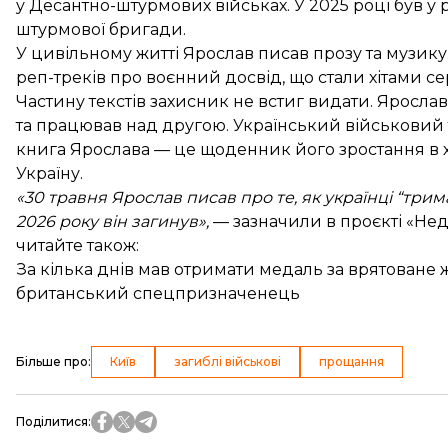
у Десантно-штурмових військах. У 2025 році був у 
штурмової бригади.
У цивільному житті Ярослав писав прозу та музику
реп-треків про воєнний досвід, що стали хітами с
Частину текстів захисник не встиг видати. Яросла
та працював над другою. Український військовий
книга Ярослава — це щоденник його зростання в х
Україну.
«30 травня Ярослав писав про те, як українці “трима
2026 року він загинув»,
— зазначили в проєкті «Нед
читайте також:
За кілька днів мав отримати медаль за врятоване ж
британський спецпризначенець
Більше про
:
Київ
загиблі військові
прощання
Поділитися
: