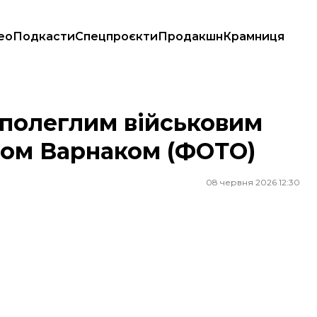
ео
Подкасти
Спецпроєкти
Продакшн
Крамниця
авом Варнаком (ФОТО)
 полеглим військовим
вом Варнаком (ФОТО)
08 червня 2026 12:30