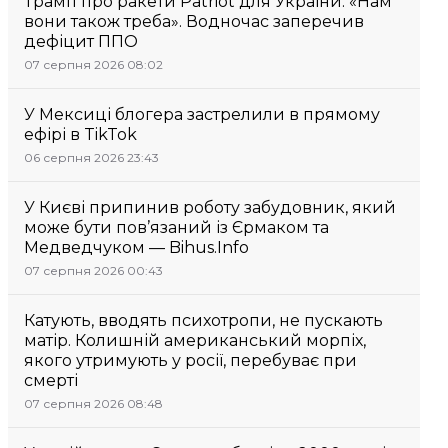
Трамп про ракети Patriot для України: «Нам
вони також треба». Водночас заперечив
дефіцит ППО
07 серпня 2026 08:02
У Мексиці блогера застрелили в прямому
ефірі в TikTok
06 серпня 2026 23:43
У Києві припинив роботу забудовник, який
може бути пов’язаний із Єрмаком та
Медведчуком — Bihus.Info
07 серпня 2026 00:43
Катують, вводять психотропи, не пускають
матір. Колишній американський морпіх,
якого утримують у росії, перебуває при
смерті
07 серпня 2026 08:48