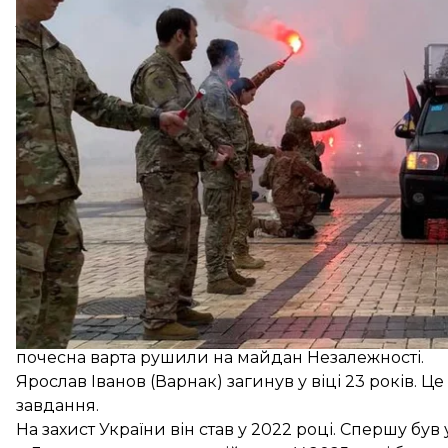
Попри дощову погоду в Києві, попрощатися із за
та військові.
Після відспівування в Михайлівському соборі піша 
почесна варта рушили на майдан Незалежності.
Ярослав Іванов (Варнак)
загинув у віці 23 років
. Ц
завдання.
На захист України він став у 2022 році. Спершу бу