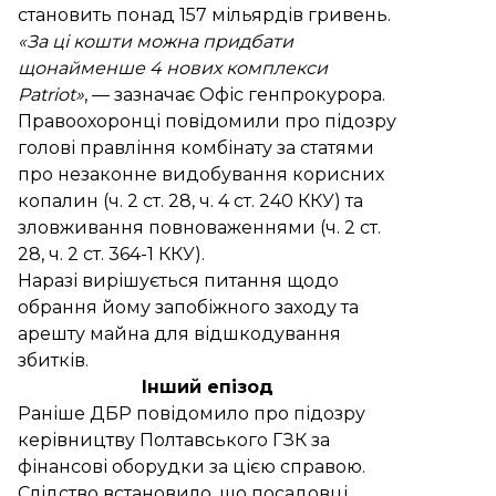
становить понад 157 мільярдів гривень.
«За ці кошти можна придбати
щонайменше 4 нових комплекси
Patriot»
, — зазначає Офіс генпрокурора.
Правоохоронці повідомили про підозру
голові правління комбінату за статями
про незаконне видобування корисних
копалин (ч. 2 ст. 28, ч. 4 ст. 240 ККУ) та
зловживання повноваженнями (ч. 2 ст.
28, ч. 2 ст. 364-1 ККУ).
Наразі вирішується питання щодо
обрання йому запобіжного заходу та
арешту майна для відшкодування
збитків.
Інший епізод
Раніше ДБР
повідомило про підозру
керівництву Полтавського ГЗК за
фінансові оборудки за цією справою.
Слідство встановило, що посадовці