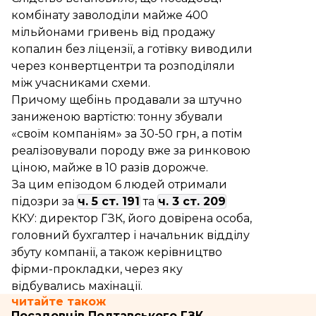
комбінату заволоділи майже 400
мільйонами гривень від продажу
копалин без ліцензії, а готівку виводили
через конвертцентри та розподіляли
між учасниками схеми.
Причому щебінь
продавали
за штучно
заниженою вартістю: тонну збували
«своїм компаніям» за 30-50 грн, а потім
реалізовували породу вже за ринковою
ціною, майже в 10 разів дорожче.
За цим епізодом 6 людей отримали
підозри за
ч. 5 ст. 191
та
ч. 3 ст. 209
ККУ: директор ГЗК, його довірена особа,
головний бухгалтер і начальник відділу
збуту компанії, а також керівництво
фірми-прокладки, через яку
відбувались махінації.
читайте також
Посадовців Полтавського ГЗК