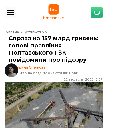
Справа на 157 млрд гривень: голові правління Полтавського ГЗК по
Головна
Суспільство
Справа на 157 млрд гривень:
голові правління
Полтавського ГЗК
повідомили про підозру
Ірина Сітнікова
Старша редакторка стрічки новин
22 вересня 2023 17:37