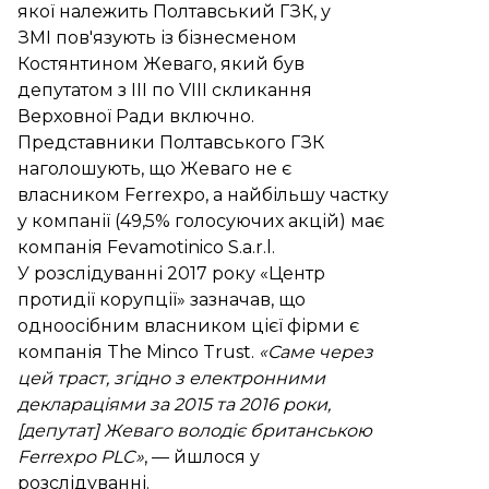
якої належить Полтавський ГЗК, у
ЗМІ
пов'язують
із бізнесменом
Костянтином Жеваго, який був
депутатом з ІІІ по VIII скликання
Верховної Ради включно.
Представники Полтавського ГЗК
наголошують, що Жеваго не є
власником Ferrexpo, а найбільшу частку
у компанії (49,5% голосуючих акцій) має
компанія Fevamotinico S.a.r.l.
У розслідуванні 2017 року «Центр
протидії корупції»
зазначав
, що
одноосібним власником цієї фірми є
компанія The Minco Trust.
«Саме через
цей траст, згідно з електронними
деклараціями за 2015 та 2016 роки,
[депутат] Жеваго володіє британською
Ferrexpo PLC»
, — йшлося у
розслідуванні.