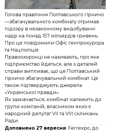
Голова правління Полтавського гірничо
—збагачувального комбінату отримав
підозру в незаконному видобуванні
надр на понад 157 мільярдів гривень.
Про це повідомили
Офіс генпрокурора
та
Нацполіція
.
Правоохоронці не називають, про яке
підприємство йдеться, але з деталей
справи випливає, що це Полтавський
гірничо-збагачувальний комбінат. Це
також
підтверджують
джерела
«Української правди».
Як зазначається, комбінат належить до
групи компаній, власником яких є
народний депутат VII та VIII скликань
Ради.
Доповнено 27 вересня
. Ferrexpo, до