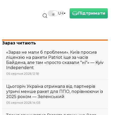
Підтримати
UK
Зараз читають
«Зараз не мали б проблеми». Київ просив
ліцензію на ракети Patriot іще за часів
Байдена, але там «просто сказали "ні"» — Kyiv
Independent
05 серпня 2026 12:59
Цьогоріч Україна отримала від партнерів
утричі менше ракет для ППО, порівнюючи із
2025 роком — Зеленський
05 серпня 2026 14:03