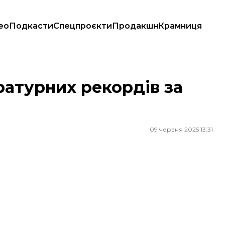
ео
Подкасти
Спецпроєкти
Продакшн
Крамниця
ратурних рекордів за
09 червня 2025 13:31