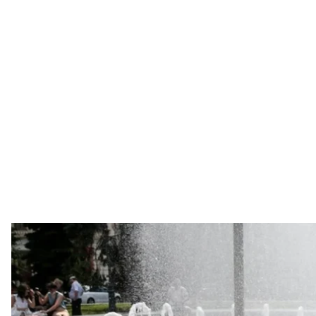
Ілюстративне фото. Люди відпо
УНІАН / Ратинс
У Києві з 6 по 8 червня було зафіксовано п’ять те
Про це
повідомила
Центральна геофізична обсерва
Середньодобова температура повітря 6 червня в