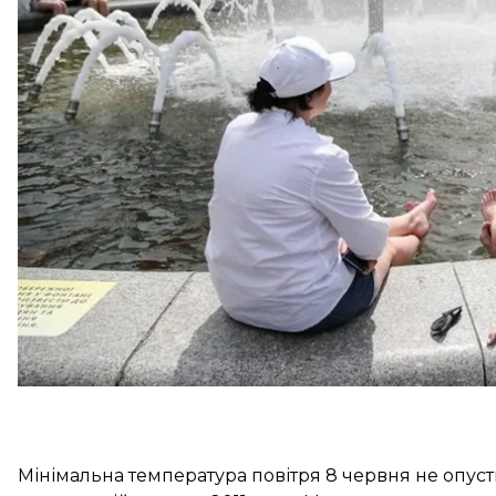
спостережень для цієї дати й становила 24,9°C,
1956 року на 0,2°C, а кліматичну норму — на 6,5°C.
Мінімальна температура повітря 7 червня не опустил
році. Середньодобова температура повітря вияв
для цієї дати й становила 26,2°C, що перевищило
1,5°C, а кліматичну норму — на 7,2°C.
Мінімальна температура повітря 8 червня не опуст