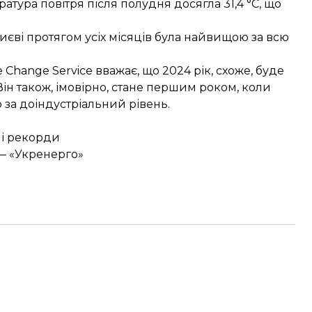
тура повітря після полудня досягла 31,4 °C, що
иєві протягом усіх місяців була
найвищою за всю
Change Service вважає, що 2024 рік, схоже, буде
Він також, імовірно, стане першим роком, коли
ю за доіндустріальний рівень.
ні рекорди
 — «Укренерго»