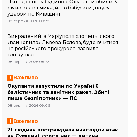
П’ять дронів у будинок. Окупанти вбили 3-
річного хлопчика, його бабусю й дідуся
ударом по Київщині
08 серпня 2026 09:28
Викрадений із Маріуполя хлопець, якого
«всиновила» Львова-Бєлова, буде вчитися
на російського прокурора, заявила
«опікунка»
08 серпня 2026 08:23
Важливо
Окупанти запустили по Україні 6
балістичних та зенітних ракет. Збиті
лише безпілотники — ПС
08 серпня 2026 09:06
Важливо
21 людина постраждала внаслідок атак
на Сумщині, серед них — дитина