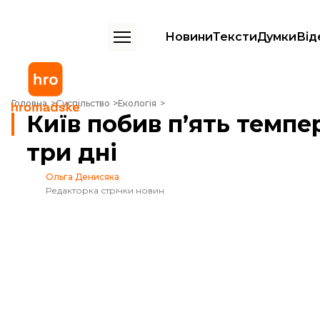
Новини
Тексти
Думки
Від
Київ побив п’ять температурних рекордів за три дні
Головна
Суспільство
Екологія
Київ побив п’ять темпе
три дні
Ольга Денисяка
Редакторка стрічки новин