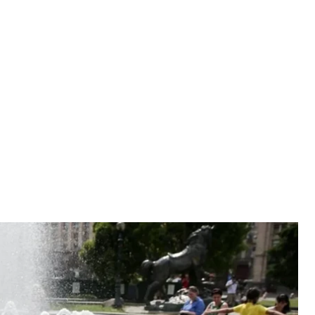
чивають біля фонтана в Києві
ький В’ячеслав
мпературних рекордів.
торія імені Бориса Срезневського.
иявилася найвищою за час проведення