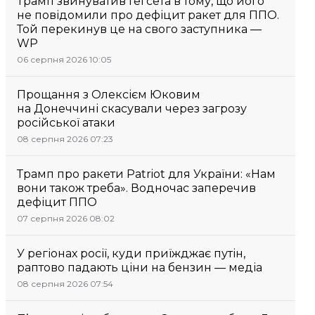
Трамп звинуватив Гегсета в тому, що його
не повідомили про дефіцит ракет для ППО.
Той перекинув це на свого заступника —
WP
06 серпня 2026 10:05
Прощання з Олексієм Юковим
на Донеччині скасували через загрозу
російської атаки
08 серпня 2026 07:23
Трамп про ракети Patriot для України: «Нам
вони також треба». Водночас заперечив
дефіцит ППО
07 серпня 2026 08:02
У регіонах росії, куди приїжджає путін,
раптово падають ціни на бензин — медіа
08 серпня 2026 07:54