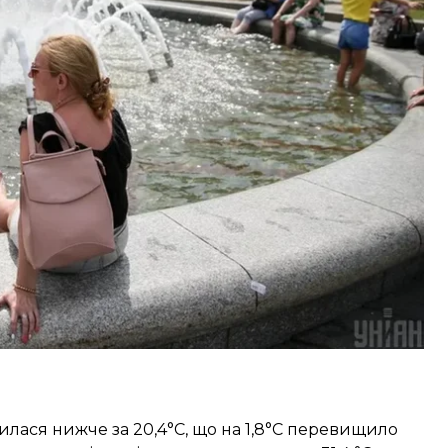
 що перевищило попередній рекордний показник
ася нижче за 19,9°C, що на 0,7°C вище, ніж у 2014
илася найвищою за час проведення спостережень
 попередній рекордний показник 2011 року на
илася нижче за 20,4°C, що на 1,8°C перевищило