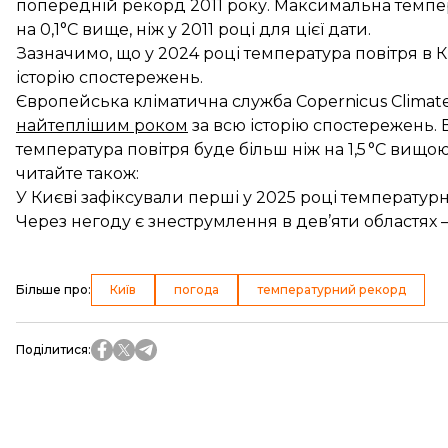
попередній рекорд 2011 року. Максимальна темпера
на 0,1°C вище, ніж у 2011 році для цієї дати.
Зазначимо, що у 2024 році температура повітря в К
історію спостережень.
Європейська кліматична служба Copernicus Climate 
найтеплішим роком
за всю історію спостережень. 
температура повітря буде більш ніж на 1,5 °C вищо
читайте також:
У Києві зафіксували перші у 2025 році температур
Через негоду є знеструмлення в дев’яти областях
Більше про
:
Київ
погода
температурний рекорд
Поділитися
: