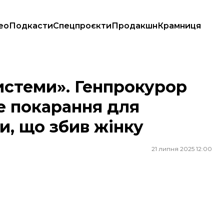
ео
Подкасти
Спецпроєкти
Продакшн
Крамниця
 покарання для працівника прокуратури, що збив жінку
истеми». Генпрокурор
е покарання для
и, що збив жінку
21 липня 2025 12:00