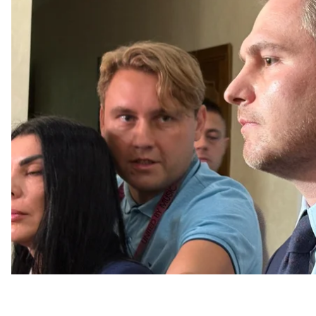
збив жінку, унаслідок чого та померла.
Про це повідомив кореспондент hromadske.
Нагадаємо, генпрокурор Кравченко обіцяв, що осо
як старший групи прокурорів, починаючи з обранн
обвинувачення в суді.
Після оголошення рішення суду він заявив, що з
Молочному призначили тримання під вартою
на д