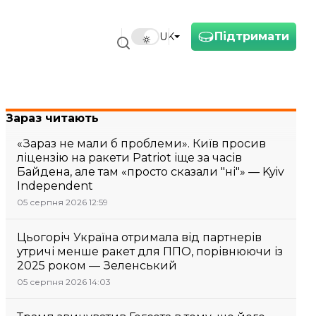
Підтримати
UK
Зараз читають
«Зараз не мали б проблеми». Київ просив
ліцензію на ракети Patriot іще за часів
Байдена, але там «просто сказали "ні"» — Kyiv
Independent
05 серпня 2026 12:59
Цьогоріч Україна отримала від партнерів
утричі менше ракет для ППО, порівнюючи із
2025 роком — Зеленський
05 серпня 2026 14:03