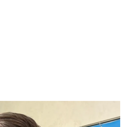
и Руслан Кравченко
 / hromadske
авченко долучився до судового засідання,
тури Андрію Молочному. Останній напідпитку