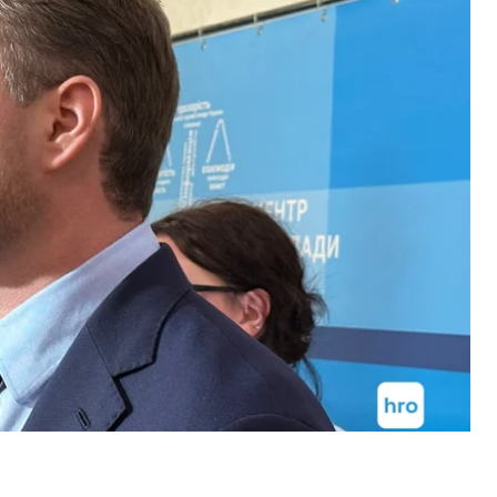
бисто контролюватиме хід цієї справи
я запобіжного заходу, і підтримуватиме
асіданням задоволений: підозрюваному Андрію
ва місяці.