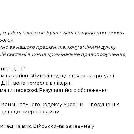
,
«щоб ні в кого не було сумнівів щодо прозорості
ього»
.
но за нашого працівника. Хочу змінити думку
нашій системі вчинив кримінальне правопорушення,
 про ДТП?
ий
на автівці збив жінку
, що стояла на тротуарі
 ДТП вона померла в лікарні.
римали перехожі. Результат його обстеження
6-1 Кримінального кодексу України — порушення
звело до смерті людини.
педі та втік. Військкомат запевнив у