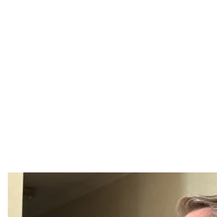
Генпрокурор Україн
Денис Булавін
Новопризначений генпрокурор України Руслан Кр
де обирали запобіжний захід працівнику прокура