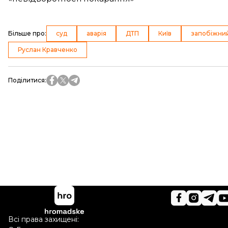
Більше про
:
суд
аварія
ДТП
Київ
запобіжний
Руслан Кравченко
Поділитися
:
Всі права захищені: