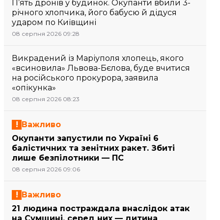
П’ять дронів у будинок. Окупанти вбили 3-
річного хлопчика, його бабусю й дідуся
ударом по Київщині
08 серпня 2026 09:28
Викрадений із Маріуполя хлопець, якого
«всиновила» Львова-Бєлова, буде вчитися
на російського прокурора, заявила
«опікунка»
08 серпня 2026 08:23
Важливо
Окупанти запустили по Україні 6
балістичних та зенітних ракет. Збиті
лише безпілотники — ПС
08 серпня 2026 09:06
Важливо
21 людина постраждала внаслідок атак
на Сумщині, серед них — дитина