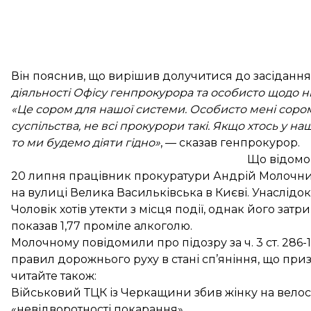
Він пояснив, що вирішив долучитися до засідання
діяльності Офісу генпрокурора та особисто щодо н
«Це сором для нашої системи. Особисто мені сором
суспільства, не всі прокурори такі. Якщо хтось у 
то ми будемо діяти гідно»
, — сказав генпрокурор.
Що відомо
20 липня працівник прокуратури Андрій Молочн
на вулиці Велика Васильківська в Києві. Унаслідок
Чоловік хотів утекти з місця події, однак його зат
показав 1,77 проміле алкоголю.
Молочному повідомили про підозру за ч. 3 ст. 28
правил дорожнього руху в стані сп’яніння, що при
читайте також:
Військовий ТЦК із Черкащини збив жінку на велоси
«невідворотності покарання»