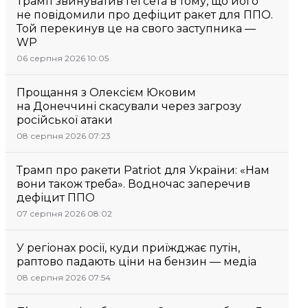
Трамп звинуватив Гегсета в тому, що його
не повідомили про дефіцит ракет для ППО.
Той перекинув це на свого заступника —
WP
06 серпня 2026 10:05
Прощання з Олексієм Юковим
на Донеччині скасували через загрозу
російської атаки
08 серпня 2026 07:23
Трамп про ракети Patriot для України: «Нам
вони також треба». Водночас заперечив
дефіцит ППО
07 серпня 2026 08:02
У регіонах росії, куди приїжджає путін,
раптово падають ціни на бензин — медіа
08 серпня 2026 07:54