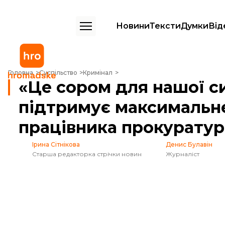
Новини
Тексти
Думки
Від
«Це сором для нашої системи». Генпрокурор підтримує максимальне
Головна
Суспільство
Кримінал
«Це сором для нашої с
підтримує максимальн
працівника прокуратур
Ірина Сітнікова
Денис Булавін
Старша редакторка стрічки новин
Журналіст