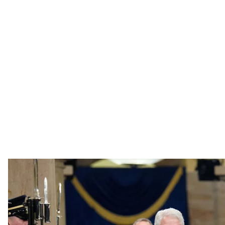
Білл і Гілларі Клінтон на інавгурації Дональда Тра
Melina Mara /The Washingt
Конгрес США викликав Білла і Гілларі Клінтон дат
звинуваченого у сексуальних злочинах Джефрі Еп
Про це
йдеться
на сайті Комітету з нагляду та уря