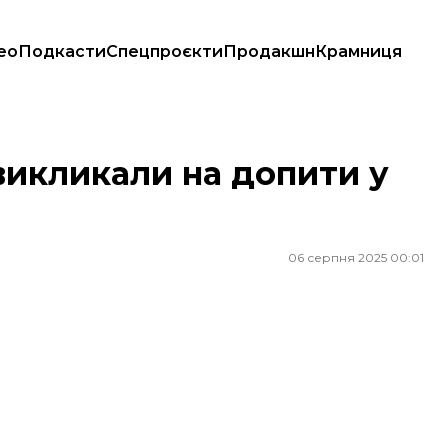
ео
Подкасти
Спецпроєкти
Продакшн
Крамниця
 викликали на допити у
06 серпня 2025 00:01