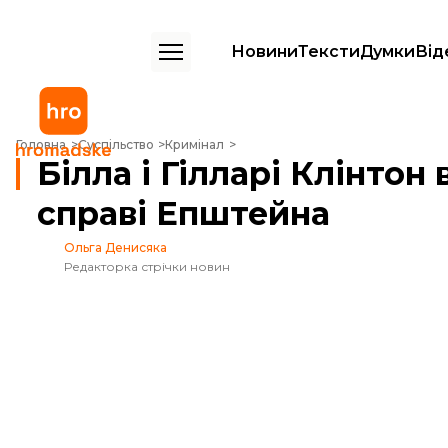
Новини
Тексти
Думки
Від
Білла і Гілларі Клінтон викликали на допити у справі Епштейна
Головна
Суспільство
Кримінал
Білла і Гілларі Клінтон
справі Епштейна
Ольга Денисяка
Редакторка стрічки новин