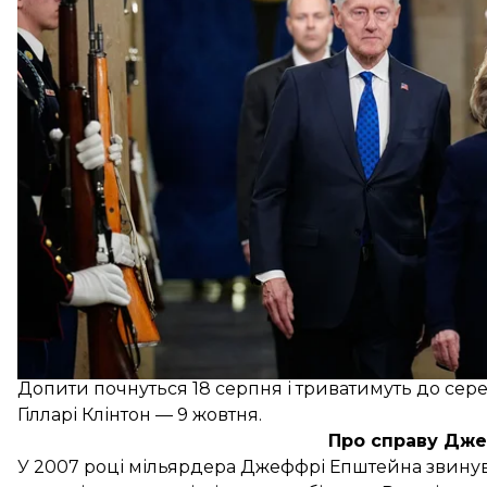
Колишньому президентові США Біллу Клінтону та 
Клінтон — надіслали повістки для надання показа
Такі самі повістки отримали колишні директори 
Допити почнуться 18 серпня і триватимуть до сере
Гілларі Клінтон — 9 жовтня.
Про справу Дж
У 2007 році мільярдера Джеффрі Епштейна звинува