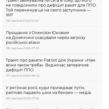
Трамп звинуватив Гегсета в тому, що його
не повідомили про дефіцит ракет для ППО.
Той перекинув це на свого заступника —
WP
06 серпня 2026 10:05
Прощання з Олексієм Юковим
на Донеччині скасували через загрозу
російської атаки
08 серпня 2026 07:23
Трамп про ракети Patriot для України: «Нам
вони також треба». Водночас заперечив
дефіцит ППО
07 серпня 2026 08:02
У регіонах росії, куди приїжджає путін,
раптово падають ціни на бензин — медіа
08 серпня 2026 07:54