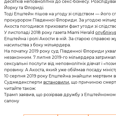
десятків неповнолітніх до секс-бізнесу. Розслідув
Йорку та Флориді.
Тоді Епштейн пішов на угоду зі слідством — його 
прокурором Південної Флориди. За угодою мільярде
Акоста погодився приховати факт угоди зі слідство
У листопаді 2018 року газета Miami Herald
опубліку
Епштейна і ролі Акости в ній. За старою справою 
насильства з боку мільярдера.
На початку 2019 року суд Південної Флориди ухва
незаконним. 7 липня 2019-го мільярдера затримал
сексуальні послуги від неповнолітніх дівчат і «п
провину. А Акоста, який уже обіймав посаду мініст
10 серпня 2019 року Епштейна знайшли мертвим в 
Судмедексперти
встановили
, що причиною смерті
читайте також:
Трамп заявив, що розірвав дружбу з Епштейномом,
салону