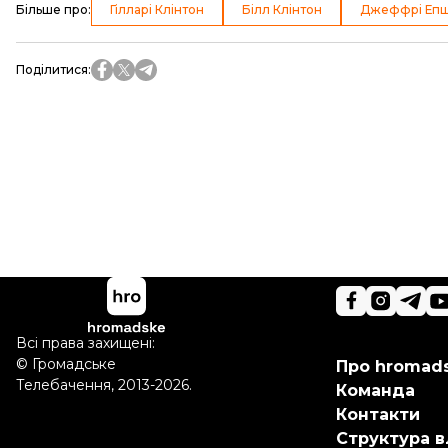
Більше про
:
Гілларі Клінтон
Білл Клінтон
Джеффрі Еп
Поділитися
:
Всі права захищені:
©
Громадське
Про hromad
Телебачення
,
2013-2026.
Команда
Контакти
Структура в