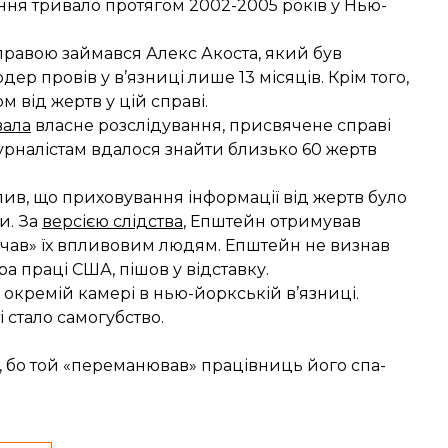
ання тривало протягом 2002-2005 років у Нью-
справою займався Алекс Акоста, який був
р провів у в’язниці лише 13 місяців. Крім того,
м від жертв у цій справі.
вала
власне розслідування, присвячене справі
журналістам вдалося знайти близько 60 жертв
лив, що приховування інформації від жертв було
и. За
версією слідства
, Епштейн отримував
озичав» їх впливовим людям. Епштейн не визнав
ра праці США, пішов у відставку.
окремій камері в нью-йоркській в’язниці.
 стало самогубство.
 бо той «переманював» працівниць його спа-