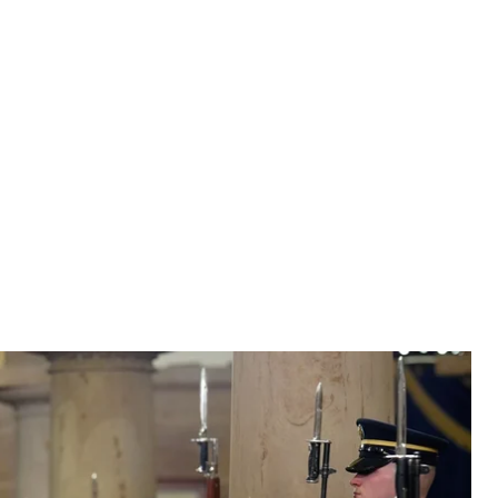
мпа у Капітолі США, Вашингтон, 20 січня 2025 року
on Post via Getty Images
и свідчення в межах розслідування справи
штейна.
дової реформи.