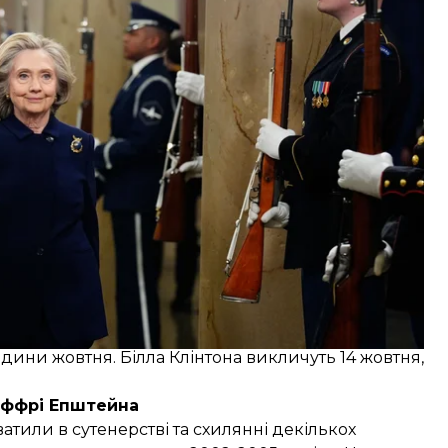
його дружині — колишній держсекретарці Гілларі
нь у справі Джеффрі Епштейна.
ФБР та колишні генпрокурори.
дини жовтня. Білла Клінтона викличуть 14 жовтня,
еффрі Епштейна
тили в сутенерстві та схилянні декількох