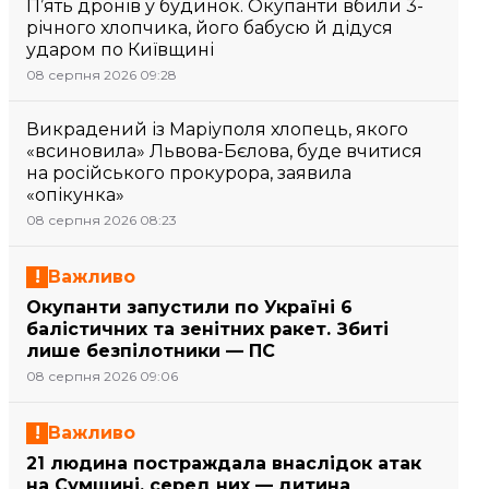
П’ять дронів у будинок. Окупанти вбили 3-
річного хлопчика, його бабусю й дідуся
ударом по Київщині
08 серпня 2026 09:28
Викрадений із Маріуполя хлопець, якого
«всиновила» Львова-Бєлова, буде вчитися
на російського прокурора, заявила
«опікунка»
08 серпня 2026 08:23
Важливо
Окупанти запустили по Україні 6
балістичних та зенітних ракет. Збиті
лише безпілотники — ПС
08 серпня 2026 09:06
Важливо
21 людина постраждала внаслідок атак
на Сумщині, серед них — дитина