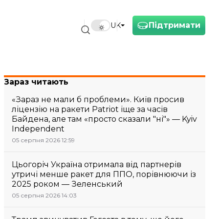
Підтримати
UK
Зараз читають
«Зараз не мали б проблеми». Київ просив
ліцензію на ракети Patriot іще за часів
Байдена, але там «просто сказали "ні"» — Kyiv
Independent
05 серпня 2026 12:59
Цьогоріч Україна отримала від партнерів
утричі менше ракет для ППО, порівнюючи із
2025 роком — Зеленський
05 серпня 2026 14:03