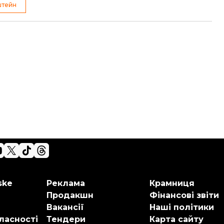
штейн
ske
Реклама
Крамниця
Продакшн
Фінансові звіти
Вакансії
Наші політики
ласності
Тендери
Карта сайту