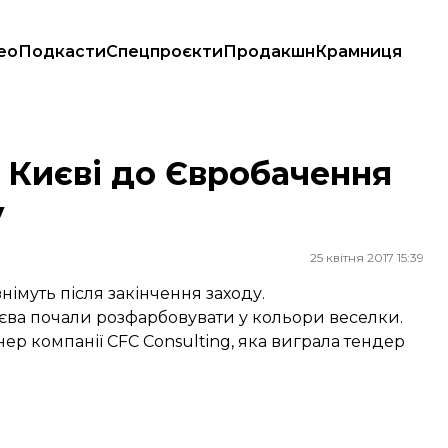
ео
Подкасти
Спецпроєкти
Продакшн
Крамниця
лку
 Києві до Євробачення
у
25 квітня 2017 15:39
імуть після закінчення заходу.
єва почали розфарбовувати у кольори веселки.
ер компанії CFC Consulting, яка виграла тендер