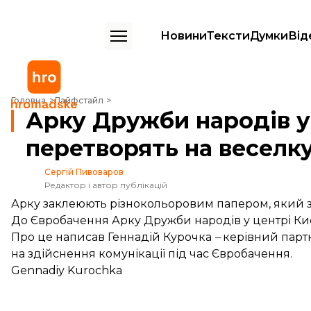
Новини
Тексти
Думки
Від
Арку Дружби народів у Києві до Євробачення перетворять на весе
Головна
Лайфстайл
Арку Дружби народів у
перетворять на веселк
Сергій Пивоваров
Редактор і автор публікацій
Арку заклеюють різнокольоровим папером, який зн
До Євробачення Арку Дружби народів у центрі Ки
Про це
написав
Геннадій Курочка
–
керівний партн
на здійснення комунікації під час Євробачення.
Gennadiy Kurochka