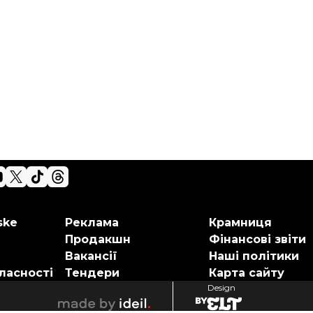
ske
Реклама
Крамниця
Продакшн
Фінансові звіти
Вакансії
Наші політики
ласності
Тендери
Карта сайту
Design
elt
ideil