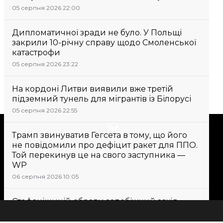
05 серпня 2026 22:00
Дипломатичної зради не було. У Польщі
закрили 10-річну справу щодо Смоленської
катастрофи
05 серпня 2026 23:22
На кордоні Литви виявили вже третій
підземний тунель для мігрантів із Білорусі
05 серпня 2026 22:55
Підтримати
Трамп звинуватив Гегсета в тому, що його
не повідомили про дефіцит ракет для ППО.
Той перекинув це на свого заступника —
Підтримай hromadske.
WP
Ми працюємо для тебе та
06 серпня 2026 10:05
завдяки тобі. Будь нашим
другом
Стефанішиній обрали запобіжний захід
у вигляді застави в 6 мільйонів гривень
06 серпня 2026 09:43