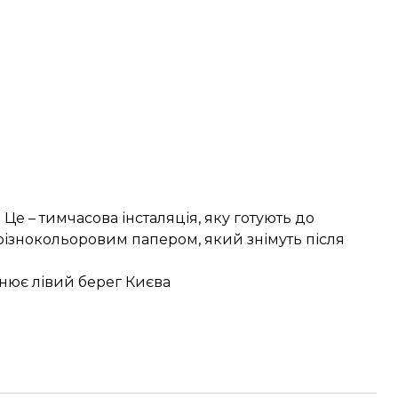
. Це – тимчасова інсталяція, яку готують до
різнокольоровим папером, який знімуть після
нює лівий берег
Києва