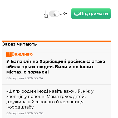
Підтримати
UK
Зараз читають
Важливо
У Балаклії на Харківщині російська атака
вбила трьох людей. Били й по інших
містах, є поранені
06 серпня 2026 08:04
«Шлях родин іноді навіть важчий, ніж у
хлопців у полоні». Мама трьох дітей,
дружина військового й керівниця
Коордштабу
06 серпня 2026 08:00