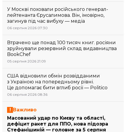
У Москві поховали російського генерал-
лейтенанта Єрусалимова. Він, імовірно,
загинув під час вибуху — медіа
06 серпня 2026 07:30
Втрачено ще понад 100 тисяч книг. росіяни
зруйнували резервний склад видавництва
BookChef
05 серпня 2026 21:09
США відновили обмін розвідданими
з Україною на попередньому рівні.
Це допомагає бити вглиб росії — Politico
06 серпня 2026 08:36
Важливо
Масований удар по Києву та області,
дефіцит ракет для ППО, нова підозра
Стефанішиній — головне за 5 серпня