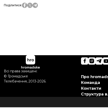
Поділитися
:
Всі права захищені:
©
Громадське
Про hromad
Телебачення
,
2013-2026.
Команда
Контакти
Структура в