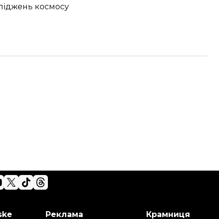
сліджень космосу
ske
Реклама
Крамниця