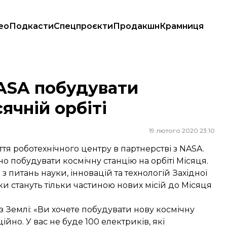
ео
Подкасти
Спецпроєкти
Продакшн
Крамниця
 орбіті
ASA побудувати
ячній орбіті
19 лютого 2020 23:10
тя роботехнічного центру в партнерстві з NASA.
но побудувати космічну станцію на орбіті Місяця.
з питань науки, інновацій та технологій Західної
ки стануть тільки частиною нових місій до Місяця
з Землі: «Ви хочете побудувати нову космічну
ійно. У вас не буде 100 електриків, які