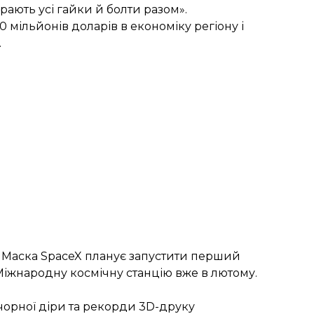
рають усі гайки й болти разом».
 мільйонів доларів в економіку регіону і
.
а Маска SpaceX
планує запустити
перший
іжнародну космічну станцію вже в лютому.
о чорної діри та рекорди 3D-друку