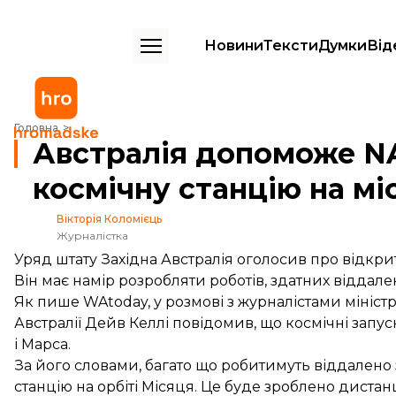
Новини
Тексти
Думки
Від
Австралія допоможе NASA побудувати космічну станцію на місячній
Головна
Австралія допоможе N
космічну станцію на міс
Вікторія Коломієць
Журналістка
Уряд штату Західна Австралія оголосив про відкрит
Він має намір розробляти роботів, здатних віддале
Як
пише
WAtoday, у розмові з журналістами міністр 
Австралії Дейв Келлі повідомив, що космічні запус
і Марса.
За його словами, багато що робитимуть віддалено 
станцію на орбіті Місяця. Це буде зроблено дистанц