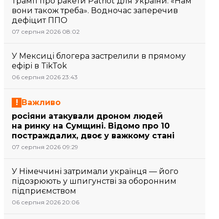
Трамп про ракети Patriot для України: «Нам
вони також треба». Водночас заперечив
дефіцит ППО
07 серпня 2026 08:02
У Мексиці блогера застрелили в прямому
ефірі в TikTok
06 серпня 2026 23:43
Важливо
росіяни атакували дроном людей
на ринку на Сумщині. Відомо про 10
постраждалих, двоє у важкому стані
07 серпня 2026 09:29
У Німеччині затримали українця — його
підозрюють у шпигунстві за оборонним
підприємством
06 серпня 2026 20:06