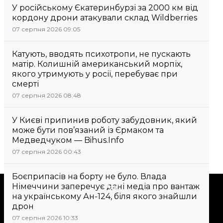
У російському Єкатеринбурзі за 2000 км від
кордону дрони атакували склад Wildberries
07 серпня 2026 09:05
Катують, вводять психотропи, не пускають
матір. Колишній американський морпіх,
якого утримують у росії, перебуває при
смерті
07 серпня 2026 08:48
У Києві припинив роботу забудовник, який
може бути пов’язаний із Єрмаком та
Медведчуком — Bihus.Info
07 серпня 2026 00:43
Боєприпасів на борту не було. Влада
Підтримати
Німеччини заперечує дані медіа про вантаж
на українському Ан-124, біля якого знайшли
дрон
Підтримай hromadske.
07 серпня 2026 10:33