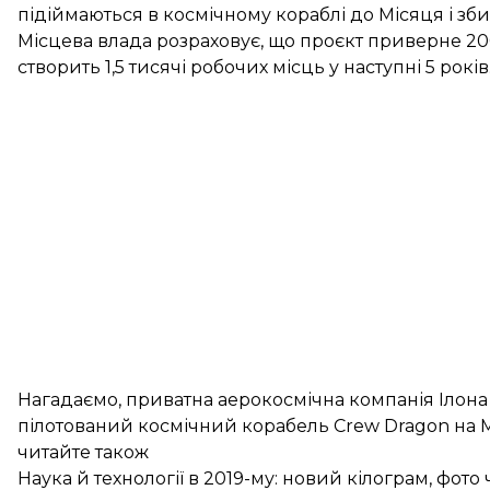
підіймаються в космічному кораблі до Місяця і зби
Місцева влада розраховує, що проєкт приверне 200
створить 1,5 тисячі робочих місць у наступні 5 років
Нагадаємо, приватна аерокосмічна компанія Ілон
пілотований космічний корабель Crew Dragon на М
читайте також
Наука й технології в 2019-му: новий кілограм, фот