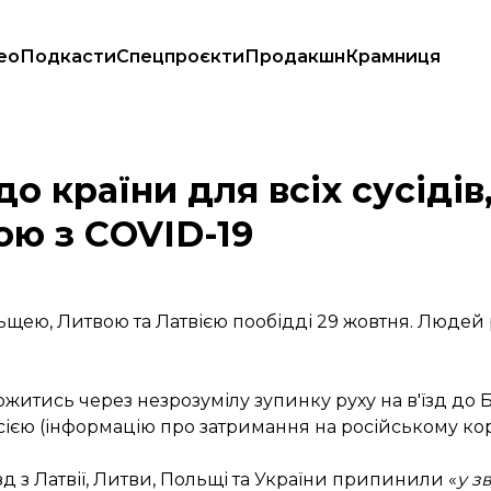
ео
Подкасти
Спецпроєкти
Продакшн
Крамниця
нюють це боротьбою з COVID-19
о країни для всіх сусідів,
ю з COVID-19
льщею, Литвою та Латвією пообідді 29 жовтня. Людей
ржитись через незрозумілу зупинку руху на в'їзд до 
осією (інформацію про затримання на російському ко
д з Латвії, Литви, Польщі та України припинили «
у зв