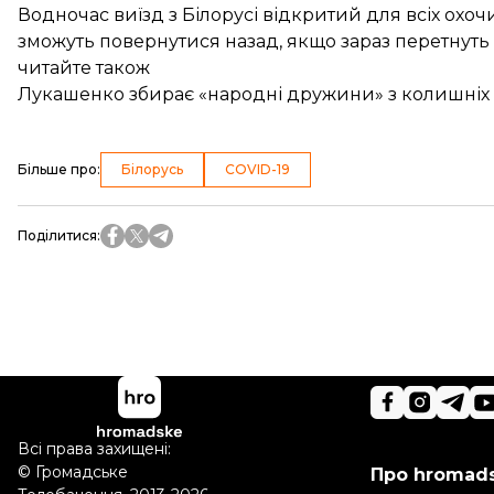
Водночас виїзд з Білорусі відкритий для всіх охо
зможуть повернутися назад, якщо зараз перетнуть 
читайте також
Лукашенко збирає «народні дружини» з колишніх ві
Більше про
:
Білорусь
COVID-19
Поділитися
:
Всі права захищені:
©
Громадське
Про hromad