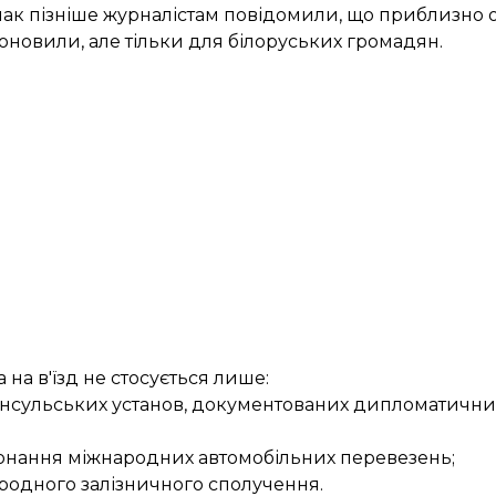
нак пізніше журналістам
повідомили
, що приблизно о
поновили, але тільки для білоруських громадян.
на в'їзд не стосується лише:
консульських установ, документованих дипломатичн
конання міжнародних автомобільних перевезень;
родного залізничного сполучення.