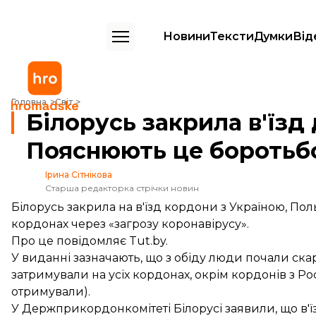
Новини
Тексти
Думки
Від
Білорусь закрила в'їзд до країни для всіх сусідів, крім Росії. Пояс
Головна
Світ
Білорусь закрила в'їзд д
Пояснюють це боротьбо
Ірина Сітнікова
Старша редакторка стрічки новин
Білорусь закрила на в'їзд кордони з Україною, По
кордонах через «загрозу коронавірусу».
Про це
повідомляє
Tut.by.
У виданні зазначають, що з обіду люди почали ска
затримували на усіх кордонах, окрім кордонів з Р
отримували).
У Держприкордонкомітеті Білорусі заявили, що в'їз