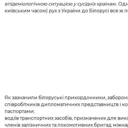
епідеміологічною ситуацією у сусідніх країнах
». Од
київським часом) рух з України до Білорусі все ж 
Як зазначили білоруські прикордонники, заборона 
співробітників дипломатичних представництв і 
паспортами;
водіїв транспортних засобів, призначених для ви
членів залізничних та локомотивних бригад міжна