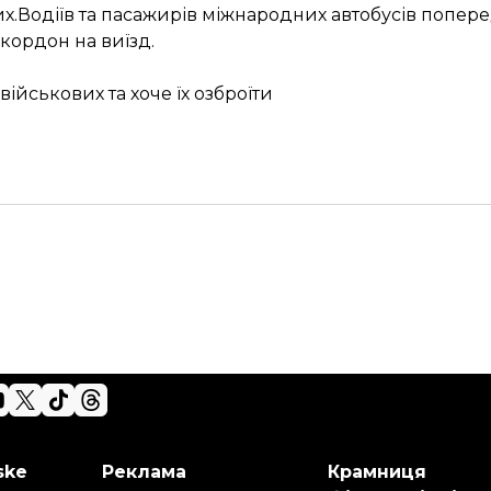
чих.Водіїв та пасажирів міжнародних автобусів попер
кордон на виїзд.
йськових та хоче їх озброїти
ske
Реклама
Крамниця