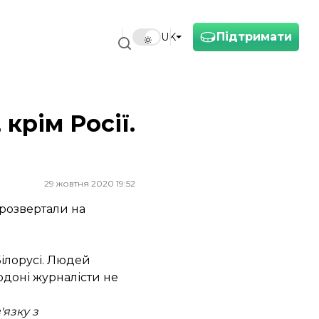
Підтримати
UK
 крім Росії.
29 жовтня 2020 19:52
 розвертали на
Білорусі. Людей
рдоні журналісти не
'язку з