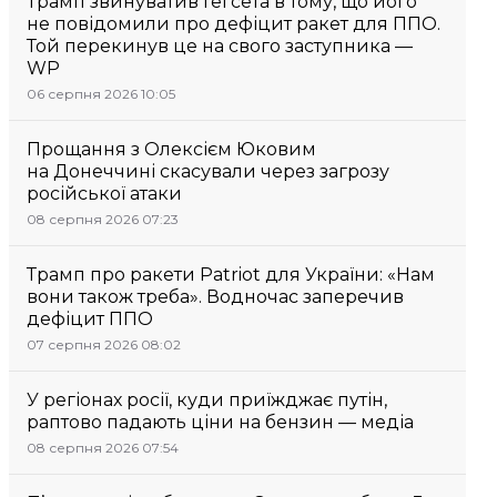
Трамп звинуватив Гегсета в тому, що його
не повідомили про дефіцит ракет для ППО.
Той перекинув це на свого заступника —
WP
06 серпня 2026 10:05
Прощання з Олексієм Юковим
на Донеччині скасували через загрозу
російської атаки
08 серпня 2026 07:23
Трамп про ракети Patriot для України: «Нам
вони також треба». Водночас заперечив
дефіцит ППО
07 серпня 2026 08:02
У регіонах росії, куди приїжджає путін,
раптово падають ціни на бензин — медіа
08 серпня 2026 07:54