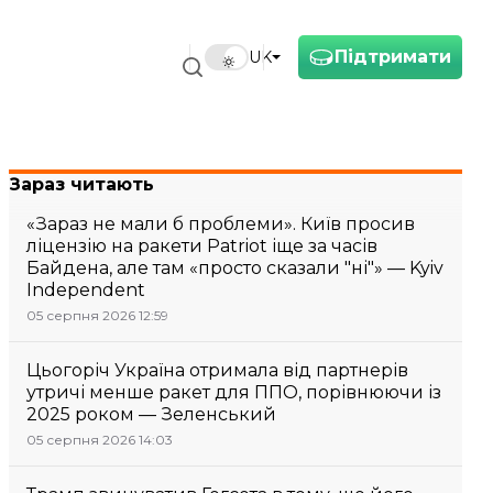
Підтримати
UK
Зараз читають
«Зараз не мали б проблеми». Київ просив
ліцензію на ракети Patriot іще за часів
Байдена, але там «просто сказали "ні"» — Kyiv
Independent
05 серпня 2026 12:59
Цьогоріч Україна отримала від партнерів
утричі менше ракет для ППО, порівнюючи із
2025 роком — Зеленський
05 серпня 2026 14:03