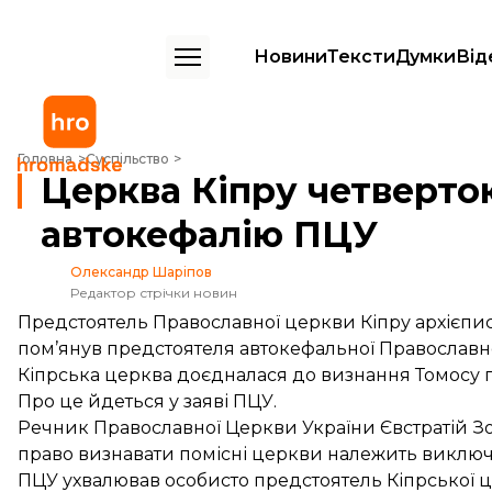
Новини
Тексти
Думки
Від
Церква Кіпру четвертою у світі визнала автокефалію ПЦУ
Головна
Суспільство
Церква Кіпру четвертою
автокефалію ПЦУ
Олександр Шаріпов
Редактор стрічки новин
Предстоятель Православної церкви Кіпру архієписко
пом’янув предстоятеля автокефальної Православно
Кіпрська церква доєдналася до визнання Томосу 
Про це
йдеться
у заяві ПЦУ.
Речник Православної Церкви України Євстратій З
право визнавати помісні церкви належить виключ
ПЦУ ухвалював особисто предстоятель Кіпрської 