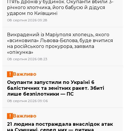
П’ять дронів у будинок. Окупанти вбили 3-
річного хлопчика, його бабусю й дідуся
ударом по Київщині
08 серпня 2026 09:28
Викрадений із Маріуполя хлопець, якого
«всиновила» Львова-Бєлова, буде вчитися
на російського прокурора, заявила
«опікунка»
08 серпня 2026 08:23
Важливо
Окупанти запустили по Україні 6
балістичних та зенітних ракет. Збиті
лише безпілотники — ПС
08 серпня 2026 09:06
Важливо
21 людина постраждала внаслідок атак
на Сумщині, серед них — дитина