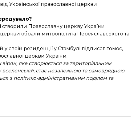
від Української православної церкви
ередувало?
ві створили Православну церкву України.
ї церкви обрали митрополита
Переяславського та
й у своїй резиденції у Стамбулі
підписав томос
,
ославної церкви України.
 вірян, яке створюється за територіальним
 вселенській, стає незалежною та самоврядною
ься з політико-адміністративним поділом та