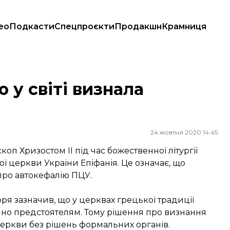
ео
Подкасти
Спецпроєкти
Продакшн
Крамниця
 у світі визнала
24 жовтня 2020 14:45
п Хризостом II під час божественної літургії
ї церкви України Епіфанія. Це означає, що
про автокефалію ПЦУ.
оря
зазначив
, що у церквах грецької традиції
но предстоятелям. Тому рішення про визнання
церкви без рішень формальних органів.