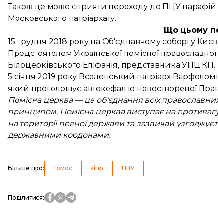
Також це може сприяти переходу до ПЦУ парафій 
Московського патріархату.
Що цьому п
15 грудня 2018 року на Об'єднавчому соборі у Киє
Предстоятелем Української помісної православно
Білоцерківського Епіфанія
, представника УПЦ КП.
5 січня 2019 року Вселенський патріарх Варфоломі
який проголошує автокефалію новоствореної Прав
Помісна церква — це об'єднання всіх православних
принципом. Помісна церква виступає на противагу
на території певної держави та зазвичай узгоджуєт
державними кордонами.
Більше про
:
томос
кіпр
ПЦУ
Поділитися
: