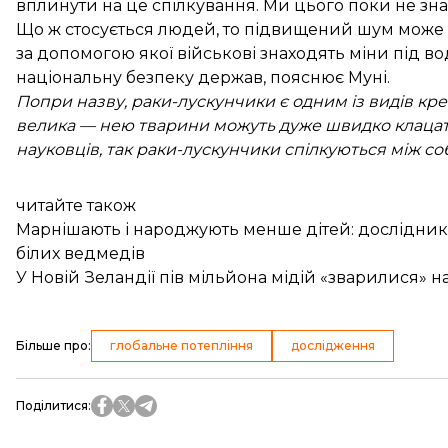
вплинути на це спілкування. Ми цього поки не зн
Що ж стосується людей, то підвищений шум може вп
за допомогою якої військові знаходять міни під 
національну безпеку держав, пояснює Муні.
Попри назву, раки-лускунчики є одним із видів кр
велика — нею тварини можуть дуже швидко клацати,
науковців, так раки-лускунчики спілкуються між со
читайте також
Марнішають і народжують менше дітей: дослідник
білих ведмедів
У Новій Зеландії пів мільйона мідій «зварилися» н
Більше про
:
глобальне потепління
дослідження
Поділитися
: