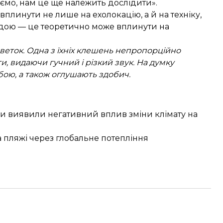
аємо, нам це ще належить дослідити».
линути не лише на ехолокацію, а й на техніку,
водою — це теоретично може вплинути на
еветок. Одна з їхніх клешень непропорційно
 видаючи гучний і різкий звук. На думку
бою, а також оглушають здобич.
и виявили негативний вплив зміни клімату на
а пляжі через глобальне потепління