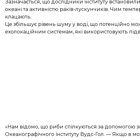
Зазначається, що дослідники інституту встановили
океані та активністю раків-лускунчиків. Чим темп
клацають.
Це збільшує рівень шуму у воді, що потенційно м
ехолокаційним системам, які використовують під
«Нам відомо, що риби спілкуються за допомогою з
Океанографічного інституту Вудс-Гол. — Якщо в м