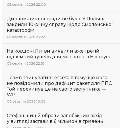
05 серпня 2026 22:00
Дипломатичної зради не було. У Польщі
закрили 10-річну справу щодо Смоленської
катастрофи
05 серпня 2026 23:22
На кордоні Литви виявили вже третій
підземний тунель для мігрантів із Білорусі
05 серпня 2026 22:55
Трамп звинуватив Гегсета в тому, що його
не повідомили про дефіцит ракет для ППО.
Той перекинув це на свого заступника —
WP
06 серпня 2026 10:05
Стефанішиній обрали запобіжний захід
у вигляді застави в 6 мільйонів гривень
06 серпня 2026 09:43