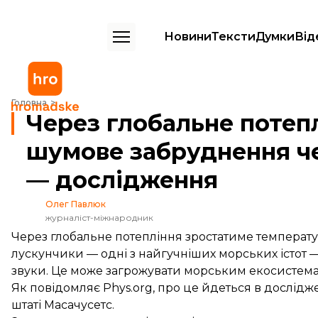
Новини
Тексти
Думки
Від
Через глобальне потепління в океанах зростає шумове забрудненн
Головна
Через глобальне потепл
шумове забруднення че
— дослідження
Олег Павлюк
журналіст-міжнародник
Через глобальне потепління зростатиме температу
лускунчики — одні з найгучніших морських істот 
звуки. Це може загрожувати морським екосистемам
Як
повідомляє
Phys.org, про це йдеться в дослідж
штаті Масачусетс.