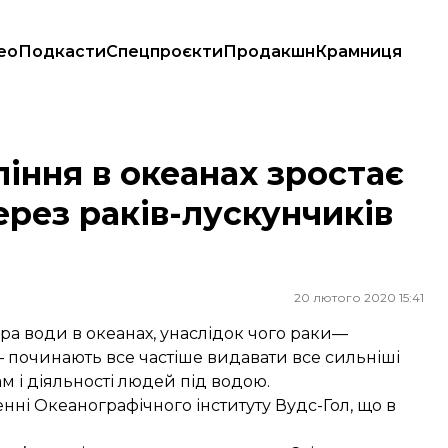
ео
Подкасти
Спецпроєкти
Продакшн
Крамниця
я через раків-лускунчиків — дослідження
іння в океанах зростає
рез раків-лускунчиків
20 лютого 2020 15:41
ра води в океанах, унаслідок чого раки—
— починають все частіше видавати все сильніші
 і діяльності людей під водою.
енні Океанографічного інституту Вудс-Гол, що в