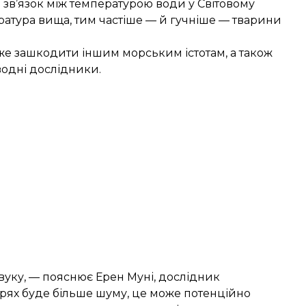
 зв’язок між температурою води у Світовому
ература вища, тим частіше — й гучніше — тварини
оже зашкодити іншим морським істотам, а також
водні дослідники.
вуку, — пояснює Ерен Муні, дослідник
орях буде більше шуму, це може потенційно