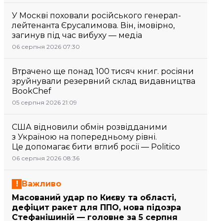
У Москві поховали російського генерал-
лейтенанта Єрусалимова. Він, імовірно,
загинув під час вибуху — медіа
06 серпня 2026 07:30
Втрачено ще понад 100 тисяч книг. росіяни
зруйнували резервний склад видавництва
BookChef
05 серпня 2026 21:09
США відновили обмін розвідданими
з Україною на попередньому рівні.
Це допомагає бити вглиб росії — Politico
06 серпня 2026 08:36
Важливо
Масований удар по Києву та області,
дефіцит ракет для ППО, нова підозра
Стефанішиній — головне за 5 серпня