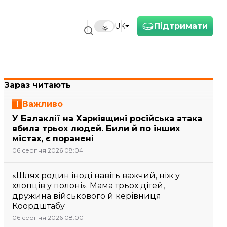
Підтримати
UK
Зараз читають
Важливо
У Балаклії на Харківщині російська атака
вбила трьох людей. Били й по інших
містах, є поранені
06 серпня 2026 08:04
«Шлях родин іноді навіть важчий, ніж у
хлопців у полоні». Мама трьох дітей,
дружина військового й керівниця
Коордштабу
06 серпня 2026 08:00