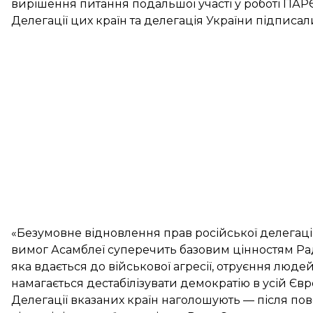
вирішення питання подальшої участі у роботі ПАРЄ
Делегації цих країн та делегація України підписал
«Безумовне відновлення прав російської делегаці
вимог Асамблеї суперечить базовим цінностям Ради 
яка вдається до військової агресії, отруєння людей
намагається дестабілізувати демократію в усій Євро
Делегації вказаних країн наголошують — після пов