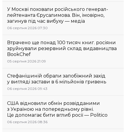
У Москві поховали російського генерал-
лейтенанта Єрусалимова. Він, імовірно,
загинув під час вибуху — медіа
06 серпня 2026 07:30
Втрачено ще понад 100 тисяч книг. росіяни
зруйнували резервний склад видавництва
BookChef
05 серпня 2026 21:09
Стефанішиній обрали запобіжний захід
у вигляді застави в 6 мільйонів гривень
06 серпня 2026 09:43
США відновили обмін розвідданими
з Україною на попередньому рівні.
Це допомагає бити вглиб росії — Politico
06 серпня 2026 08:36