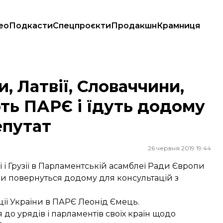
ео
Подкасти
Спецпроєкти
Продакшн
Крамниця
ють ПАРЄ і їдуть додому за консультаціями — депутат
, Латвії, Словаччини,
ають ПАРЄ і їдуть додому
епутат
26 червня 2019 19:44
ії і Грузії в Парламентській асамблеї Ради Європи
ни повернуться додому для консультацій з
ії України в ПАРЄ Леонід Ємець.
 до урядів і парламентів своїх країн щодо