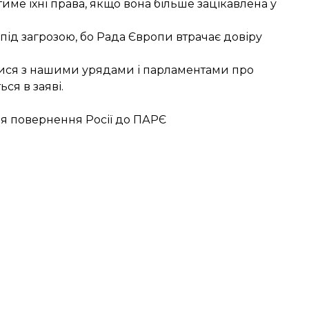
тиме їхні права, якщо вона більше зацікавлена у
під загрозою, бо Рада Європи втрачає довіру
ися з нашими урядами і парламентами про
ься в заяві.
ля повернення Росії до ПАРЄ