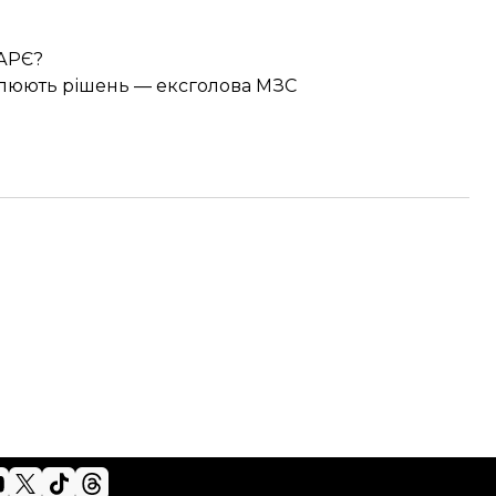
ПАРЄ?
валюють рішень — ексголова МЗС