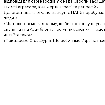
відповіді для свої народів, як Рада Європи захища
захисті агресора, а не жертв агресії та репресій».
Делегації вважають, що майбутнє ПАРЄ перебуває 
людей.
«Ми повертаємося додому, щоби проконсультуват
спільні дії на Асамблеї на наступних сесіях», — йдет
читайте також
«Покидаємо Страсбург». Що робитиме Україна піс