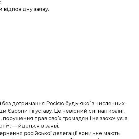
.
и відповідну заяву.
ї без дотримання Росією будь-якої з численних
Європи і її уставу. Це невірний сигнал країні,
, порушення прав своїх громадян і не заохочує, а
пі», — йдеться в заяві.
ернення російської делегації вони «не мають