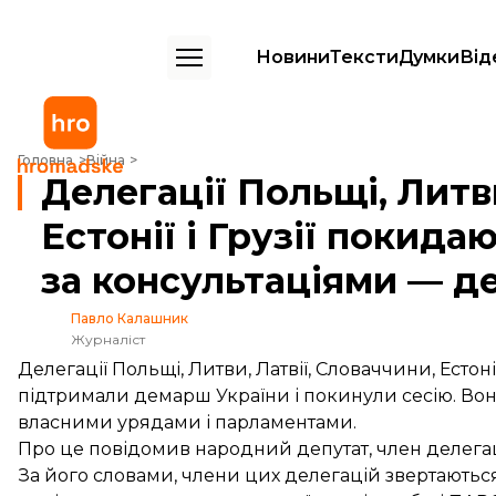
Новини
Тексти
Думки
Від
Делегації Польщі, Литви, Латвії, Словаччини, Естонії і Грузії покида
Головна
Війна
Делегації Польщі, Литви
Естонії і Грузії покид
за консультаціями — д
Павло Калашник
Журналіст
Делегації Польщі, Литви, Латвії, Словаччини, Естон
підтримали демарш України і покинули сесію. Во
власними урядами і парламентами.
Про це
повідомив
народний депутат, член делегац
За його словами, члени цих делегацій звертаються