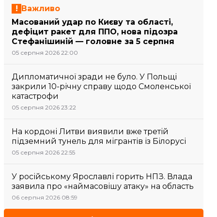
Важливо
Масований удар по Києву та області,
дефіцит ракет для ППО, нова підозра
Стефанішиній — головне за 5 серпня
05 серпня 2026 22:00
Дипломатичної зради не було. У Польщі
закрили 10-річну справу щодо Смоленської
катастрофи
05 серпня 2026 23:22
На кордоні Литви виявили вже третій
підземний тунель для мігрантів із Білорусі
05 серпня 2026 22:55
У російському Ярославлі горить НПЗ. Влада
заявила про «наймасовішу атаку» на область
06 серпня 2026 08:59