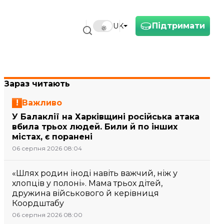
Підтримати
UK
Зараз читають
Важливо
У Балаклії на Харківщині російська атака
вбила трьох людей. Били й по інших
містах, є поранені
06 серпня 2026 08:04
«Шлях родин іноді навіть важчий, ніж у
хлопців у полоні». Мама трьох дітей,
дружина військового й керівниця
Коордштабу
06 серпня 2026 08:00