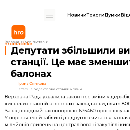
Новини
Тексти
Думки
Від
Депутати збільшили видатки на кисневі станції. Це має зменшити п
Головна
Суспільство
Депутати збільшили ви
станції. Це має зменши
балонах
Ірина Сітнікова
Старша редакторка стрічки новин
Верховна Рада ухвалила закон про зміни у держбюд
кисневих станцій в опорних закладах виділять 800
За відповідний законопроєкт
№5460
проголосувал
У порівняльній таблиці до другого читання зазна
мільйонів гривень на централізовані закупівлі ки