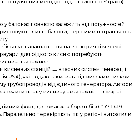
ш популярних методів подачі кисню в Україні);
 у балонах повністю залежить від потужностей
використовують лише балони, першими потрапляють
иту.
збільшує навантаження на електричні мережі
езервуари для рідкого кисню потребують
исневої залежності.
ь кисневих станцій ㅡ власних систем генерації
гія PSA), які подають кисень під високим тиском
му трубопроводів від єдиного генератора. Автори
езпечити повну кисневу незалежність лікарні.
одійний фонд допомагає в боротьбі з COVID-19
 Паралельно перевіряють, як у регіоні витратили