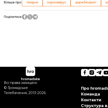
Більше про
:
лікарня
коронавірус
держбюджет
к
Поділитися
:
Всі права захищені:
©
Громадське
Про hromad
Телебачення
,
2013-2026.
Команда
Контакти
Структура в