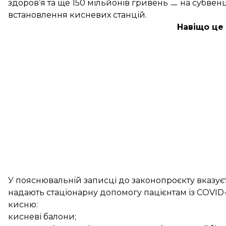
здоров’я та ще 150 мільйонів гривень ㅡ на субве
встановлення кисневих станцій.
Навіщо це
У пояснювальній записці до законопроєкту вказуєть
надають стаціонарну допомогу пацієнтам із COVID
кисню:
кисневі балони;