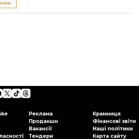
исень
ske
Реклама
Крамниця
Продакшн
Фінансові звіти
Вакансії
Наші політики
ласності
Тендери
Карта сайту