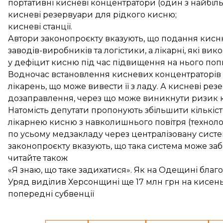
портативні кисневі концентратори (один з найбіль
кисневі резервуари для рідкого кисню;
кисневі станції.
Автори законопроєкту вказують, що подання кисню
заводів-виробників та логістики, а лікарні, які 
у дефіцит кисню під час підвищення на нього поп
Водночас встановлення кисневих концентраторів 
лікарень, що може вивести її з ладу. А кисневі р
дозаправлення, через що може виникнути ризик к
Натомість депутати пропонують збільшити кількіст
лікарнею кисню з навколишнього повітря (техноло
по усьому медзакладу через централізовану систе
законопроєкту вказують, що така система може заб
читайте також
«Я знаю, що таке задихатися». Як на Одещині благ
Уряд виділив Херсонщині ще 17 млн грн на кисень.
попередні субвенції