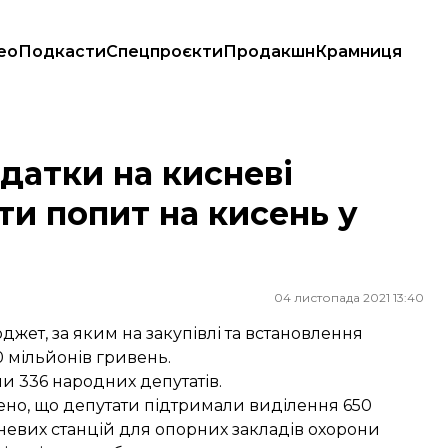
ео
Подкасти
Спецпроєкти
Продакшн
Крамниця
опит на кисень у балонах
датки на кисневі
ти попит на кисень у
04 листопада 2021 13:40
жет, за яким на закупівлі та встановлення
 мільйонів гривень.
и 336 народних депутатів.
чено, що депутати підтримали виділення 650
сневих станцій для опорних закладів охорони