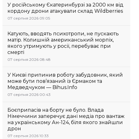
У російському Єкатеринбурзі за 2000 км від
кордону дрони атакували склад Wildberries
07 серпня 2026 09:05
Катують, вводять психотропи, не пускають
матір. Колишній американський морпіх,
якого утримують у росії, перебуває при
смерті
07 серпня 2026 08:48
У Києві припинив роботу забудовник, який
може бути пов’язаний із Єрмаком та
Медведчуком — Bihus.Info
07 серпня 2026 00:43
Боєприпасів на борту не було. Влада
Німеччини заперечує дані медіа про вантаж
на українському Ан-124, біля якого знайшли
дрон
07 серпня 2026 10:33