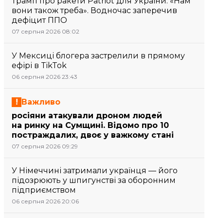
Трамп про ракети Patriot для України: «Нам
вони також треба». Водночас заперечив
дефіцит ППО
07 серпня 2026 08:02
У Мексиці блогера застрелили в прямому
ефірі в TikTok
06 серпня 2026 23:43
Важливо
росіяни атакували дроном людей
на ринку на Сумщині. Відомо про 10
постраждалих, двоє у важкому стані
07 серпня 2026 09:29
У Німеччині затримали українця — його
підозрюють у шпигунстві за оборонним
підприємством
06 серпня 2026 20:06