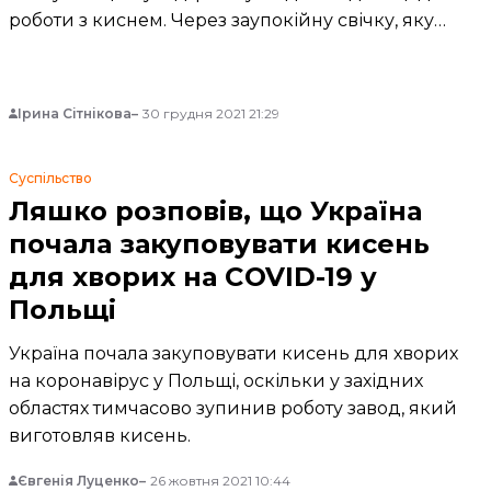
роботи з киснем. Через заупокійну свічку, яку
поставили у реанімації з кисневими
концентраторами у лікарні Івано—
Франківщини стала
Ірина Сітнікова
30 грудня 2021 21:29
Суспільство
Ляшко розповів, що Україна
почала закуповувати кисень
для хворих на COVID-19 у
Польщі
Україна почала закуповувати кисень для хворих
на коронавірус у Польщі, оскільки у західних
областях тимчасово зупинив роботу завод, який
виготовляв кисень.
Євгенія Луценко
26 жовтня 2021 10:44