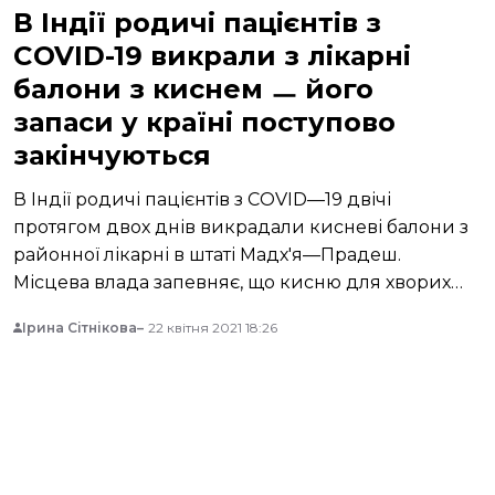
В Індії родичі пацієнтів з
COVID-19 викрали з лікарні
балони з киснем ㅡ його
запаси у країні поступово
закінчуються
В Індії родичі пацієнтів з COVID—19 двічі
протягом двох днів викрадали кисневі балони з
районної лікарні в штаті Мадх'я—Прадеш.
Місцева влада запевняє, що кисню для хворих
більш ніж достатньо, однак його запаси у країні
Ірина Сітнікова
22 квітня 2021 18:26
ㅡ критичні.