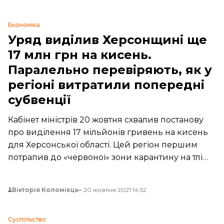
Економіка
Уряд виділив Херсонщині ще
17 млн грн на кисень.
Паралельно перевіряють, як у
регіоні витратили попередні
субвенції
Кабінет міністрів 20 жовтня схвалив постанову
про виділення 17 мільйонів гривень на кисень
для Херсонської області. Цей регіон першим
потрапив до «червоної» зони карантину на тлі
поширення коронавірусу.
Вікторія Коломієць
20 жовтня 2021 14:52
Суспільство