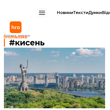
Новини
Тексти
Думки
Від
Головна
кисень
кисень