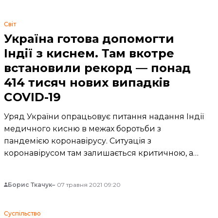
Світ
Україна готова допомогти
Індії з киснем. Там вкотре
встановили рекорд — понад
414 тисяч нових випадків
COVID-19
Уряд України опрацьовує питання надання Індії
медичного кисню в межах боротьби з
пандемією коронавірусу. Ситуація з
коронавірусом там залишається критичною, а
країна б'є власні рекорди за кількості нових
випадків.
Борис Ткачук
07 травня 2021 09:20
Суспільство