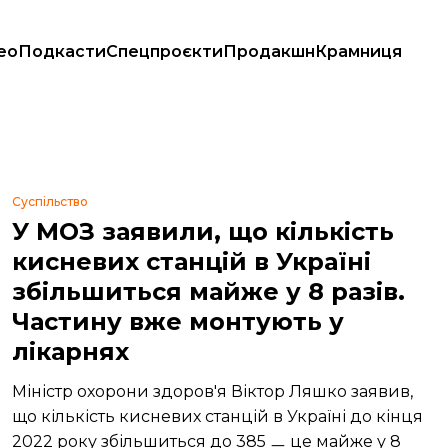
ео
Подкасти
Спецпроєкти
Продакшн
Крамниця
Суспільство
У МОЗ заявили, що кількість
кисневих станцій в Україні
збільшиться майже у 8 разів.
Частину вже монтують у
лікарнях
Міністр охорони здоров'я Віктор Ляшко заявив,
що кількість кисневих станцій в Україні до кінця
2022 року збільшиться до 385 ㅡ це майже у 8