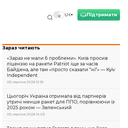
Підтримати
UK
Зараз читають
«Зараз не мали б проблеми». Київ просив
ліцензію на ракети Patriot іще за часів
Байдена, але там «просто сказали "ні"» — Kyiv
Independent
05 серпня 2026 12:59
Цьогоріч Україна отримала від партнерів
утричі менше ракет для ППО, порівнюючи із
2025 роком — Зеленський
05 серпня 2026 14:03