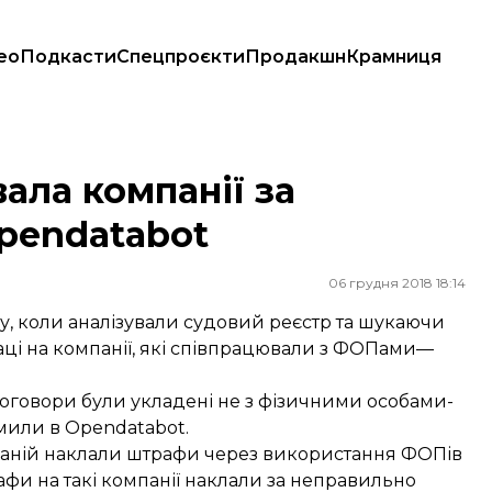
ео
Подкасти
Спецпроєкти
Продакшн
Крамниця
atabot
ла компанії за
pendatabot
06 грудня 2018 18:14
, коли аналізували судовий реєстр та шукаючи
аці на компанії, які співпрацювали з ФОПами—
договори були укладені не з фізичними особами-
мили в Opendatabot.
мпаній наклали штрафи через використання ФОПів
афи на такі компанії наклали за неправильно