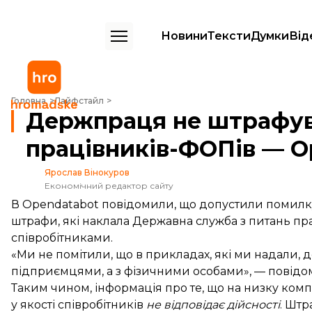
Новини
Тексти
Думки
Від
Держпраця не штрафувала компанії за працівників-ФОПів — Opend
Головна
Лайфстайл
Держпраця не штрафува
працівників-ФОПів — O
Ярослав Вінокуров
Економічний редактор сайту
В Opendatabot повідомили, що допустили помилку
штрафи, які наклала Державна служба з питань пр
співробітниками.
«Ми не помітили, що в прикладах, які ми надали, 
підприємцями, а з фізичними особами», — повідо
Таким чином, інформація про те, що на низку ко
у якості співробітників
не відповідає дійсності
. Штр