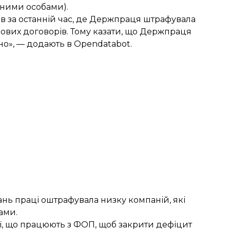
чними особами).
в за останній час, де Держпраця штрафувала
дових договорів. Тому казати, що Держпраця
но», — додають в Opendatabot.
ань праці
оштрафувала низку компаній
, які
ами.
ї, що працюють з ФОП
, щоб закрити дефіцит