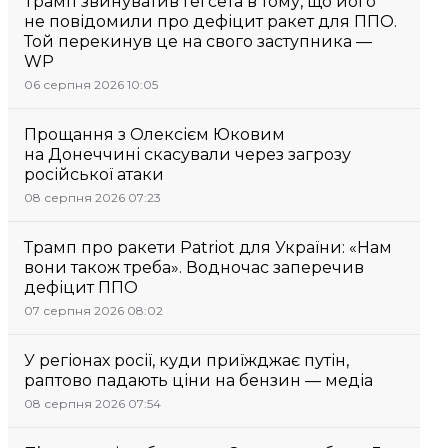
Трамп звинуватив Гегсета в тому, що його
не повідомили про дефіцит ракет для ППО.
Той перекинув це на свого заступника —
WP
06 серпня 2026 10:05
Прощання з Олексієм Юковим
на Донеччині скасували через загрозу
російської атаки
08 серпня 2026 07:23
Трамп про ракети Patriot для України: «Нам
вони також треба». Водночас заперечив
дефіцит ППО
07 серпня 2026 08:02
У регіонах росії, куди приїжджає путін,
раптово падають ціни на бензин — медіа
08 серпня 2026 07:54