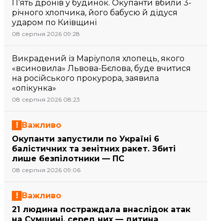
П’ять дронів у будинок. Окупанти вбили 3-
річного хлопчика, його бабусю й дідуся
ударом по Київщині
08 серпня 2026 09:28
Викрадений із Маріуполя хлопець, якого
«всиновила» Львова-Бєлова, буде вчитися
на російського прокурора, заявила
«опікунка»
08 серпня 2026 08:23
Важливо
Окупанти запустили по Україні 6
балістичних та зенітних ракет. Збиті
лише безпілотники — ПС
08 серпня 2026 09:06
Важливо
21 людина постраждала внаслідок атак
на Сумщині, серед них — дитина