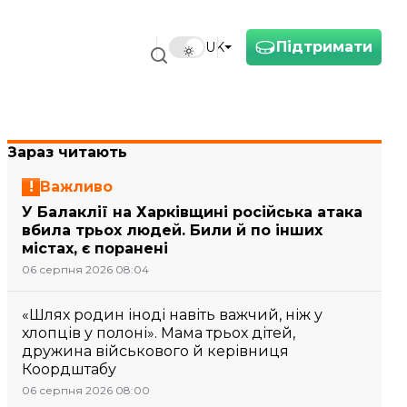
Підтримати
UK
Зараз читають
Важливо
У Балаклії на Харківщині російська атака
вбила трьох людей. Били й по інших
містах, є поранені
06 серпня 2026 08:04
«Шлях родин іноді навіть важчий, ніж у
хлопців у полоні». Мама трьох дітей,
дружина військового й керівниця
Коордштабу
06 серпня 2026 08:00