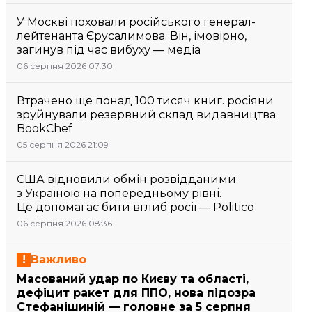
У Москві поховали російського генерал-
лейтенанта Єрусалимова. Він, імовірно,
загинув під час вибуху — медіа
06 серпня 2026 07:30
Втрачено ще понад 100 тисяч книг. росіяни
зруйнували резервний склад видавництва
BookChef
05 серпня 2026 21:09
США відновили обмін розвідданими
з Україною на попередньому рівні.
Це допомагає бити вглиб росії — Politico
06 серпня 2026 08:36
Важливо
Масований удар по Києву та області,
дефіцит ракет для ППО, нова підозра
Стефанішиній — головне за 5 серпня