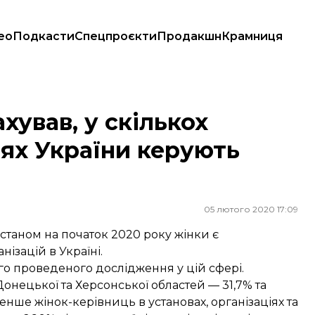
ео
Подкасти
Спецпроєкти
Продакшн
Крамниця
України керують жінки
ував, у скількох
іях України керують
05 лютого 2020 17:09
станом на початок 2020 року жінки є
ізацій в Україні.
о проведеного дослідження у цій сфері.
нецької та Херсонської областей — 31,7% та
менше жінок-керівниць в установах, організаціях та