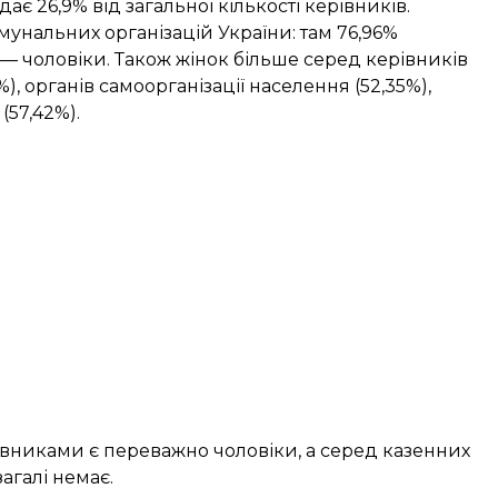
є 26,9% від загальної кількості керівників.
унальних організацій України: там 76,96%
 — чоловіки. Також жінок більше серед керівників
), органів самоорганізації населення (52,35%),
(57,42%).
рівниками є переважно чоловіки, а серед казенних
агалі немає.