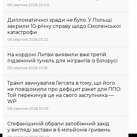
05 серпня 2026 22:00
Дипломатичної зради не було. У Польщі
закрили 10-річну справу щодо Смоленської
катастрофи
05 серпня 2026 23:22
На кордоні Литви виявили вже третій
підземний тунель для мігрантів із Білорусі
05 серпня 2026 22:55
Трамп звинуватив Гегсета в тому, що його
не повідомили про дефіцит ракет для ППО.
Той перекинув це на свого заступника —
WP
06 серпня 2026 10:05
Стефанішиній обрали запобіжний захід
у вигляді застави в 6 мільйонів гривень
06 серпня 2026 09:43