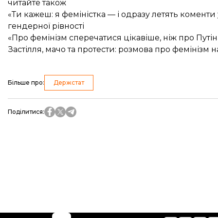
читайте також
«Ти кажеш: я феміністка — і одразу летять комент
гендерної рівності
«Про фемінізм сперечатися цікавіше, ніж про Путі
Застілля, мачо та протести: розмова про фемінізм н
Більше про
:
Держстат
Поділитися
: