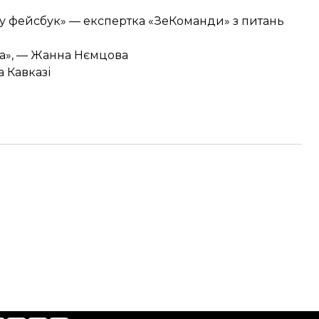
и у фейсбук» — експертка «ЗеКоманди» з питань
на», — Жанна Нємцова
а Кавказі