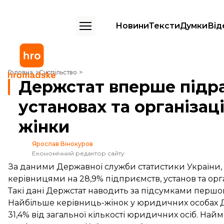
Новини
Тексти
Думки
Від
Держстат вперше підрахував, у скількох установах та організаціях 
Головна
Суспільство
Держстат вперше підрах
установах та організац
жінки
Ярослав Вінокуров
Економічний редактор сайту
За даними Державної служби статистики України, 
керівницями на 28,9% підприємств, установ та орган
Такі дані Держстат
наводить
за підсумками першог
Найбільше керівниць-жінок у юридичних особах До
31,4% від загальної кількості юридичних осіб. Най