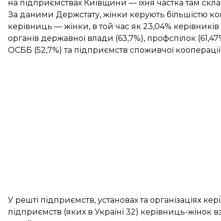
на підприємствах Київщини — їхня частка там склада
За даними Держстату, жінки керують більшістю ком
керівниць — жінки, в той час як 23,04% керівників
органів державної влади (63,7%), профспілок (61,47%
ОСББ (52,7%) та підприємств споживчої кооперації 
У решті підприємств, установах та організаціях ке
підприємств (яких в Україні 32) керівниць-жінок вз