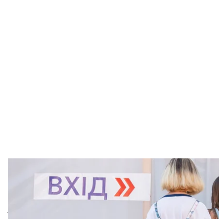
Експрес-те
Спе
У самопроголошеній «ДНР» живуть близько 18 тися
мережі «Люди, які живуть з ВІЛ»; в Україні, за під
таких людей було 244 тисячі і лише 141 тисяча стоя