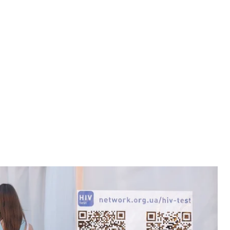
ст на ВІЛ
ктр
ч людей із ВІЛ позитивним статусом (дані
рахунками Мінохорони здоров’я, наприкінці 2018
ть на обліку в медустановах). Це не катастрофа, це