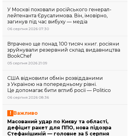
У Москві поховали російського генерал-
лейтенанта Єрусалимова. Він, імовірно,
загинув під час вибуху — медіа
06 серпня 2026 07:30
Втрачено ще понад 100 тисяч книг. росіяни
зруйнували резервний склад видавництва
BookChef
05 серпня 2026 21:09
США відновили обмін розвідданими
з Україною на попередньому рівні.
Це допомагає бити вглиб росії — Politico
06 серпня 2026 08:36
Важливо
Масований удар по Києву та області,
дефіцит ракет для ППО, нова підозра
Стефанішиній — головне за 5 серпня