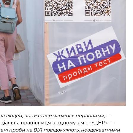
ть багато країн і територій, для багатьох
то ще один допуск, просто таке життя.
ежі.
на проба
 на людей, вони стали якимись нервовими,
—
ціальна працівниця в одному з міст «ДНР». —
ивні проби на ВІЛ повідомляють, неадекватними