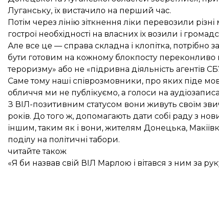
Луганську, їх вистачило на перший час.
Потім через лінію зіткнення ліки перевозили різні 
гострої необхідності на власних їх возили і громадс
Але все це — справа складна і клопітка, потрібно
бути готовим на кожному блокпосту переконливо 
тероризму» або не «підривна діяльність агентів СБ
Саме тому наші співрозмовники, про яких піде мова
обличчя ми не публікуємо, а голоси на аудіозаписа
З ВІЛ-позитивним статусом вони живуть своїм зви
років. До того ж, допомагають дати собі раду з 
іншим, таким як і вони, жителям Донецька, Макіїв
поділу на політичні табори.
читайте також
«Я би назвав свій ВІЛ Марлою і вітався з ним за рук