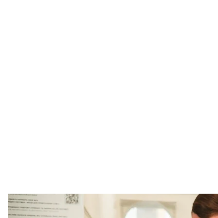
Експрес-те
Спе