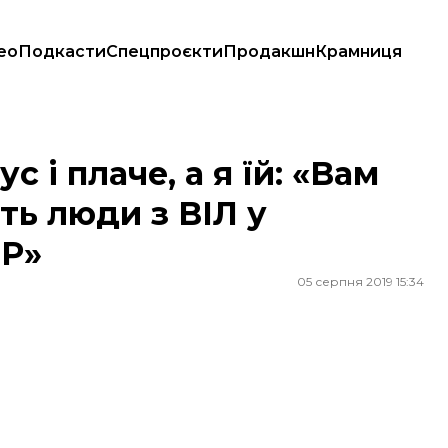
ео
Подкасти
Спецпроєкти
Продакшн
Крамниця
ивуть люди з ВІЛ у самопроголошеній «ДНР»
с і плаче, а я їй: «Вам
ть люди з ВІЛ у
НР»
05 серпня 2019 15:34