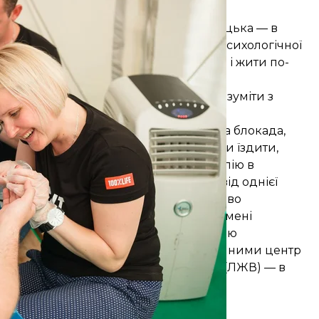
атусом ВІЛ+
 Ми зустрілися практично в центрі Донецька — в
звичай відбуваються сеанси групової психологічної
іагноз, тут же їх вчать не панікувати і жити по-
м здається, дозволяють багато чого зрозуміти з
орії, де триває війна.
році, коли почалася перша економічна блокада,
рольованій території і регулярно туди їздити,
ає Тетяна. — Поїхали отримувати терапію в
торії. Кожна з нас мала доручення ще від однієї
 лежачі — ні. У підсумку тоді ми масово
зіткнення, українські доручення від імені
нас нічого не вийде, лежачі хворі терапію
и через пости в Донецьк, наповнювати ними центр
е активісти «Людей, що живуть з ВІЛ» (ЛЖВ) — в
одилися гуманітарні поставки».