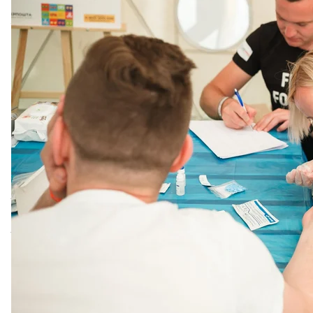
Життя зі ст
Тетяна та Ірина — успішні, впевнені в собі жінки.
місці, де надають допомогу таким, як вони. Тут за
допомоги для людей, які щойно дізналися про свій д
новому.
Їхні переплетені слова, монологи та діалоги, як на
повсякденного життя людей з ВІЛ-статусом на терит
«Ми були з нею першовідкривачками. Тоді, в 2015 
нам говорили, що треба перереєструватися на конт
отримувати терапію — ось ми і поїхали, — розповід
Слов'янськ, оскільки там тоді був запас на всі тери
людини — ми-то могли без проблем дістатися, а ось
допомагали робити перепустки для перетину лінії 
лежачих хворих... І, на жаль, стало зрозуміло, що у 
отримувати не зможуть — треба якось возити лік
«Анти-СНІД». І їх — медикаменти — тоді возили вс
пакетах, сумках, мішках. До тих пір, поки не налаг