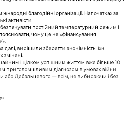
міжнародні благодійні організації. Напочатках за
ькі активісти.
 забезпечувати постійний температурний режим і
пояснювати, чому це не «фінансування
У».
 далі, вирішили зберегти анонімність: їхні
х змінені.
чайним і цілком успішним життям вже більше 10
новим приголомшливим діагнозом в умовах війни
ки або Дебальцевого — всім, не вибираючи і без
у»