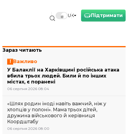
Підтримати
UK
Зараз читають
Важливо
У Балаклії на Харківщині російська атака
вбила трьох людей. Били й по інших
містах, є поранені
06 серпня 2026 08:04
«Шлях родин іноді навіть важчий, ніж у
хлопців у полоні». Мама трьох дітей,
дружина військового й керівниця
Коордштабу
06 серпня 2026 08:00