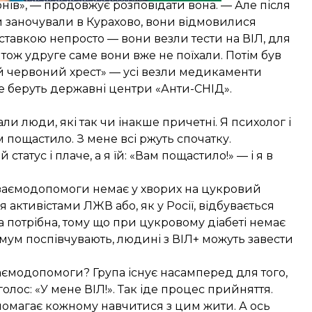
нів», — продовжує розповідати вона. — Але після
ни заночували в Курахово, вони відмовилися
доставкою непросто — вони везли тести на ВІЛ, для
ож удруге саме вони вже не поїхали. Потім був
й червоний хрест» — усі везли медикаменти
ебе беруть державні центри «Анти-СНІД».
али люди, які так чи інакше причетні. Я психолог і
м пощастило. З мене всі ржуть спочатку.
статус і плаче, а я їй: «Вам пощастило!» — і я в
 взаємодопомоги немає у хворих на цукровий
ся активістами ЛЖВ або, як у Росії, відбувається
а потрібна, тому що при цукровому діабеті немає
имум поспівчувають, людині з ВІЛ+ можуть завести
взаємодопомоги? Група існує насамперед для того,
олос: «У мене ВІЛ!». Так іде процес прийняття.
омагає кожному навчитися з цим жити. А ось