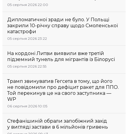
05 серпня 2026 22:00
Дипломатичної зради не було. У Польщі
закрили 10-річну справу щодо Смоленської
катастрофи
05 серпня 2026 23:22
На кордоні Литви виявили вже третій
підземний тунель для мігрантів із Білорусі
05 серпня 2026 22:55
Трамп звинуватив Гегсета в тому, що його
не повідомили про дефіцит ракет для ППО.
Той перекинув це на свого заступника —
WP
06 серпня 2026 10:05
Стефанішиній обрали запобіжний захід
у вигляді застави в 6 мільйонів гривень
06 серпня 2026 09:43