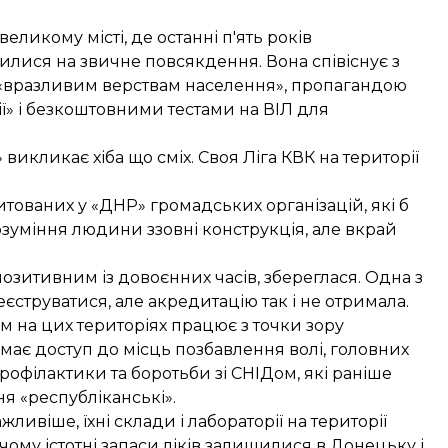
ликому місті, де останні п'ять років
илися на звичне повсякдення. Вона співіснує з
 «вразливим верствам населення», пропагандою
ї» і безкоштовними тестами на ВІЛ для
викликає хіба що сміх. Своя Ліга КВК на території
дитованих у «ДНР» громадських організацій, які б
зуміння людини ззовні конструкція, але вкрай
озитивним із довоєнних часів, збереглася. Одна з
реєструватися, але акредитацію так і не отримала.
 на цих територіях працює з точки зору
має доступ до місць позбавлення волі, головних
профілактики та боротьби зі СНІДом, які раніше
я «республіканські».
ливіше, їхні склади і лабораторії на території
чому істотні запаси ліків залишилися в Донецьку і