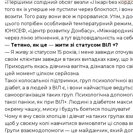
«Першими солідний обсяг везли «Лікарі без кордо
того як їх уперше не пустили через блокпост, і во
возити. Того разу вони все ж прорвалися. Утім, з 
цього потрібен особливий температурний режим, т
ЮНІСЕФ, «Центр розвитку Донбасу», «Міжнародни
через лінію зіткнення, а тут відповідальність на с
—
Тетяно, як це
—
жити зі статусом ВІЛ +?
— Я живу зі статусом 15 років, і мене завжди оточув
своїм клієнтам завжди в таких випадках кажу, що ї
Приходить якась дівчина вагітна, дізналася про свій 
цей момент цілком серйозна.
Такої колосальної підтримки, груп психологічної
діабет, а в людей з ВІЛ є, і вони найчастіше ведуть
самоорганізація таких груп. Психологічна допомог
такої паніки, як при ВІЛ+. Людині з діабетом макс
окрему чашку, миску і будуть боятися поцілувати!
Чому я вчу своїх хлопців і дівчат на таких групах 
щоб у своєму колі навчитися вимовляти ці слова вг
Групи взаємодопомоги — це майданчик, який доп