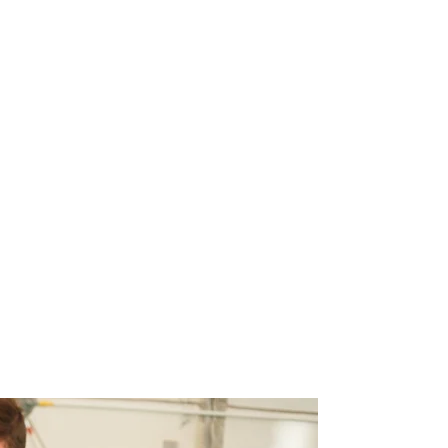
ст на ВІЛ
ктр