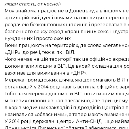
люди стають, от чесно!»
Моя знайома працює не в Донецьку, а в іншому неве
артилерійські дуелі ночами на околицях перетвор
роздачею безкоштовних шприців і презервативів
безпечного сексу серед «працівниць секс-індустрі
нужденних і просто охочих.
Вони працюють на територіях, де слово «легально» 
«ДНР», до речі, теж є, як і ВІЛ.
Чого немає на цій території, так це офіційно акре
допомагали людям з ВІЛ. Це вкрай складна для ро
важлива для виживання в «ДНР».
Мережа громадських діячів, які допомагають ВІЛ п
організацій у 2014 році навіть встигла офіційно за
Тобто вся мережа допомоги ВІЛ позитивним людям
місцевих силовиків напівлегально, але при цьому 
лікарів медичних закладів і підрозділів Центрів з 
називалися «обласними», а тепер мають визначенн
У 2014 році державні центри Анти-СНІД і, що найваж
Донецької та Луганської областей збереглися, при