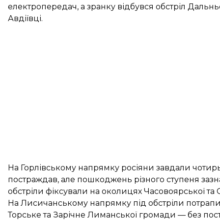
електропередач, а зранку відбувся обстріл Дальнь
Авдіївці.
На Горлівському напрямку росіяни завдали чотирьо
постраждав, але пошкоджень різного ступеня зазнал
обстріли фіксували на околицях Часовоярської та 
На Лисичанському напрямку під обстріли потрапи
Торське та Зарічне Лиманської громади — без пос