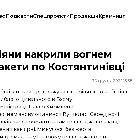
ео
Подкасти
Спецпроєкти
Продакшн
Крамниця
акети по Костянтинівці
сіяни накрили вогнем
акети по Костянтинівці
30 грудня 2022 13:38
йні війська продовжували стріляти по всій лінії
иблого цивільного в Бахмуті.
міністрації Павло Кириленко.
огнем знову опинився Вугледар. Серед ночі
ілківської громади — там пошкоджено вікна,
ення кав'ярні. Минулося без жертв.
й громаді — у Гострому пошкоджено лінії