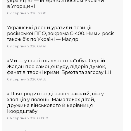
українців» — інтерв’ю з послом України
в Угорщині
07 серпня 2026 12:00
Українські дрони уразили позиції
російської ППО, зокрема С-400. Ними росія
також б'є по Україні — Мадяр
09 серпня 2026 09:41
«Ми — у стані тотального за*обу». Сергій
Жадан про самоцензуру, лідерів думок,
фанатів, творчі кризи, Брехта та загрозу ШІ
09 серпня 2026 09:55
«Шлях родин іноді навіть важчий, ніж у
хлопців у полоні». Мама трьох дітей,
дружина військового й керівниця
Коордштабу
06 серпня 2026 08:00