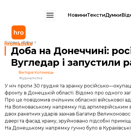
Новини
Тексти
Думки
Від
Доба на Донеччині: росіяни накрили вогнем Вугледар і запустили р
Головна
Війна
Доба на Донеччині: ро
Вугледар і запустили р
Вікторія Коломієць
Журналістка
У ніч проти 30 грудня та зранку російсько—окупаці
фронту в Донецькій області. Відомо про одного заг
Про це
повідомив
очільник обласної військової ад
На Волноваському напрямку під артилерійським в
двох ракетних ударів зазнав Багатир Великоновос
двері та фасад храму, зруйновано підсобні приміщ
На Донецькому напрямку гучно було в Курахівські