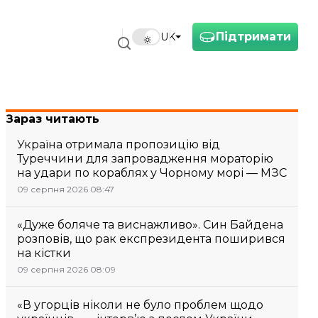
Підтримати
UK
Зараз читають
Україна отримала пропозицію від
Туреччини для запровадження мораторію
на удари по кораблях у Чорному морі — МЗС
09 серпня 2026 08:47
«Дуже боляче та виснажливо». Син Байдена
розповів, що рак експрезидента поширився
на кістки
09 серпня 2026 08:09
«В угорців ніколи не було проблем щодо