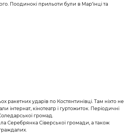
ого. Поодинокі прильоти були в Мар'їнці та
х ракетних ударів по Костянтинівці. Там ніхто не
и інтернат, кінотеатр і гуртожиток. Періодичні
Соледарської громад.
ла Серебрянка Сіверської громади, а також
траждалих.