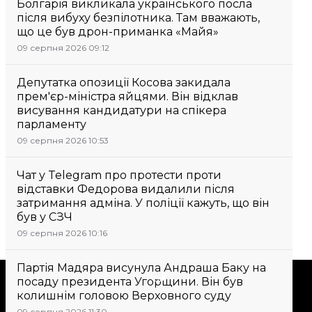
Болгарія викликала українського посла
після вибуху безпілотника. Там вважають,
що це був дрон-приманка «Майя»
09 серпня 2026 09:12
Депутатка опозиції Косова закидала
прем'єр-міністра яйцями. Він відклав
висування кандидатури на спікера
парламенту
09 серпня 2026 10:53
Чат у Telegram про протести проти
відставки Федорова видалили після
затримання адміна. У поліції кажуть, що він
був у СЗЧ
09 серпня 2026 10:16
Партія Мадяра висунула Андраша Баку на
Підтримати
посаду президента Угорщини. Він був
колишнім головою Верховного суду
09 серпня 2026 11:30