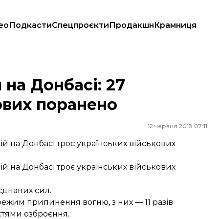
ео
Подкасти
Спецпроєкти
Продакшн
Крамниця
 поранено
 на Донбасі: 27
кових поранено
12 червня 2018 07:11
дій на Донбасі троє українських військових
дій на Донбасі троє українських військових
єднаних сил.
ежим припинення вогню, з них — 11 разів
тями озброєння.