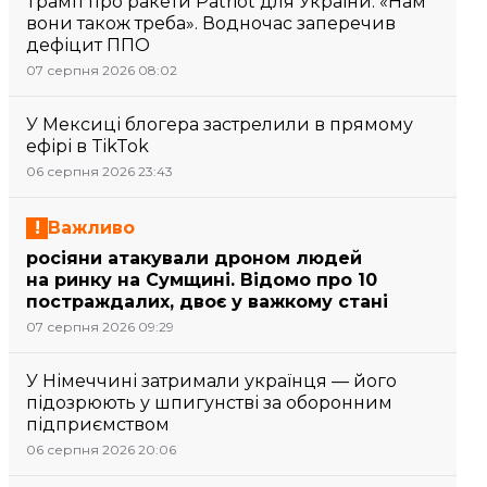
Трамп про ракети Patriot для України: «Нам
вони також треба». Водночас заперечив
дефіцит ППО
07 серпня 2026 08:02
У Мексиці блогера застрелили в прямому
ефірі в TikTok
06 серпня 2026 23:43
Важливо
росіяни атакували дроном людей
на ринку на Сумщині. Відомо про 10
постраждалих, двоє у важкому стані
07 серпня 2026 09:29
У Німеччині затримали українця — його
підозрюють у шпигунстві за оборонним
підприємством
06 серпня 2026 20:06