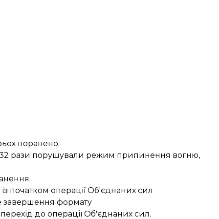
рьох поранено.
ки 32 рази порушували режим припинення вогню,
ранення
.
 із
початком операції Об'єднаних сил
е завершення формату
і перехід до операції Об'єднаних сил.