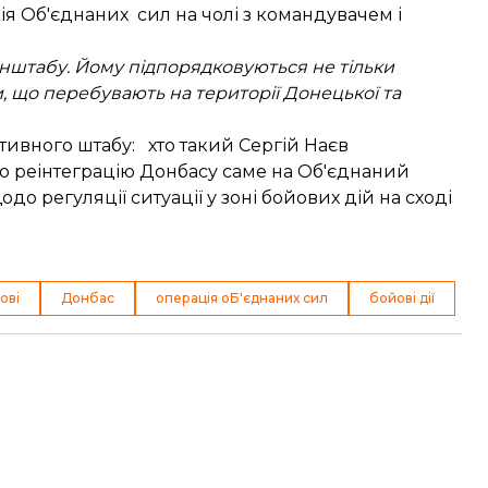
ія Об'єднаних сил
на чолі з командувачем і
енштабу. Йому підпорядковуються не тільки
и, що перебувають на території Донецької та
ативного штабу:
хто такий Сергій Наєв
ро
реінтеграцію Донбасу
саме на Об'єднаний
 регуляції ситуації у зоні бойових дій на сході
ові
Донбас
операція оБ'єднаних сил
бойові дії