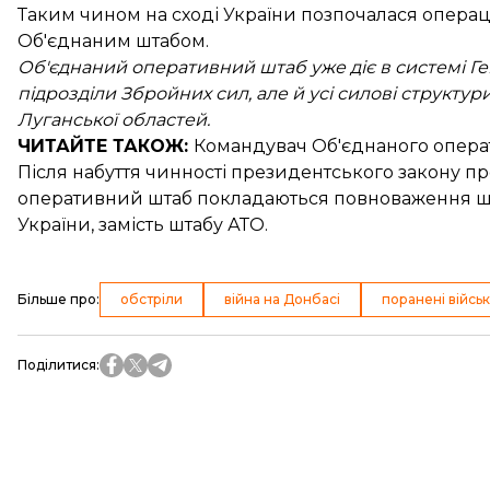
Таким чином на сході України позпочалася
операц
Об'єднаним штабом.
Об'єднаний оперативний штаб уже діє в системі Г
підрозділи Збройних сил, але й усі силові структур
Луганської областей.
ЧИТАЙТЕ ТАКОЖ:
Командувач Об'єднаного опер
Після набуття чинності президентського закону п
оперативний штаб покладаються повноваження щодо
України, замість штабу АТО.
Більше про
:
обстріли
війна на Донбасі
поранені військ
Поділитися
: