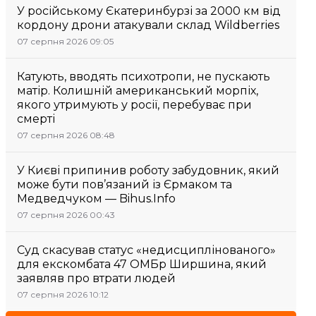
У російському Єкатеринбурзі за 2000 км від
кордону дрони атакували склад Wildberries
07 серпня 2026 09:05
Катують, вводять психотропи, не пускають
матір. Колишній американський морпіх,
якого утримують у росії, перебуває при
смерті
07 серпня 2026 08:48
У Києві припинив роботу забудовник, який
може бути пов’язаний із Єрмаком та
Медведчуком — Bihus.Info
07 серпня 2026 00:43
Суд скасував статус «недисциплінованого»
для екскомбата 47 ОМБр Ширшина, який
заявляв про втрати людей
07 серпня 2026 10:12