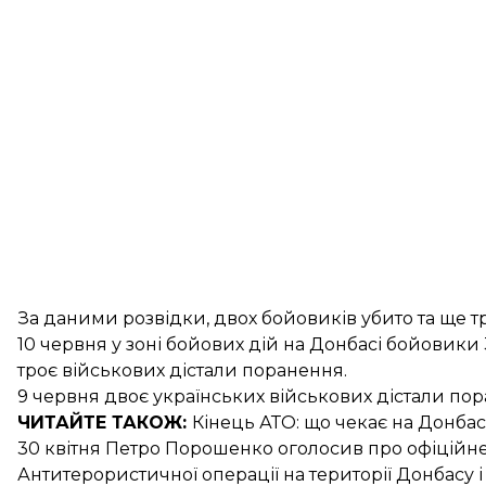
За даними розвідки, двох бойовиків убито та ще т
10 червня у зоні бойових дій на Донбасі бойови
троє військових дістали поранення
.
9 червня двоє українських військових
дістали по
ЧИТАЙТЕ ТАКОЖ:
Кінець АТО: що чекає на Донбас
30 квітня Петро Порошенко оголосив про
офіційн
Антитерористичної
операції на території Донбасу 