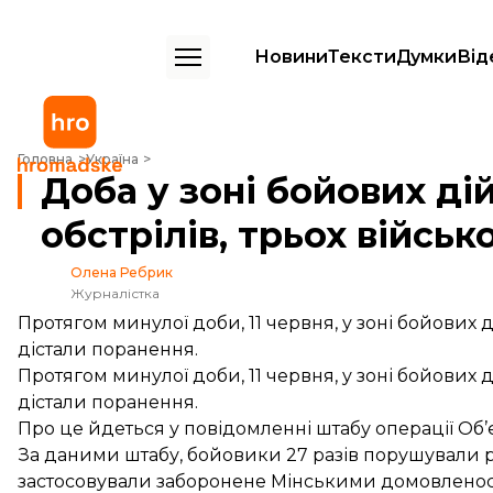
Новини
Тексти
Думки
Від
Доба у зоні бойових дій на Донбасі: 27 обстрілів, трьох військових
Головна
Україна
Доба у зоні бойових дій
обстрілів, трьох війсь
Олена Ребрик
Журналістка
Протягом минулої доби, 11 червня, у зоні бойових 
дістали поранення.
Протягом минулої доби, 11 червня, у зоні бойових 
дістали поранення.
Про це
йдеться
у повідомленні штабу операції Об’
За даними штабу, бойовики 27 разів порушували р
застосовували заборонене Мінськими домовленос