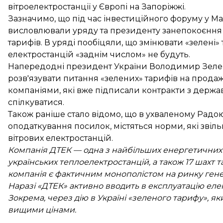
вітроелектростанції
у Європі на Запоріжжі.
Зазначимо, що під час інвестиційного форуму у Мар
висловлювали уряду та президенту занепокоєння 
тарифів. В уряді пообіцяли, що змінювати «зелені
електростанцій
«заднім числом» не будуть
.
Напередодні президент України Володимир Зелен
розв'язувати
питання «зелених» тарифів
на продаж 
компаніями, які вже підписали контракти з держа
спілкуватися.
Також раніше стало відомо, що в ухваленому Радою
оподаткування посилок, містяться норми, які
звіл
вітрових електростанцій.
Компанія ДТЕК — одна з найбільших енергетичних ко
українських теплоелектростанцій, а також 17 шахт 
компанія є фактичним монополістом на ринку генера
Наразі «ДТЕК» активно вводить в експлуатацію елек
Зокрема, через дію в Україні «зеленого тарифу», я
вищими цінами.