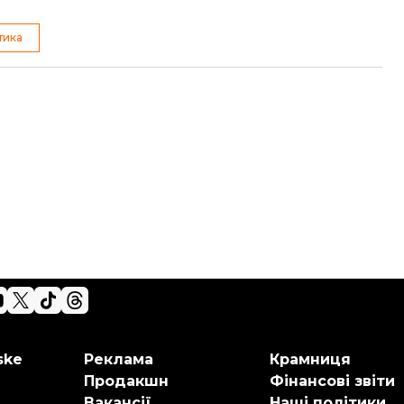
тика
ske
Реклама
Крамниця
Продакшн
Фінансові звіти
Вакансії
Наші політики