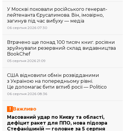
У Москві поховали російського генерал-
лейтенанта Єрусалимова. Він, імовірно,
загинув під час вибуху — медіа
06 серпня 2026 07:30
Втрачено ще понад 100 тисяч книг. росіяни
зруйнували резервний склад видавництва
BookChef
05 серпня 2026 21:09
США відновили обмін розвідданими
з Україною на попередньому рівні.
Це допомагає бити вглиб росії — Politico
06 серпня 2026 08:36
Важливо
Масований удар по Києву та області,
дефіцит ракет для ППО, нова підозра
Стефанішиній — головне за 5 серпня