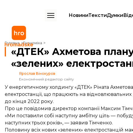
Новини
Тексти
Думки
Від
«ДТЕК» Ахметова планує збудувати 1 гігават «зелених» електростан
Головна
Економіка
«ДТЕК» Ахметова планує
«зелених» електростан
Ярослав Вінокуров
Економічний редактор сайту
У енергетичному холдингу «ДТЕК» Ріната Ахметова
електростанції, що працюють на відновлювальних д
до кінця 2022 року.
Про це повідомив директор компанії Максим Тімче
«Ми поставили собі наступну амбітну ціль — побуд
наступних трьох років», — заявив Тімченко.
Половину всіх нових «зелених» електростанцій ма