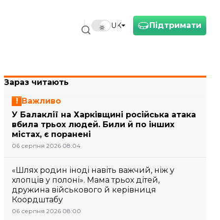
Підтримати
UK
Зараз читають
Важливо
У Балаклії на Харківщині російська атака
вбила трьох людей. Били й по інших
містах, є поранені
06 серпня 2026 08:04
«Шлях родин іноді навіть важчий, ніж у
хлопців у полоні». Мама трьох дітей,
дружина військового й керівниця
Коордштабу
06 серпня 2026 08:00