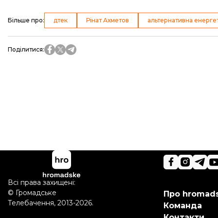
Більше про
:
дтек
Рінат Ахметов
альтернативна енерге
Поділитися
:
Всі права захищені:
©
Громадське
Про hromad
Телебачення
,
2013-2026.
Команда
Контакти