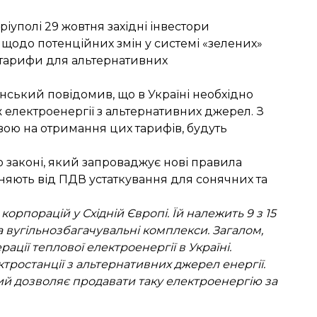
іуполі 29 жовтня західні інвестори
щодо потенційних змін у системі «зелених»
» тарифи для альтернативних
ський повідомив, що в Україні необхідно
електроенергії з альтернативних джерел. З
вою на отримання цих тарифів, будуть
 законі, який запроваджує нові правила
ьняють від ПДВ
устаткування для сонячних та
рпорацій у Східній Європі. Їй належить 9 з 15
та вугільнозбагачувальні комплекси. Загалом,
ції теплової електроенергії в Україні.
тростанції з альтернативних джерел енергії.
кий дозволяє продавати таку електроенергію за