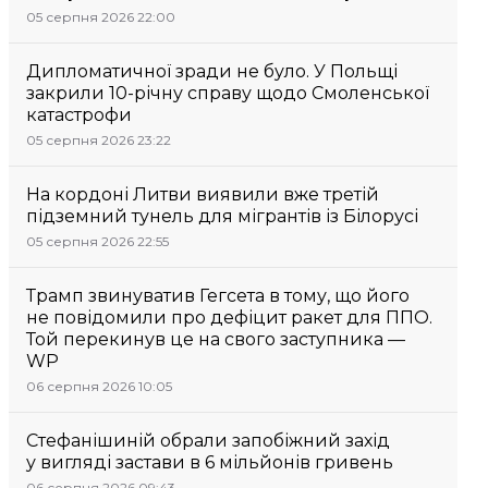
05 серпня 2026 22:00
Дипломатичної зради не було. У Польщі
закрили 10-річну справу щодо Смоленської
катастрофи
05 серпня 2026 23:22
На кордоні Литви виявили вже третій
підземний тунель для мігрантів із Білорусі
05 серпня 2026 22:55
Трамп звинуватив Гегсета в тому, що його
не повідомили про дефіцит ракет для ППО.
Той перекинув це на свого заступника —
WP
06 серпня 2026 10:05
Стефанішиній обрали запобіжний захід
у вигляді застави в 6 мільйонів гривень
06 серпня 2026 09:43