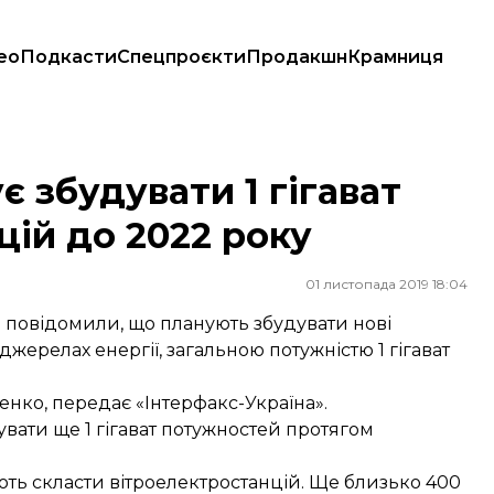
ео
Подкасти
Спецпроєкти
Продакшн
Крамниця
цій до 2022 року
 збудувати 1 гігават
цій до 2022 року
01 листопада 2019 18:04
 повідомили, що планують збудувати нові
жерелах енергії, загальною потужністю 1 гігават
нко, передає «Інтерфакс-Україна».
увати ще 1 гігават потужностей протягом
ють скласти вітроелектростанцій. Ще близько 400