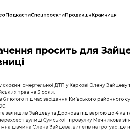
ео
Подкасти
Спецпроєкти
Продакшн
Крамниця
0 років в'язниці
ачення просить для Зайце
зниці
 скоєнні смертельної ДТП у Харкові Олену Зайцеву 
йських прав на 3 роки.
6 лютого під час засідання Київського районного су
00.
 та
залишив Зайцеву та Дронова під вартою
до 4 квіт
перехресті вулиці Сумської і провулку Мечникова зітк
чна дівчина Олена Зайцева, вилетів на тротуар, де н