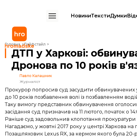
Новини
Тексти
Думки
Від
ДТП у Харкові: обвинувачення просить для Зайцевої та Дронова по 1
Головна
Лайфстайл
ДТП у Харкові: обвинув
Дронова по 10 років в'я
Павло Калашник
Журналіст
Прокурор попросив суд засудити обвинувачених у
до 10 років позбавлення волі із позбавленням воді
Таку вимогу представник обвинувачення оголосив 
засідання суд призначив на 11 лютого, початок о 14:
Раніше суд задовольнив клопотання прокуратури
Нагадаємо, у жовтні 2017 року у центрі Харкова на 
Позашляховик Lexus RX, за кермом якого була 20-рі