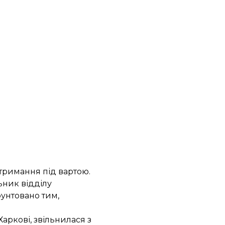
тримання під вартою
.
ьник відділу
рунтовано тим,
аркові, звільнилася з