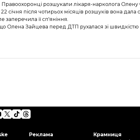
. Правоохоронці розшукали лікаря-нарколога Олену 
22 січня після чотирьох місяців розшуків вона дала с
але заперечила її сп'яніння.
 що
Олена Зайцева перед ДТП рухалася зі швидкістю
ske
Реклама
Крамниця