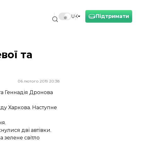
Підтримати
UK
вої та
06 лютого 2019 20:38
та Геннадія Дронова
ду Харкова. Наступне
ня.
нулися дві автівки.
а зелене світло