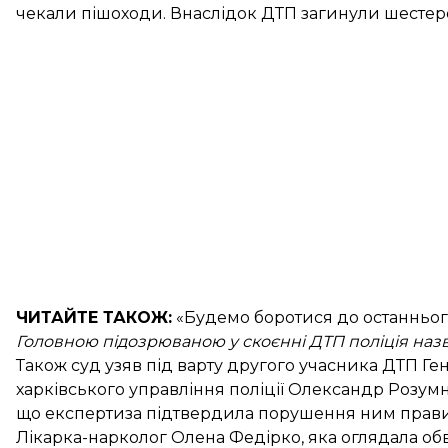
чекали пішоходи. Внаслідок ДТП
загинули шестер
ЧИТАЙТЕ ТАКОЖ:
«Будемо боротися до останньо
Головною підозрюваною у скоєнні ДТП поліція назва
Також суд
узяв під варту другого учасника ДТП
Ген
харківського управління поліції Олександр Розум
що експертиза підтвердила порушення ним правил 
Лікарка-нарколог Олена Федірко, яка оглядала обв