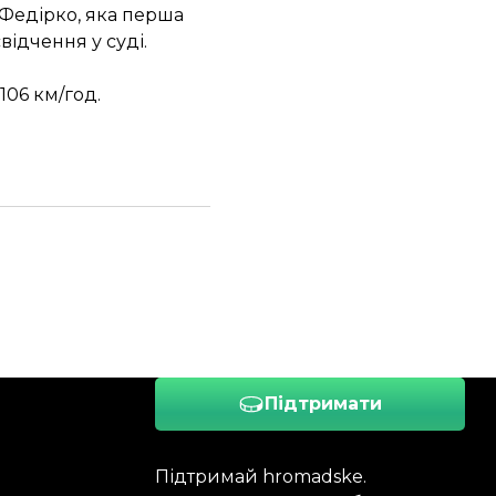
Федірко, яка перша
відчення у суді.
106 км/год.
Підтримати
Підтримай hromadske.