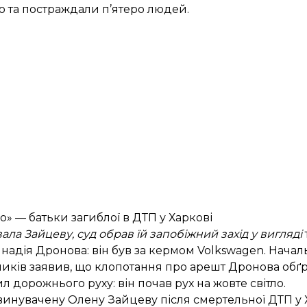
о та постраждали п’ятеро людей
.
го» —
батьки загиблої в ДТП у Харкові
ла Зайцеву, суд обрав їй запобіжний захід у вигляді
надія Дронова: він був за кермом Volkswagen. Начал
ників заявив, що клопотання про арешт Дронова обґ
дорожнього руху: він почав рух на жовте світло.
инувачену Олену Зайцеву після смертельної ДТП у Х