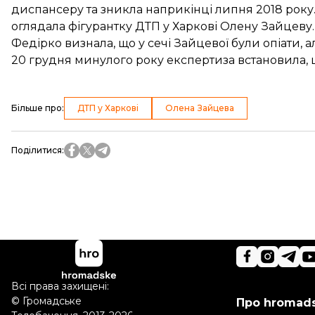
диспансеру та
зникла наприкінці липня
2018 року
оглядала фігурантку ДТП у Харкові Олену Зайцеву. 
Федірко визнала, що
у сечі Зайцевої були опіати
, 
20 грудня минулого року експертиза встановила,
Більше про
:
ДТП у Харкові
Олена Зайцева
Поділитися
:
Всі права захищені:
©
Громадське
Про hromad