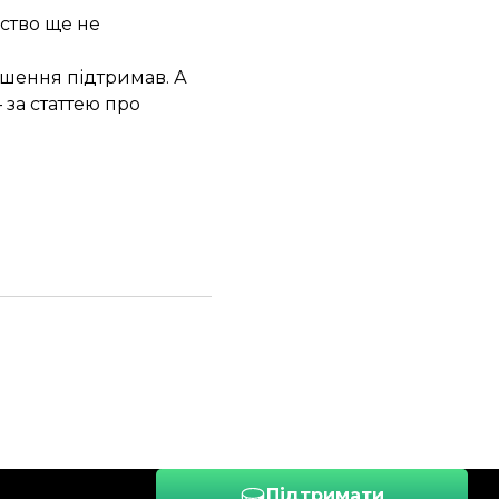
ство ще не
рішення
підтримав
. А
за статтею про
Підтримати