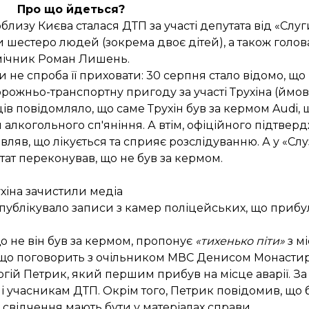
Про що йдеться?
близу Києва сталася ДТП за участі депутата від «Слу
и шестеро людей (зокрема двоє дітей), а також голова
омічник Роман Лишень.
и не спроба її приховати: 30 серпня стало відомо, що
рожньо-транспортну пригоду за участі Трухіна (ймовір
 повідомляло, що саме Трухін був за кермом Audi, що
ки алкогольного сп'яніння. А втім, офіційного підтве
являв, що лікується та сприяє розслідуванню. А у «Слу
утат переконував, що не був за кермом.
ухіна зачистили медіа
публікувало
записи з камер поліцейських, що прибул
що не він був за кермом, пропонує
«тихенько піти»
з м
 що поговорить з очільником МВС Денисом Монасти
гій Петрик, який першим прибув на місце аварії. За
і учасникам ДТП. Окрім того, Петрик повідомив, що 
 свідчення мають бути у матеріалах справи.