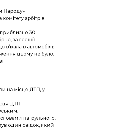
ги Народу»
 комітету арбітрів
приблизно 30
но, за гроші).
 в’їхала в автомобіль
рдження цьому не було.
зі
и на місце ДТП, у
ісця ДТП
рським.
 словами патрульного,
був один свідок, який