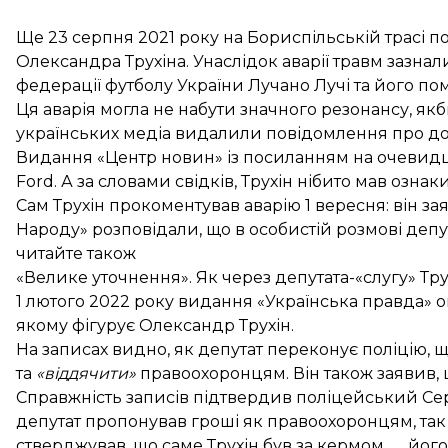
Ще 23 серпня 2021 року на Бориспільській трасі по
Олександра Трухіна. Унаслідок аварії травм зазнал
федерації футболу України Лучано Лучі та його п
Ця аварія могла не набути значного резонансу, якб
українських медіа видалили повідомлення
про до
Видання «Центр новин» із посиланням на очевидців
Ford. А за словами свідків, Трухін нібито мав озна
Сам
Трухін прокоментував аварію
1 вересня: він за
Народу»
розповідали
, що в особистій розмові деп
читайте також
«Велике уточнення». Як через депутата-«слугу» Тр
1 лютого 2022 року видання «Українська правда»
о
якому фігурує Олександр Трухін.
На записах видно, як депутат переконує поліцію, 
та
«віддячити»
правоохоронцям. Він також заявив,
Справжність записів підтвердив поліцейський Сер
депутат пропонував гроші як правоохоронцям, так 
стверджував, що саме Трухін був за кермом ㅡ його