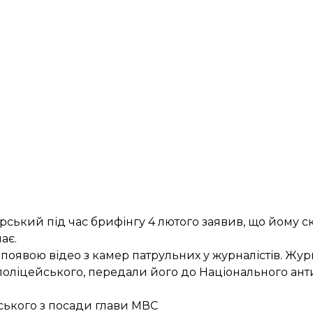
рський під час брифінгу 4 лютого
заявив
, що йому с
ає.
появою відео з камер патрульних у журналістів. Жур
поліцейського,
передали
його до Національного ант
ського з посади глави МВС