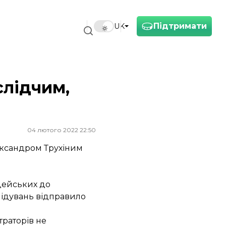
Підтримати
UK
слідчим,
04 лютого 2022 22:50
лександром Трухіним
іцейських до
слідувань відправило
траторів не