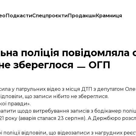
ео
Подкасти
Спецпроєкти
Продакшн
Крамниця
з бодікамери не збереглося ㅡ ОГП
ьна поліція повідомляла 
 не збереглося ㅡ ОГП
сила у патрульних відео з місця ДТП з депутатом О
 відповіли, що записи нібито не збереглися.
кої правди».
 запити щодо витребування записів з бодікамер пол
021 року (аварія сталася 23 серпня). А Держбюро роз
ї поліції відповіли, що відеозаписи з нагрудних реєс