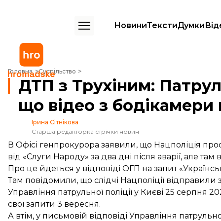
Новини
Тексти
Думки
Від
ДТП з Трухіним: Патрульна поліція повідомляла слідчим, що відео 
Головна
Суспільство
ДТП з Трухіним: Патрул
що відео з бодікамери
Ірина Сітнікова
Старша редакторка стрічки новин
В Офісі генпрокурора заявили, що Нацполіція про
від «Слуги Народу» за два дні після аварії, але там
Про це
йдеться
у відповіді ОГП на запит «Українсь
Там повідомили, що слідчі Нацполіції відправили
Управління патрульної поліції у Києві 25 серпня 2
свої запити 3 вересня.
А втім, у письмовій відповіді Управління патрульно