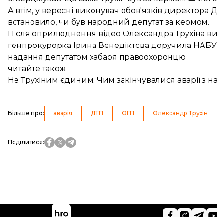
А втім, у вересні виконувач обов'язків директора
встановило, чи був народний депутат за кермом.
Після оприлюднення відео
Олександра Трухіна ви
генпрокурорка Ірина Венедіктова доручила НАБУ 
надання депутатом хабаря правоохоронцю.
читайте також
Не Трухіним єдиним. Чим закінчувалися аварії з
Більше про
:
аварія
ДТП
ОГП
Олександр Трухін
Поділитися
: