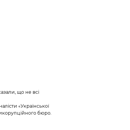
казали, що не всі
налісти «Української
икорупційного бюро.