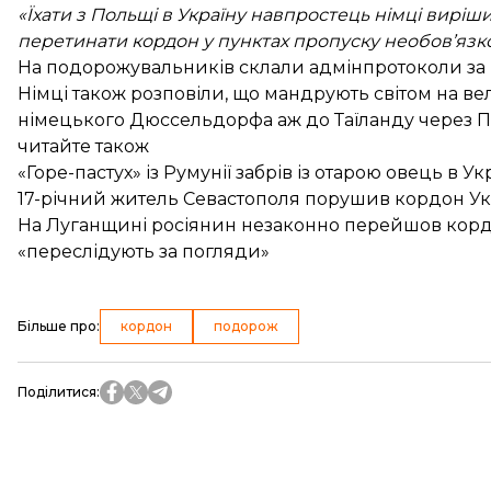
«Їхати з Польщі в Україну навпростець німці виріши
перетинати кордон у пунктах пропуску необов’язко
На подорожувальників склали адмінпротоколи за
Німці також розповіли, що мандрують світом на ве
німецького Дюссельдорфа аж до Таїланду через По
читайте також
«Горе-пастух» із Румунії забрів із отарою овець в Ук
17-річний житель Севастополя порушив кордон Ук
На Луганщині росіянин незаконно перейшов кордон
«переслідують за погляди»
Більше про
:
кордон
подорож
Поділитися
: