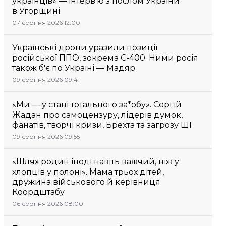
українців» — інтерв’ю з послом України
в Угорщині
07 серпня 2026 12:00
Українські дрони уразили позиції
російської ППО, зокрема С-400. Ними росія
також б'є по Україні — Мадяр
09 серпня 2026 09:41
«Ми — у стані тотального за*обу». Сергій
Жадан про самоцензуру, лідерів думок,
фанатів, творчі кризи, Брехта та загрозу ШІ
09 серпня 2026 09:55
«Шлях родин іноді навіть важчий, ніж у
хлопців у полоні». Мама трьох дітей,
дружина військового й керівниця
Коордштабу
06 серпня 2026 08:00