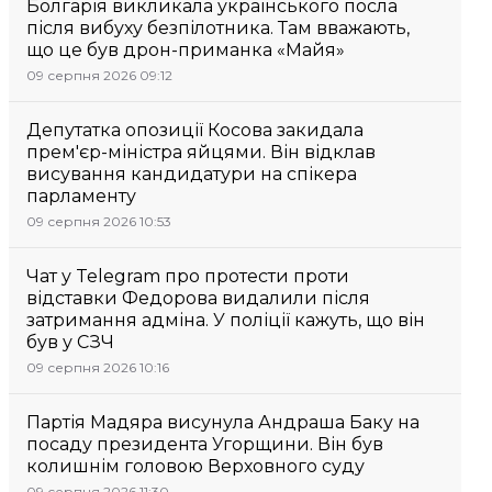
Болгарія викликала українського посла
після вибуху безпілотника. Там вважають,
що це був дрон-приманка «Майя»
09 серпня 2026 09:12
Депутатка опозиції Косова закидала
прем'єр-міністра яйцями. Він відклав
висування кандидатури на спікера
парламенту
09 серпня 2026 10:53
Чат у Telegram про протести проти
відставки Федорова видалили після
затримання адміна. У поліції кажуть, що він
був у СЗЧ
09 серпня 2026 10:16
Партія Мадяра висунула Андраша Баку на
посаду президента Угорщини. Він був
колишнім головою Верховного суду
09 серпня 2026 11:30