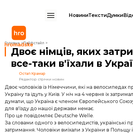
Новини
Тексти
Думки
Від
Двоє німців, яких затримали прикордонники, все-таки в'їхали в Укра
Головна
Лайфстайл
Двоє німців, яких зат
все-таки в'їхали в Укра
Остап Крамар
Редактор стрічки новин
Двоє чоловіків із Німеччини, які на велосипедах 
Україну та їдуть у Київ. У ніч на 4 червня їх зат
думали, що Україна є членом Європейського Союз
для в'їзду до нашої держави немає.
Про це
повідомляє
Deutsche Welle.
За словами одного з велосипедистів, українські п
затримання. Чоловіки виїхали з України в Польщу і 