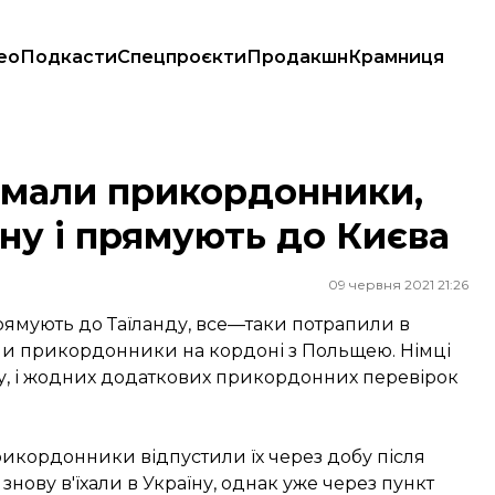
ео
Подкасти
Спецпроєкти
Продакшн
Крамниця
їну і прямують до Києва
римали прикордонники,
їну і прямують до Києва
09 червня 2021 21:26
прямують до Таїланду, все—таки потрапили в
римали прикордонники на кордоні з Польщею. Німці
у, і жодних додаткових прикордонних перевірок
рикордонники відпустили їх через добу після
знову в'їхали в Україну, однак уже через пункт