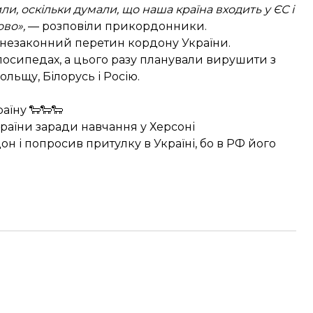
ли, оскільки думали, що наша країна входить у ЄС і
во»,
— розповіли прикордонники.
 незаконний перетин кордону України.
лосипедах, а цього разу планували вирушити з
льщу, Білорусь і Росію.
раїну 🐑🐑🐑
раїни заради навчання у Херсоні
 і попросив притулку в Україні, бо в РФ його