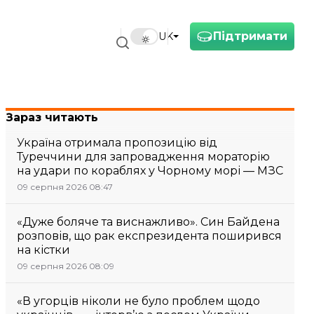
Підтримати
UK
Зараз читають
Україна отримала пропозицію від
Туреччини для запровадження мораторію
на удари по кораблях у Чорному морі — МЗС
09 серпня 2026 08:47
«Дуже боляче та виснажливо». Син Байдена
розповів, що рак експрезидента поширився
на кістки
09 серпня 2026 08:09
«В угорців ніколи не було проблем щодо