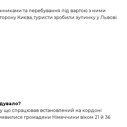
онниками та перебування під вартою з ними
орону Києва, туристи зробили зупинку у Львові.
дувало?
му що спрацював встановлений на кордоні
явилися громадяни Німеччини віком 21 й 36