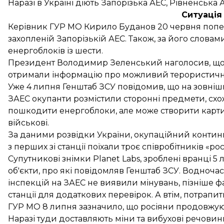
Наразі в Україні діють Запорізька АЕС, Рівненська
Ситуація
Керівник ГУР МО Кирило Буданов 20 червня
поп
захопленій Запорізькій АЕС. Також, за його словами
енергоблоків із шести.
Президент Володимир Зеленський
наголосив
, щ
отримали інформацію про можливий терористичний а
Уже 4 липня Генштаб ЗСУ
повідомив
, що на зовніш
ЗАЕС окупанти розмістили сторонні предмети, схожі
пошкодити енергоблоки, але може створити картин
військові.
За даними розвідки України, окупаційний контин
з перших зі станції поїхали троє співробітників «ро
Супутникові знімки Planet Labs, зроблені вранці 5
об'єкти
, про які повідомляв Генштаб ЗСУ. Водночас
інспекцій на ЗАЕС
не виявили мінувань
, пізніше ф
станції для додаткових перевірок. А втім, потрапит
ГУР МО 8 липня
зазначило
, що росіяни продовжуют
Наразі туди доставляють міни та вибухові речовин