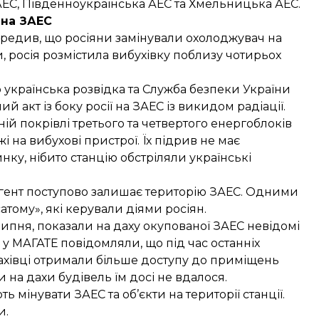
 АЕС, Південноукраїнська АЕС та Хмельницька АЕС.
 на ЗАЕС
ередив
, що росіяни замінували охолоджувач на
, росія
розмістила вибухівку
поблизу чотирьох
о українська розвідка та Служба безпеки України
кт із боку росії на ЗАЕС із викидом радіації.
ній покрівлі третього та четвертого енергоблоків
 на вибухові пристрої. Їх підрив не має
ку, нібито станцію обстріляли українські
гент
поступово залишає територію ЗАЕС
. Одними
сатому», які керували діями росіян.
 липня, показали
на даху окупованої ЗАЕС невідомі
 у МАГАТЕ повідомляли, що під час останніх
ахівці
отримали більше доступу
до приміщень
и на дахи будівель їм досі не вдалося.
ь мінувати ЗАЕС та об’єкти на території станції.
и.