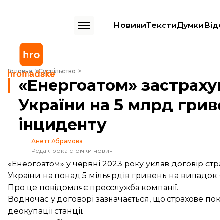
Новини
Тексти
Думки
Від
«Енергоатом» застрахував атомні станції України на 5 млрд гривень 
Головна
Суспільство
«Енергоатом» застрахув
України на 5 млрд грив
інциденту
Анетт Абрамова
Редакторка стрічки новин
«Енергоатом» у червні 2023 року уклав договір ст
України на понад 5 мільярдів гривень на випадок
Про це
повідомляє
пресслужба компанії.
Водночас у договорі зазначається, що страхове по
деокупації станції.