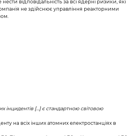
нести відповідальність за всі ядерні ризики, які
компанія не здійснює управління реакторними
ом.
 інцидентів […] є стандартною світовою
нту на всіх інших атомних електростанціях в