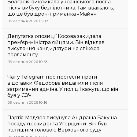
Болгарія викликала українського посла
після вибуху безпілотника. Там вважають,
що це був дрон-приманка «Майя»
09 серпня 2026 09:12
Депутатка опозиції Косова закидала
прем'єр-міністра яйцями. Він відклав
висування кандидатури на спікера
парламенту
09 серпня 2026 10:53
Чат у Telegram про протести проти
відставки Федорова видалили після
затримання адміна. У поліції кажуть, що він
був у СЗЧ
09 серпня 2026 10:16
Партія Мадяра висунула Андраша Баку на
посаду президента Угорщини. Він був
колишнім головою Верховного суду
09 серпня 2026 11:30