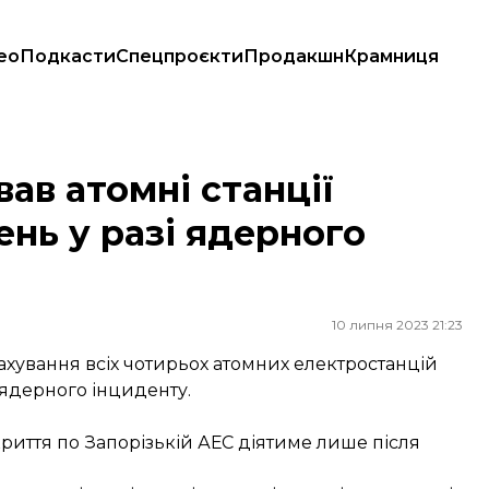
ео
Подкасти
Спецпроєкти
Продакшн
Крамниця
у разі ядерного інциденту
ав атомні станції
ень у разі ядерного
10 липня 2023 21:23
рахування всіх чотирьох атомних електростанцій
 ядерного інциденту.
криття по Запорізькій АЕС діятиме лише після