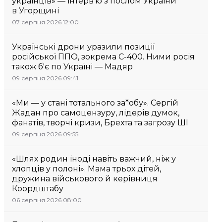
українців» — інтерв’ю з послом України
в Угорщині
07 серпня 2026 12:00
Українські дрони уразили позиції
російської ППО, зокрема С-400. Ними росія
також б'є по Україні — Мадяр
09 серпня 2026 09:41
«Ми — у стані тотального за*обу». Сергій
Жадан про самоцензуру, лідерів думок,
фанатів, творчі кризи, Брехта та загрозу ШІ
09 серпня 2026 09:55
«Шлях родин іноді навіть важчий, ніж у
хлопців у полоні». Мама трьох дітей,
дружина військового й керівниця
Коордштабу
06 серпня 2026 08:00