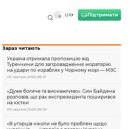
Підтримати
UK
Зараз читають
Україна отримала пропозицію від
Туреччини для запровадження мораторію
на удари по кораблях у Чорному морі — МЗС
09 серпня 2026 08:47
«Дуже боляче та виснажливо». Син Байдена
розповів, що рак експрезидента поширився
на кістки
09 серпня 2026 08:09
«В угорців ніколи не було проблем щодо